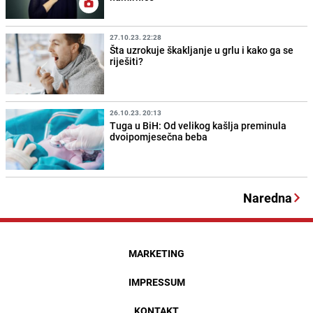
27.10.23. 22:28
Šta uzrokuje škakljanje u grlu i kako ga se
riješiti?
26.10.23. 20:13
Tuga u BiH: Od velikog kašlja preminula
dvoipomjesečna beba
Naredna
MARKETING
IMPRESSUM
KONTAKT