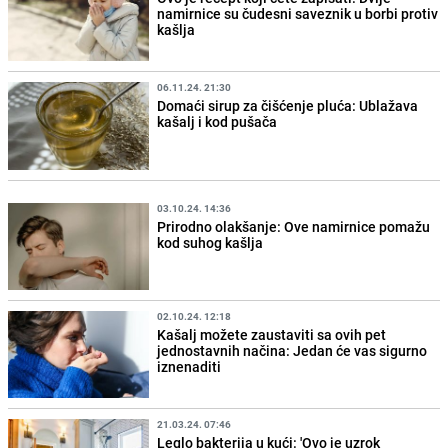
namirnice su čudesni saveznik u borbi protiv
kašlja
06.11.24. 21:30
Domaći sirup za čišćenje pluća: Ublažava
kašalj i kod pušača
03.10.24. 14:36
Prirodno olakšanje: Ove namirnice pomažu
kod suhog kašlja
02.10.24. 12:18
Kašalj možete zaustaviti sa ovih pet
jednostavnih načina: Jedan će vas sigurno
iznenaditi
21.03.24. 07:46
Leglo bakterija u kući: 'Ovo je uzrok