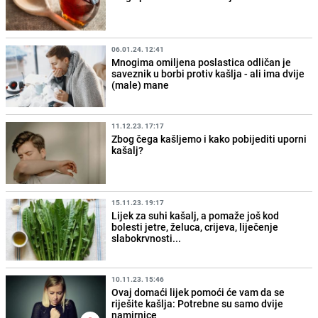
06.01.24. 12:41
Mnogima omiljena poslastica odličan je
saveznik u borbi protiv kašlja - ali ima dvije
(male) mane
11.12.23. 17:17
Zbog čega kašljemo i kako pobijediti uporni
kašalj?
15.11.23. 19:17
Lijek za suhi kašalj, a pomaže još kod
bolesti jetre, želuca, crijeva, liječenje
slabokrvnosti...
10.11.23. 15:46
Ovaj domaći lijek pomoći će vam da se
riješite kašlja: Potrebne su samo dvije
namirnice