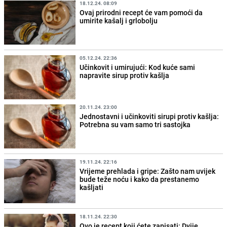
18.12.24. 08:09
Ovaj prirodni recept će vam pomoći da
umirite kašalj i grlobolju
05.12.24. 22:36
Učinkovit i umirujući: Kod kuće sami
napravite sirup protiv kašlja
20.11.24. 23:00
Jednostavni i učinkoviti sirupi protiv kašlja:
Potrebna su vam samo tri sastojka
19.11.24. 22:16
Vrijeme prehlada i gripe: Zašto nam uvijek
bude teže noću i kako da prestanemo
kašljati
18.11.24. 22:30
Ovo je recept koji ćete zapisati: Dvije