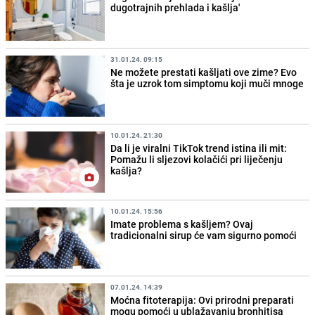
dugotrajnih prehlada i kašlja'
31.01.24. 09:15
Ne možete prestati kašljati ove zime? Evo
šta je uzrok tom simptomu koji muči mnoge
10.01.24. 21:30
Da li je viralni TikTok trend istina ili mit:
Pomažu li sljezovi kolačići pri liječenju
kašlja?
10.01.24. 15:56
Imate problema s kašljem? Ovaj
tradicionalni sirup će vam sigurno pomoći
07.01.24. 14:39
Moćna fitoterapija: Ovi prirodni preparati
mogu pomoći u ublažavanju bronhitisa