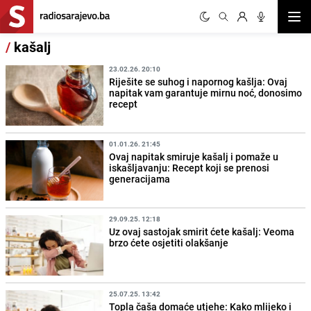
Otvor
/
kašalj
23.02.26. 20:10
Riješite se suhog i napornog kašlja: Ovaj
napitak vam garantuje mirnu noć, donosimo
recept
01.01.26. 21:45
Ovaj napitak smiruje kašalj i pomaže u
iskašljavanju: Recept koji se prenosi
generacijama
29.09.25. 12:18
Uz ovaj sastojak smirit ćete kašalj: Veoma
brzo ćete osjetiti olakšanje
25.07.25. 13:42
Topla čaša domaće utjehe: Kako mlijeko i