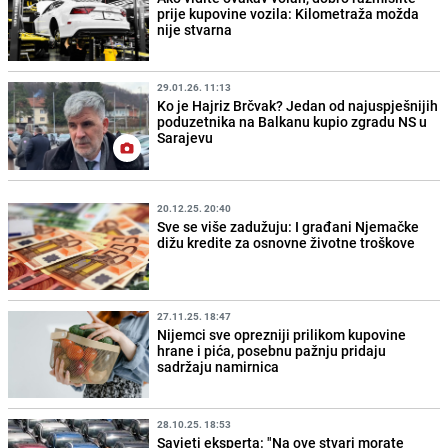
prije kupovine vozila: Kilometraža možda
nije stvarna
29.01.26. 11:13
Ko je Hajriz Brčvak? Jedan od najuspješnijih
poduzetnika na Balkanu kupio zgradu NS u
Sarajevu
20.12.25. 20:40
Sve se više zadužuju: I građani Njemačke
dižu kredite za osnovne životne troškove
27.11.25. 18:47
Nijemci sve oprezniji prilikom kupovine
hrane i pića, posebnu pažnju pridaju
sadržaju namirnica
28.10.25. 18:53
Savjeti eksperta: "Na ove stvari morate