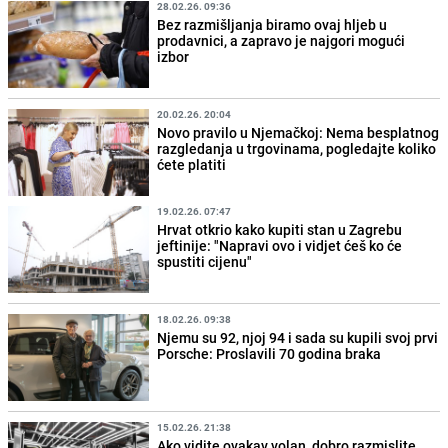
28.02.26. 09:36
Bez razmišljanja biramo ovaj hljeb u
prodavnici, a zapravo je najgori mogući
izbor
20.02.26. 20:04
Novo pravilo u Njemačkoj: Nema besplatnog
razgledanja u trgovinama, pogledajte koliko
ćete platiti
19.02.26. 07:47
Hrvat otkrio kako kupiti stan u Zagrebu
jeftinije: "Napravi ovo i vidjet ćeš ko će
spustiti cijenu"
18.02.26. 09:38
Njemu su 92, njoj 94 i sada su kupili svoj prvi
Porsche: Proslavili 70 godina braka
15.02.26. 21:38
Ako vidite ovakav volan, dobro razmislite