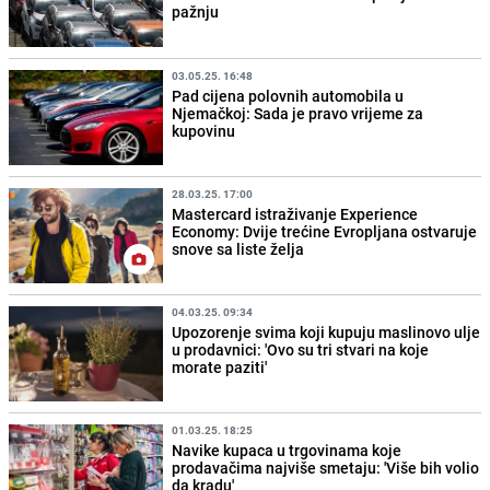
pažnju
03.05.25. 16:48
Pad cijena polovnih automobila u
Njemačkoj: Sada je pravo vrijeme za
kupovinu
28.03.25. 17:00
Mastercard istraživanje Experience
Economy: Dvije trećine Evropljana ostvaruje
snove sa liste želja
04.03.25. 09:34
Upozorenje svima koji kupuju maslinovo ulje
u prodavnici: 'Ovo su tri stvari na koje
morate paziti'
01.03.25. 18:25
Navike kupaca u trgovinama koje
prodavačima najviše smetaju: 'Više bih volio
da kradu'