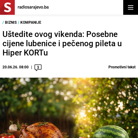
Otvor
/
BIZNIS
/
KOMPANIJE
Uštedite ovog vikenda: Posebne
cijene lubenice i pečenog pileta u
Hiper KORTu
20.06.26. 08:00
Promotivni tekst
3