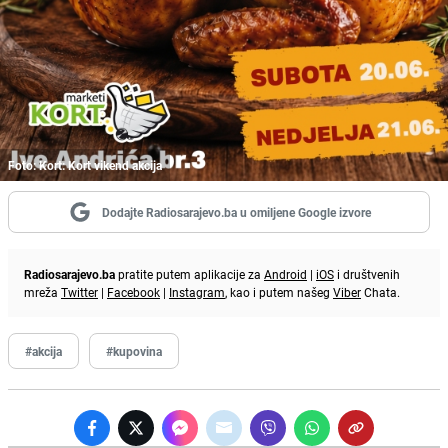
Foto: Kort: Kort vikend akcija
Dodajte Radiosarajevo.ba u omiljene Google izvore
Radiosarajevo.ba
pratite putem aplikacije za
Android
|
iOS
i društvenih
mreža
Twitter
|
Facebook
|
Instagram
, kao i putem našeg
Viber
Chata.
#akcija
#kupovina