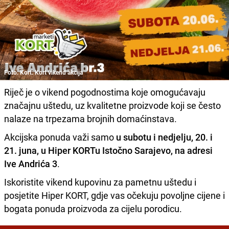
Foto: Kort: Kort vikend akcija
Riječ je o vikend pogodnostima koje omogućavaju
značajnu uštedu, uz kvalitetne proizvode koji se često
nalaze na trpezama brojnih domaćinstava.
Akcijska ponuda važi samo
u subotu i nedjelju, 20. i
21. juna, u Hiper KORTu Istočno Sarajevo, na adresi
Ive Andrića 3
.
Iskoristite vikend kupovinu za pametnu uštedu i
posjetite Hiper KORT, gdje vas očekuju povoljne cijene i
bogata ponuda proizvoda za cijelu porodicu.