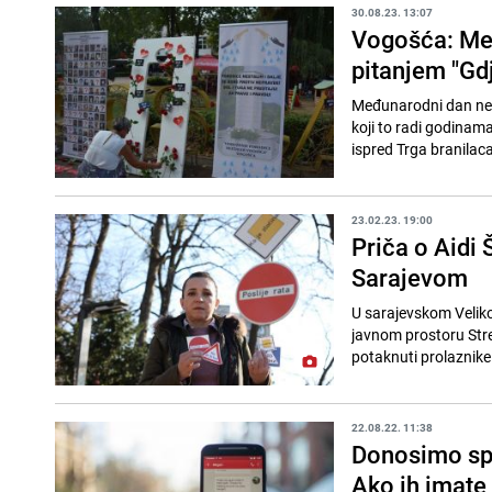
30.08.23. 13:07
Vogošća: Međ
pitanjem "Gdj
Međunarodni dan nest
koji to radi godinama 
ispred Trga branilaca
23.02.23. 19:00
Priča o Aidi 
Sarajevom
U sarajevskom Velikom
javnom prostoru Stree
potaknuti prolaznike 
22.08.22. 11:38
Donosimo spi
Ako ih imate