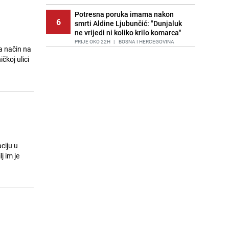
Potresna poruka imama nakon
6
smrti Aldine Ljubunčić: "Dunjaluk
ne vrijedi ni koliko krilo komarca"
PRIJE OKO 22H
|
BOSNA I HERCEGOVINA
a način na
čkoj ulici
Cijela regija čeka njegovu
7
progonozu: Poznati meteorolog
najavljuje veću promjenu vremena
PRIJE 1 DAN
|
REGIJA
Stručnjaci upozoravaju: Izrael ulaže
8
milione kako bi utjecao na
odgovore ChatGPT-a o Gazi
PRIJE 2 DANA
|
SVIJET
ciju u
Kako očistiti staklo od tuš-kabina:
j im je
9
Jednostavni savjeti za očuvanje
sjaja
PRIJE 1 DAN
|
ŽIVOT I STIL
Jedan od najvećih gradova nije na
10
listi: Ovo su lokacije prvih Lidl
prodavnica u BiH
PRIJE 1 DAN
|
BOSNA I HERCEGOVINA