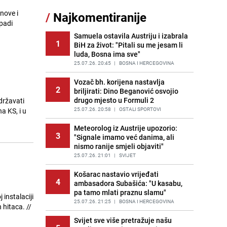
 nove i
/
Najkomentiranije
Recept za brze uštipke: Ne upijaju
padi
11
ulje i gotovi su za 30 minuta
Samuela ostavila Austriju i izabrala
PRIJE OKO 12H
|
RECEPTI
1
BiH za život: "Pitali su me jesam li
luda, Bosna ima sve"
Gosti iz Njemačke napravili požar u
12
apartmanu u Istri, vlasniku se
25.07.26. 20:45
|
BOSNA I HERCEGOVINA
smijali i pokazivali srednji prst
Vozač bh. korijena nastavlja
PRIJE 2 DANA
|
REGIJA
2
briljirati: Dino Beganović osvojio
drugo mjesto u Formuli 2
državati
Užas u bh. susjedstvu, mladići
13
bludničili nad maloljetnicom i sve
25.07.26. 20:58
|
OSTALI SPORTOVI
a KS, i u
snimali: "Stari te gleda u lajvu"
Meteorolog iz Austrije upozorio:
PRIJE 2 DANA
|
REGIJA
3
"Signale imamo već danima, ali
nismo ranije smjeli objaviti"
Novi detalji istrage: Ruske službe
14
otkrile moguć uzrok tragedije bh.
25.07.26. 21:01
|
SVIJET
planinara na Elbrusu
Košarac nastavio vrijeđati
PRIJE 2 DANA
|
SVIJET
4
ambasadora Subašića: "U kasabu,
pa tamo mlati praznu slamu"
Očistite rernu bez hemikalija:
15
Poznata stručnjakinja dijeli savjete
25.07.26. 21:25
|
BOSNA I HERCEGOVINA
hitaca. //
PRIJE 2 DANA
|
ŽIVOT I STIL
Svijet sve više pretražuje našu