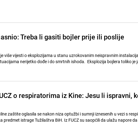
asnio: Treba li gasiti bojler prije ili poslije
 je više vijesti o eksplozijama u stanu uzrokovanim neispravnim instalaci
tuacijama nerijetko dođe i do smrtnih ishoda. Eksplozija bojlera toliko je 
UCZ o respiratorima iz Kine: Jesu li ispravni, 
lne zaštite oglasila se nakon niza optužbi i sumnji iznesenih u vezi s resp
vka predmet istrage Tužilaštva BiH. Iz FUCZ su saopćili da ulažu napore da