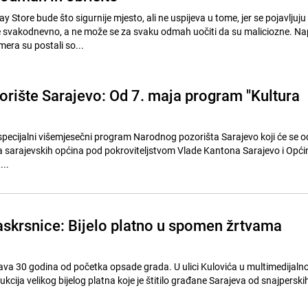
y Store bude što sigurnije mjesto, ali ne uspijeva u tome, jer se pojavljuju
je svakodnevno, a ne može se za svaku odmah uočiti da su maliciozne. Na
era su postali so...
rište Sarajevo: Od 7. maja program "Kultura
e specijalni višemjesečni program Narodnog pozorišta Sarajevo koji će se o
 sarajevskih općina pod pokroviteljstvom Vlade Kantona Sarajevo i Općin
...
askrsnice: Bijelo platno u spomen žrtvama
od početka opsade grada. U ulici Kulovića u multimedijalnoj instalaciji
ukcija velikog bijelog platna koje je štitilo građane Sarajeva od snajperskih 