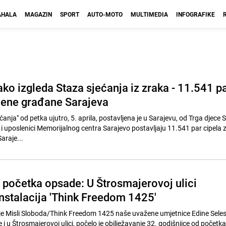
HALA
MAGAZIN
SPORT
AUTO-MOTO
MULTIMEDIA
INFOGRAFIKE
ko izgleda Staza sjećanja iz zraka - 11.541 p
ijene građane Sarajeva
ećanja" od petka ujutro, 5. aprila, postavljena je u Sarajevu, od Trga djece 
i i uposlenici Memorijalnog centra Sarajevo postavljaju 11.541 par cipela
araje...
 početka opsade: U Štrosmajerovoj ulici
instalacija 'Think Freedom 1425'
je Misli Sloboda/Think Freedom 1425 naše uvažene umjetnice Edine Seles
 i u Štrosmajerovoj ulici, počelo je obilježavanje 32. godišnjice od počet