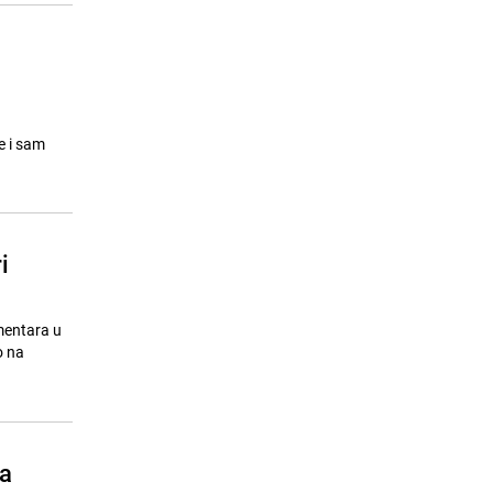
e i sam
i
mentara u
o na
ra