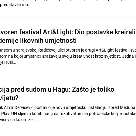
 predstavlja mo...
voren festival Art&Light: Dio postavke kreirali
demije likovnih umjetnosti
nsom u sarajevskoj Radićevoj ulici otvoren je drugi Art&Light festival, sv
m na kojoj umjetnici izražavaju svoju kreativnost kroz svjetlost. Jedna i
e Husi...
cija pred sudom u Hagu: Zašto je toliko
vijetu?
k Almir Dervišević postavio je novu umjetničku instalaciju ispred Međun
Plavi UN šljem u kombinaciji sa rukohvatom sa potrošačke korpe instalaci
iševića kojom žel...