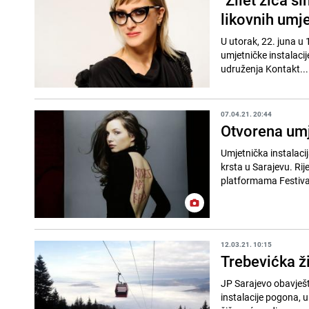
likovnih umje
U utorak, 22. juna u 
umjetničke instalacije
udruženja Kontakt...
07.04.21. 20:44
Otvorena umj
Umjetnička instalaci
krsta u Sarajevu. Rij
platformama Festiva
12.03.21. 10:15
Trebevićka ž
JP Sarajevo obavješt
instalacije pogona, u 