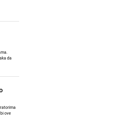
Ovo vrijedi znati: Kako pružiti prvu
15
pomoć kod utapanja?
26.07.26. 07:00
|
ZANIMLJIVOSTI
jama.
jaka da
ko
iratorima
 bi ove