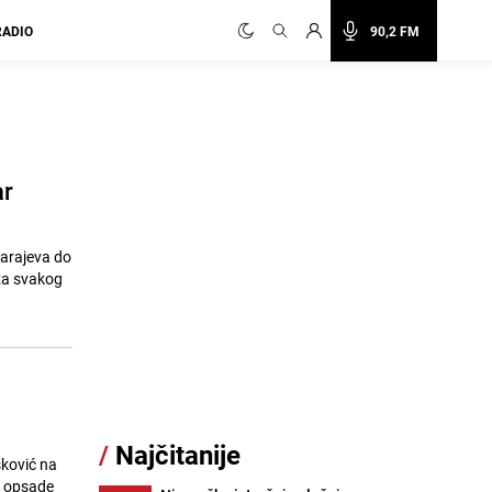
RADIO
90,2 FM
ar
Sarajeva do
 za svakog
/
Najčitanije
ković na
ka opsade