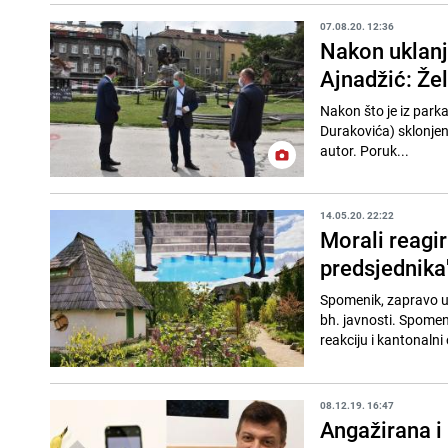
07.08.20. 12:36
Nakon uklanj
Ajnadžić: Žel
Nakon što je iz park
Durakovića) sklonjen
autor. Poruk...
14.05.20. 22:22
Morali reagir
predsjednika
Spomenik, zapravo um
bh. javnosti. Spomeni
reakciju i kantonalni
08.12.19. 16:47
Angažirana i