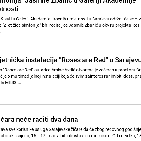
tnosti
19 sati u Galeriji Akademije likovnih umjetnosti u Sarajevu održat će se ot
 “Žilet žica simfonija” bh. rediteljice Jasmile Žbanić u okviru projekta Resi
.
etnička instalacija "Roses are Red" u Sarajev
ja "Roses are Red" autorice Amine Avdić otvorena je večeras u prostoru C
eč je o multimedijalnoj instalaciji koja će svim zainteresiranim biti dostupn
la MESS....
ičara neće raditi dva dana
ava sve korisnike usluga Sarajevske žičare da će zbog redovnog godišnj
utorak i srijedu, 16. i 17. marta biti obustavljen rad žičare. Od četvrtka, 1