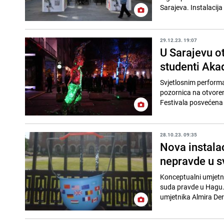
Sarajeva. Instalacija
29.12.23. 19:07
U Sarajevu ot
studenti Aka
Svjetlosnim performa
pozornica na otvoreno
Festivala posvećena j
28.10.23. 09:35
Nova instala
nepravde u s
Konceptualni umjetni
suda pravde u Hagu. 
umjetnika Almira Derv