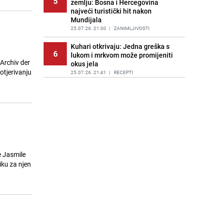
5
zemlju: Bosna i Hercegovina
najveći turistički hit nakon
Mundijala
25.07.26. 21:30
|
ZANIMLJIVOSTI
Kuhari otkrivaju: Jedna greška s
6
lukom i mrkvom može promijeniti
 Archiv der
okus jela
rotjerivanju
25.07.26. 21:41
|
RECEPTI
Kako da veš duže miriše? Nekoliko
7
jednostavnih trikova koji zaista
djeluju
25.07.26. 21:47
|
ŽIVOT I STIL
Eurobasket U18: Bh. juniori nakon
8
velikog preokreta savladali
Sjevernu Makedoniju
e Jasmile
25.07.26. 21:58
|
KOŠARKA
iku za njen
Hrvatski ugostitelji u problemu:
9
Dešava im se isto što i u Dubaiju
25.07.26. 22:08
|
REGIJA
Veliko svadbeno veselje bh.