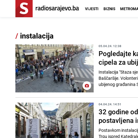
VIJESTI
BIZNIS
METROMA
/
instalacija
05.04.24. 12:38
Pogledajte ka
cipela za ub
Instalacija "Staza sj
Baščaršije. Volonter
ubijenog građanina S
04.04.24. 14:51
32 godine od
postavljena 
Postavkom instalaci
Trgu ispred Katedrale