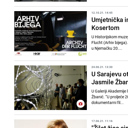
12.10.21. 14:45
Umjetnička i
Kosertom
U Historijskom muzej
Flucht (Arhiv bijega).
u Njemačku 20....
24.06.21. 13:30
U Sarajevu ot
Jasmile Žba
U Galeriji Akademije 
Žbanić. “U proljeće 
dokumentarni fil...
17.06.21. 11:16
"Žilet žica s