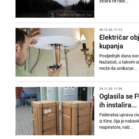
žičara će radi...
08.12.20. 11:12
Električar obj
kupanja
Posljednjih dana sve
Nažalost, u takvim si
može da uni&scar...
24.11.20. 11:36
Oglasila se F
ih instalira...
Federalna uprava civi
iz Kine, čija je naba
respiratore, nab...