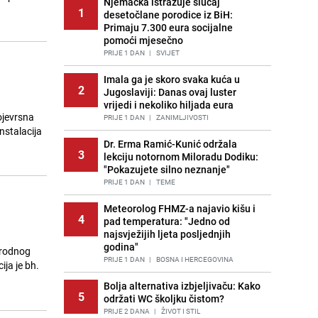
Njemačka istražuje slučaj
1
desetočlane porodice iz BiH:
Primaju 7.300 eura socijalne
pomoći mjesečno
PRIJE 1 DAN
|
SVIJET
Imala ga je skoro svaka kuća u
2
Jugoslaviji: Danas ovaj luster
vrijedi i nekoliko hiljada eura
ojevrsna
PRIJE 1 DAN
|
ZANIMLJIVOSTI
nstalacija
Dr. Erma Ramić-Kunić održala
3
lekciju notornom Miloradu Dodiku:
"Pokazujete silno neznanje"
PRIJE 1 DAN
|
TEME
Meteorolog FHMZ-a najavio kišu i
4
pad temperatura: "Jedno od
najsvježijih ljeta posljednjih
godina"
arodnog
PRIJE 1 DAN
|
BOSNA I HERCEGOVINA
ja je bh.
Bolja alternativa izbjeljivaču: Kako
5
održati WC školjku čistom?
PRIJE 2 DANA
|
ŽIVOT I STIL