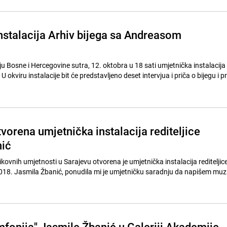
nstalacija Arhiv bijega sa Andreasom
u Bosne i Hercegovine sutra, 12. oktobra u 18 sati umjetnička instalacija
 U okviru instalacije bit će predstavljeno deset intervjua i priča o bijegu i p
vorena umjetnička instalacija rediteljice
nić
likovnih umjetnosti u Sarajevu otvorena je umjetnička instalacija rediteljic
2018. Jasmila Žbanić, ponudila mi je umjetničku saradnju da napišem muz
imfonija" Jasmile Žbanić u Galeriji Akademije