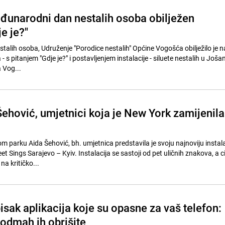
unarodni dan nestalih osoba obilježen
e je?"
alih osoba, Udruženje "Porodice nestalih" Općine Vogošća obilježilo je n
- s pitanjem "Gdje je?" i postavljenjem instalacije - siluete nestalih u Jošani
 Vog...
Šehović, umjetnici koja je New York zamijenila
 parku Aida Šehović, bh. umjetnica predstavila je svoju najnoviju instala
t Sings Sarajevo – Kyiv. Instalacija se sastoji od pet uličnih znakova, a cil
na kritičko...
sak aplikacija koje su opasne za vaš telefon:
 odmah ih obrišite