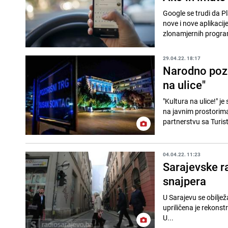
Google se trudi da Pla
nove i nove aplikaci
zlonamjernih program
29.04.22. 18:17
Narodno pozo
na ulice"
"Kultura na ulice!" j
na javnim prostorima
partnerstvu sa Turist
04.04.22. 11:23
Sarajevske r
snajpera
U Sarajevu se obilježava 30 godina 
upriličena je rekonstr
U...