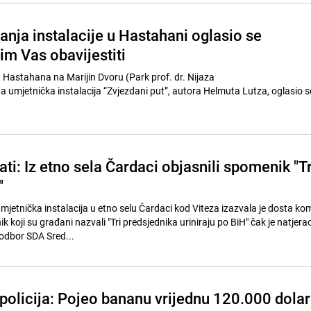
anja instalacije u Hastahani oglasio se
im Vas obavijestiti
a Hastahana na Marijin Dvoru (Park prof. dr. Nijaza
a umjetnička instalacija “Zvjezdani put”, autora Helmuta Lutza, oglasio s
ati: Iz etno sela Čardaci objasnili spomenik "Tr
"
jetnička instalacija u etno selu Čardaci kod Viteza izazvala je dosta ko
k koji su građani nazvali "Tri predsjednika uriniraju po BiH" čak je natjera
 odbor SDA Sred...
 policija: Pojeo bananu vrijednu 120.000 dola