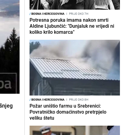
/
BOSNA I HERCEGOVINA
I
PRIJE OKO 7H
Potresna poruka imama nakon smrti
Aldine Ljubunčić: "Dunjaluk ne vrijedi ni
koliko krilo komarca"
/
BOSNA I HERCEGOVINA
I
PRIJE OKO 8H
šnjeg
Požar uništio farmu u Srebrenici:
Povratničko domaćinstvo pretrpjelo
veliku štetu