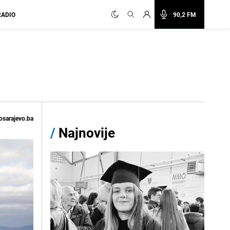
RADIO
90,2 FM
osarajevo.ba
/
Najnovije