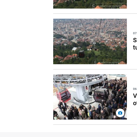
07
S
t
06
V
o