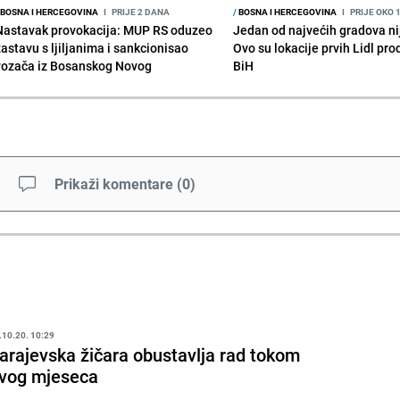
BOSNA I HERCEGOVINA
I
PRIJE 2 DANA
/
BOSNA I HERCEGOVINA
I
PRIJE OKO 
Nastavak provokacija: MUP RS oduzeo
Jedan od najvećih gradova nije
zastavu s ljiljanima i sankcionisao
Ovo su lokacije prvih Lidl pr
vozača iz Bosanskog Novog
BiH
Prikaži komentare
(
0
)
.10.20. 10:29
arajevska žičara obustavlja rad tokom
vog mjeseca