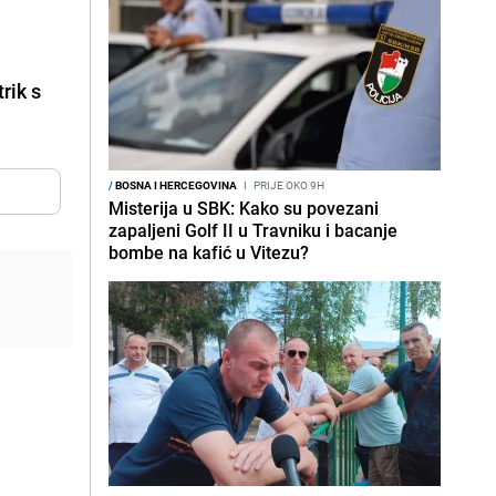
rik s
/
BOSNA I HERCEGOVINA
I
PRIJE OKO 9H
Misterija u SBK: Kako su povezani
zapaljeni Golf II u Travniku i bacanje
bombe na kafić u Vitezu?