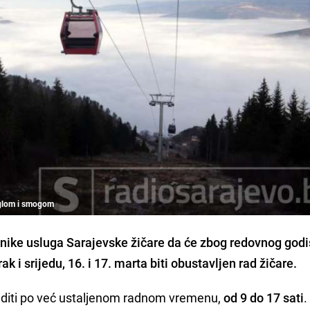
maglom i smogom
nike usluga Sarajevske žičare
da će zbog redovnog
godi
rak i srijedu,
16. i 17. marta biti obustavljen rad žičare
.
raditi po već ustaljenom radnom vremenu,
od 9 do 17 sati
.