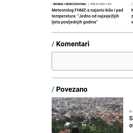
/
BOSNA I HERCEGOVINA
I
PRIJE OKO 19H
/
Meteorolog FHMZ-a najavio kišu i pad
temperatura: "Jedno od najsvježijih
ljeta posljednjih godina"
/
Komentari
/
Povezano
01
S
o