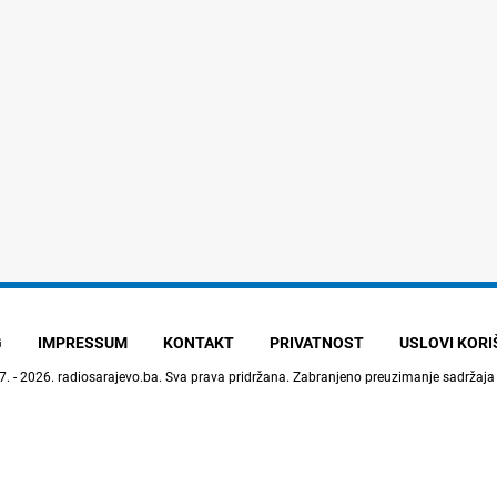
G
IMPRESSUM
KONTAKT
PRIVATNOST
USLOVI KOR
7. - 2026.
radiosarajevo.ba
. Sva prava pridržana. Zabranjeno preuzimanje sadržaja