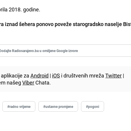
prila 2018. godine.
ra iznad šehera ponovo poveže starogradsko naselje Bist
Dodajte Radiosarajevo.ba u omiljene Google izvore
aplikacije za
Android
|
iOS
i društvenih mreža
Twitter
|
utem našeg
Viber
Chata.
#radno vrijeme
#ustavne promjene
#pogoni