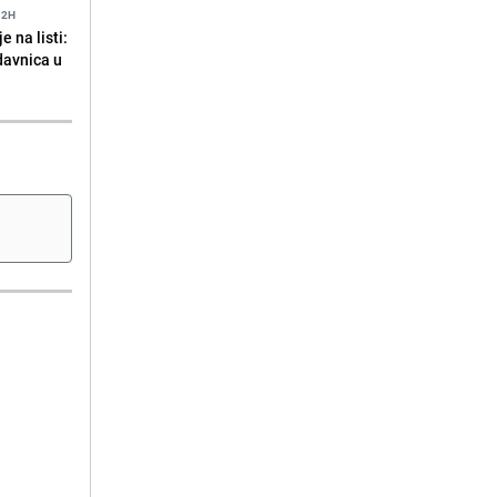
12H
 na listi:
odavnica u