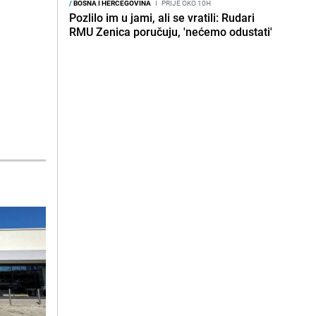
/
BOSNA I HERCEGOVINA
I
PRIJE OKO 10H
Pozlilo im u jami, ali se vratili: Rudari
RMU Zenica poručuju, 'nećemo odustati'