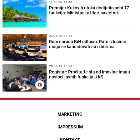
11.10.20. 11:43
Premijer Kukovih otoka dodijelio sebi 17
funkcija: Ministar, tužilac, savjetnik...
23.01.20. 12:41
Dom naroda BiH odlučio: Ratni zločinci
mogu se kandidovati na izborima
28.06.19. 10:58
Registar: Pročitajte šta od imovine imaju
nosioci javnih funkcija u KS
MARKETING
IMPRESSUM
KONTAKT