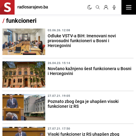
Otvor
/
funkcioneri
03.06.26. 12:08
Odluke VSTV-a BiH: Imenovani novi
pravosudni funkcioneri u Bosni i
Hercegovini
26.04.23. 15:14
Novčano kažnjeno šest funkcionera u Bosni
i Hercegovini
27.07.21. 19:05
Poznato zbog čega je uhapšen visoki
funkcioner iz RS
27.07.21. 17:50
Visoki funkcioner iz RS uhapšen zbog