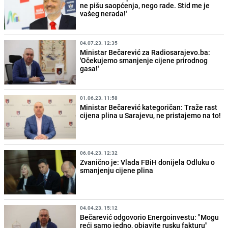
ne pišu saopćenja, nego rade. Stid me je
vašeg nerada!'
04.07.23. 12:35
Ministar Bečarević za Radiosarajevo.ba:
'Očekujemo smanjenje cijene prirodnog
gasa!'
01.06.23. 11:58
Ministar Bečarević kategoričan: Traže rast
cijena plina u Sarajevu, ne pristajemo na to!
06.04.23. 12:32
Zvanično je: Vlada FBiH donijela Odluku o
smanjenju cijene plina
04.04.23. 15:12
Bečarević odgovorio Energoinvestu: "Mogu
reći samo jedno, objavite rusku fakturu"