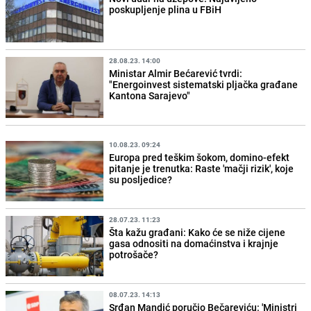
poskupljenje plina u FBiH
28.08.23. 14:00
Ministar Almir Bećarević tvrdi:
"Energoinvest sistematski pljačka građane
Kantona Sarajevo"
10.08.23. 09:24
Europa pred teškim šokom, domino-efekt
pitanje je trenutka: Raste 'mačji rizik', koje
su posljedice?
28.07.23. 11:23
Šta kažu građani: Kako će se niže cijene
gasa odnositi na domaćinstva i krajnje
potrošače?
08.07.23. 14:13
Srđan Mandić poručio Bečareviću: 'Ministri