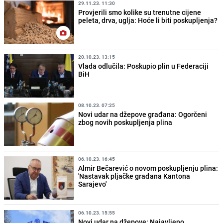
29.11.23. 11:30
Provjerili smo kolike su trenutne cijene
peleta, drva, uglja: Hoće li biti poskupljenja?
20.10.23. 13:15
Vlada odlučila: Poskupio plin u Federaciji
BiH
08.10.23. 07:25
Novi udar na džepove građana: Ogorčeni
zbog novih poskupljenja plina
06.10.23. 16:45
Almir Bečarević o novom poskupljenju plina:
'Nastavak pljačke građana Kantona
Sarajevo'
06.10.23. 15:55
Novi udar na džepove: Najavljeno