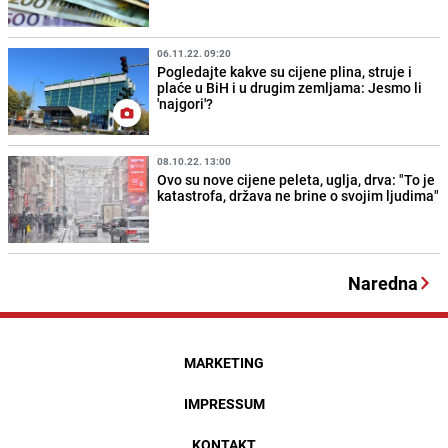
06.11.22. 09:20
Pogledajte kakve su cijene plina, struje i
plaće u BiH i u drugim zemljama: Jesmo li
'najgori'?
08.10.22. 13:00
Ovo su nove cijene peleta, uglja, drva: "To je
katastrofa, država ne brine o svojim ljudima"
Naredna
MARKETING
IMPRESSUM
KONTAKT