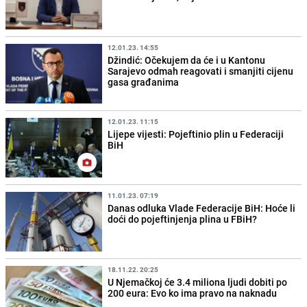
12.01.23. 14:55
Džindić: Očekujem da će i u Kantonu
Sarajevo odmah reagovati i smanjiti cijenu
gasa građanima
12.01.23. 11:15
Lijepe vijesti: Pojeftinio plin u Federaciji
BiH
11.01.23. 07:19
Danas odluka Vlade Federacije BiH: Hoće li
doći do pojeftinjenja plina u FBiH?
18.11.22. 20:25
U Njemačkoj će 3.4 miliona ljudi dobiti po
200 eura: Evo ko ima pravo na naknadu