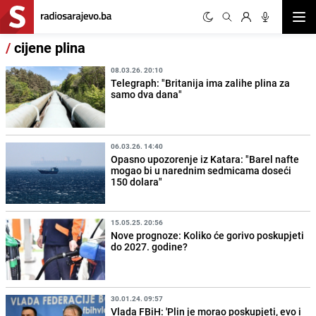
Otvor
/
cijene plina
08.03.26. 20:10
Telegraph: "Britanija ima zalihe plina za
samo dva dana"
06.03.26. 14:40
Opasno upozorenje iz Katara: "Barel nafte
mogao bi u narednim sedmicama doseći
150 dolara"
15.05.25. 20:56
Nove prognoze: Koliko će gorivo poskupjeti
do 2027. godine?
30.01.24. 09:57
Vlada FBiH: 'Plin je morao poskupjeti, evo i