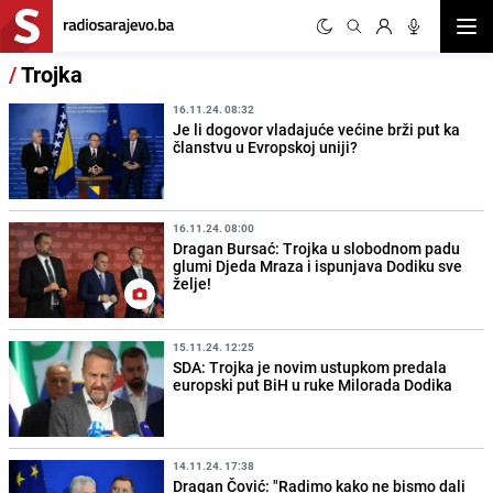
Otvor
/
Trojka
16.11.24. 08:32
Je li dogovor vladajuće većine brži put ka
članstvu u Evropskoj uniji?
16.11.24. 08:00
Dragan Bursać: Trojka u slobodnom padu
glumi Djeda Mraza i ispunjava Dodiku sve
želje!
15.11.24. 12:25
SDA: Trojka je novim ustupkom predala
europski put BiH u ruke Milorada Dodika
14.11.24. 17:38
Dragan Čović: "Radimo kako ne bismo dali