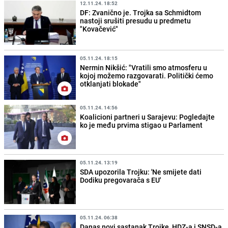
12.11.24. 18:52
DF: Zvanično je. Trojka sa Schmidtom
nastoji srušiti presudu u predmetu
"Kovačević"
05.11.24. 18:15
Nermin Nikšić: "Vratili smo atmosferu u
kojoj možemo razgovarati. Politički ćemo
otklanjati blokade"
05.11.24. 14:56
Koalicioni partneri u Sarajevu: Pogledajte
ko je među prvima stigao u Parlament
05.11.24. 13:19
SDA upozorila Trojku: 'Ne smijete dati
Dodiku pregovarača s EU'
05.11.24. 06:38
Danas novi sastanak Trojke, HDZ-a i SNSD-a