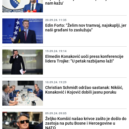
nam kažu'
20.09.24. 11:35
Edin Forto: "Želim nov tramvaj, najskuplji, jer
naši građani to zaslužuju"
19.09.24. 19:14
Elmedin Konaković uoči press konferencije
lidera Trojke: "U petak razbijamo laži"
10.09.24. 19:29
Christian Schmidt održao sastanak: Nikšić,
Konaković i Kojović dobili jasnu poruku
09.09.24. 09:05
Željko Komšić našao krivce zašto je došlo do
zastoja na putu Bosne i Hercegovine u
NATO