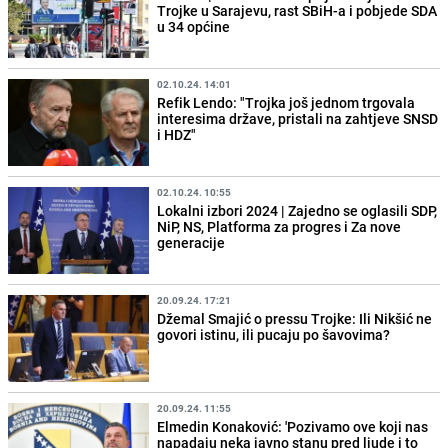
Trojke u Sarajevu, rast SBiH-a i pobjede SDA
u 34 općine
02.10.24. 14:01
Refik Lendo: "Trojka još jednom trgovala
interesima države, pristali na zahtjeve SNSD
i HDZ"
02.10.24. 10:55
Lokalni izbori 2024 | Zajedno se oglasili SDP,
NiP, NS, Platforma za progres i Za nove
generacije
20.09.24. 17:21
Džemal Smajić o pressu Trojke: Ili Nikšić ne
govori istinu, ili pucaju po šavovima?
20.09.24. 11:55
Elmedin Konaković: 'Pozivamo ove koji nas
napadaju neka javno stanu pred ljude i to