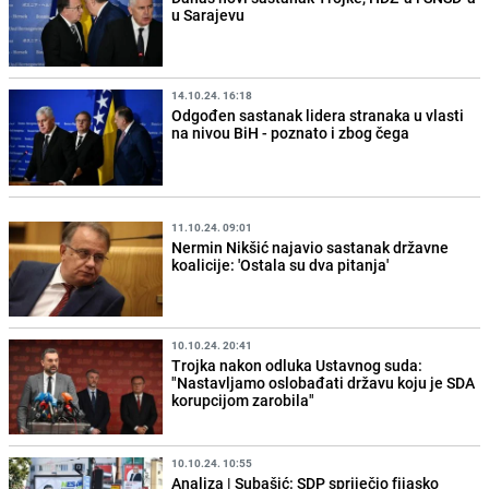
u Sarajevu
14.10.24. 16:18
Odgođen sastanak lidera stranaka u vlasti
na nivou BiH - poznato i zbog čega
11.10.24. 09:01
Nermin Nikšić najavio sastanak državne
koalicije: 'Ostala su dva pitanja'
10.10.24. 20:41
Trojka nakon odluka Ustavnog suda:
"Nastavljamo oslobađati državu koju je SDA
korupcijom zarobila"
10.10.24. 10:55
Analiza | Subašić: SDP spriječio fijasko