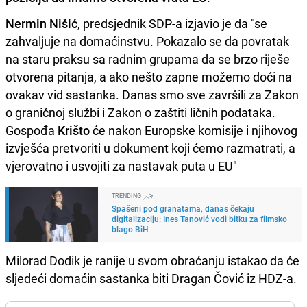
Nermin Nišić
, predsjednik SDP-a izjavio je da "se
zahvaljuje na domaćinstvu. Pokazalo se da povratak
na staru praksu sa radnim grupama da se brzo riješe
otvorena pitanja, a ako nešto zapne možemo doći na
ovakav vid sastanka. Danas smo sve završili za Zakon
o graničnoj službi i Zakon o zaštiti ličnih podataka.
Gospođa
Krišto
će nakon Europske komisije i njihovog
izvješća pretvoriti u dokument koji ćemo razmatrati, a
vjerovatno i usvojiti za nastavak puta u EU"
TRENDING
Spašeni pod granatama, danas čekaju
digitalizaciju: Ines Tanović vodi bitku za filmsko
blago BiH
Milorad Dodik je ranije u svom obraćanju istakao da će
sljedeći domaćin sastanka biti Dragan Čović iz HDZ-a.