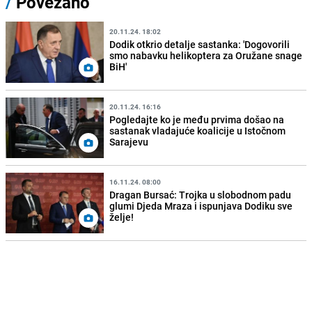
/
Povezano
20.11.24. 18:02
Dodik otkrio detalje sastanka: 'Dogovorili
smo nabavku helikoptera za Oružane snage
BiH'
20.11.24. 16:16
Pogledajte ko je među prvima došao na
sastanak vladajuće koalicije u Istočnom
Sarajevu
16.11.24. 08:00
Dragan Bursać: Trojka u slobodnom padu
glumi Djeda Mraza i ispunjava Dodiku sve
želje!