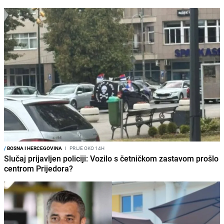
/
BOSNA I HERCEGOVINA
I
PRIJE OKO 14H
Slučaj prijavljen policiji: Vozilo s četničkom zastavom prošlo
centrom Prijedora?