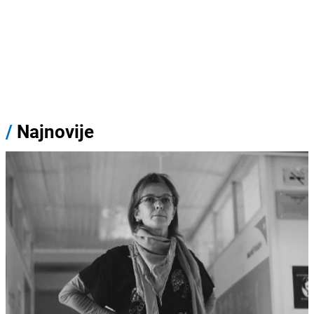
/
Najnovije