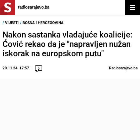
Otvor
/
VIJESTI
/
BOSNA I HERCEGOVINA
Nakon sastanka vladajuće koalicije:
Ćović rekao da je "napravljen nužan
iskorak na europskom putu"
20.11.24. 17:57
Radiosarajevo.ba
5