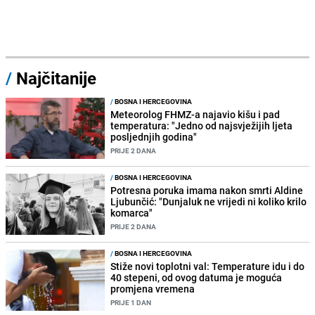
/
Najčitanije
/
BOSNA I HERCEGOVINA
Meteorolog FHMZ-a najavio kišu i pad
temperatura: "Jedno od najsvježijih ljeta
posljednjih godina"
PRIJE 2 DANA
/
BOSNA I HERCEGOVINA
Potresna poruka imama nakon smrti Aldine
Ljubunčić: "Dunjaluk ne vrijedi ni koliko krilo
komarca"
PRIJE 2 DANA
/
BOSNA I HERCEGOVINA
Stiže novi toplotni val: Temperature idu i do
40 stepeni, od ovog datuma je moguća
promjena vremena
PRIJE 1 DAN