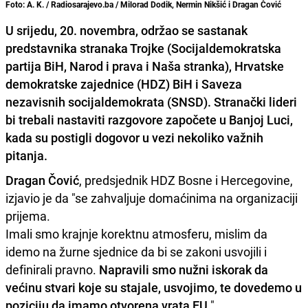
Foto: A. K. / Radiosarajevo.ba / Milorad Dodik, Nermin Nikšić i Dragan Čović
U srijedu, 20. novembra, održao se sastanak
predstavnika stranaka Trojke (Socijaldemokratska
partija BiH, Narod i prava i Naša stranka), Hrvatske
demokratske zajednice (HDZ) BiH i Saveza
nezavisnih socijaldemokrata (SNSD). Stranački lideri
bi trebali nastaviti razgovore započete u Banjoj Luci,
kada su postigli dogovor u vezi nekoliko važnih
pitanja.
Dragan Čović
, predsjednik HDZ Bosne i Hercegovine,
izjavio je da "se zahvaljuje domaćinima na organizaciji
prijema.
Imali smo krajnje korektnu atmosferu, mislim da
idemo na žurne sjednice da bi se zakoni usvojili i
definirali pravno.
Napravili smo nužni iskorak da
većinu stvari koje su stajale, usvojimo, te dovedemo u
poziciju da imamo otvorena vrata EU
."