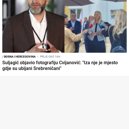
/
BOSNA I HERCEGOVINA
I
PRIJE OKO 16H
Suljagić objavio fotografiju Cvijanović: "Iza nje je mjesto
gdje su ubijani Srebreničani"