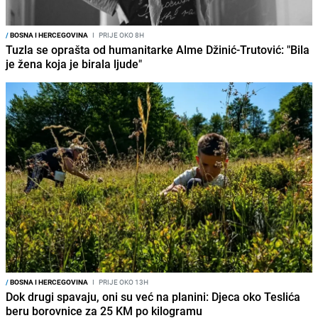
/
BOSNA I HERCEGOVINA
I
PRIJE OKO 8H
Tuzla se oprašta od humanitarke Alme Džinić-Trutović: "Bila
je žena koja je birala ljude"
/
BOSNA I HERCEGOVINA
I
PRIJE OKO 13H
Dok drugi spavaju, oni su već na planini: Djeca oko Teslića
beru borovnice za 25 KM po kilogramu