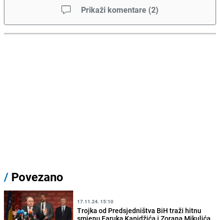
Prikaži komentare
(
2
)
/
Povezano
17.11.24. 15:10
Trojka od Predsjedništva BiH traži hitnu
smjenu Faruka Kapidžića i Zorana Mikulića