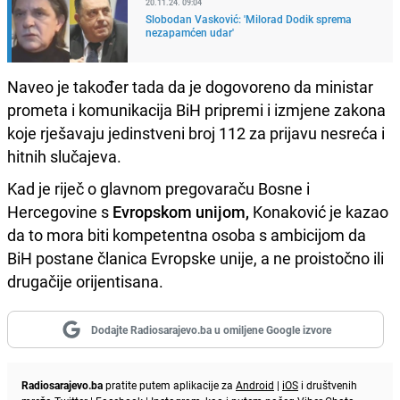
20.11.24. 09:04
Slobodan Vasković: 'Milorad Dodik sprema
nezapamćen udar'
Naveo je također tada da je dogovoreno da ministar
prometa i komunikacija BiH pripremi i izmjene zakona
koje rješavaju jedinstveni broj 112 za prijavu nesreća i
hitnih slučajeva.
Kad je riječ o glavnom pregovaraču Bosne i
Hercegovine s
Evropskom unijom,
Konaković je kazao
da to mora biti kompetentna osoba s ambicijom da
BiH postane članica Evropske unije, a ne proistočno ili
drugačije orijentisana.
Dodajte Radiosarajevo.ba u omiljene Google izvore
Radiosarajevo.ba
pratite putem aplikacije za
Android
|
iOS
i društvenih