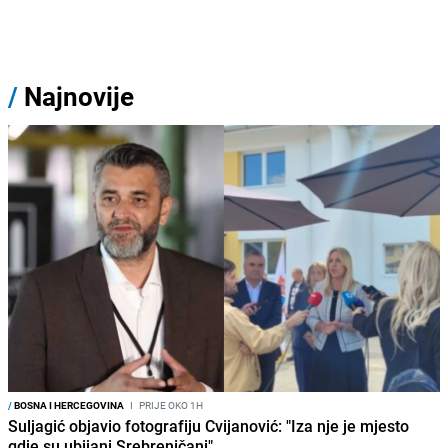
/
Najnovije
/
BOSNA I HERCEGOVINA
I
PRIJE OKO 1H
Suljagić objavio fotografiju Cvijanović: "Iza nje je mjesto
gdje su ubijani Srebreničani"