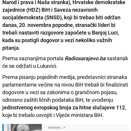
Narod i prava i Naša stranka), Hrvatske demokratske
zajednice (HDZ) BiH i Saveza nezavisnih
socijaldemokrata (SNSD), koji bi trebao biti održan
danas, 20. novembra popodne, stranački lideri bi
trebali nastaviti razgovore započete u Banjoj Luci,
kada su postigli dogovor u vezi nekoliko važnih
pitanja.
Prema saznanjima portala
Radiosarajevo.ba
sastanak
će se održati u Lukavici.
Prema pisanju pojedinih medija, predstavnici stranaka
parlamentarne većine na nivou BiH trebali bi finalizirati
dogovore u vezi sa zakonima o graničnom pojasu,
odnosno zaštiti ličnih podataka BiH, te uvođenju
jedinstvenog evropskog broja za hitne slučajeve 112
,
koje bi trebalo usvojiti i Vijeće ministara BiH.
TRENDING