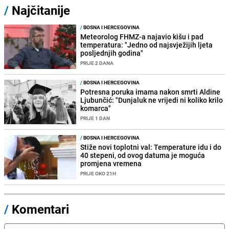
/
Najčitanije
/
BOSNA I HERCEGOVINA
Meteorolog FHMZ-a najavio kišu i pad
temperatura: "Jedno od najsvježijih ljeta
posljednjih godina"
PRIJE 2 DANA
/
BOSNA I HERCEGOVINA
Potresna poruka imama nakon smrti Aldine
Ljubunčić: "Dunjaluk ne vrijedi ni koliko krilo
komarca"
PRIJE 1 DAN
/
BOSNA I HERCEGOVINA
Stiže novi toplotni val: Temperature idu i do
40 stepeni, od ovog datuma je moguća
promjena vremena
PRIJE OKO 21H
/
Komentari