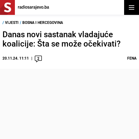
Otvor
/
VIJESTI
/
BOSNA I HERCEGOVINA
Danas novi sastanak vladajuće
koalicije: Šta se može očekivati?
20.11.24. 11:11
FENA
2