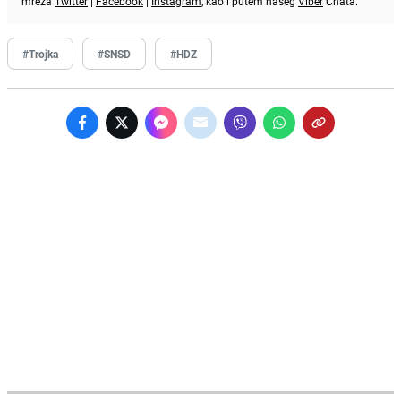
mreža
Twitter
|
Facebook
|
Instagram
, kao i putem našeg
Viber
Chata.
#Trojka
#SNSD
#HDZ