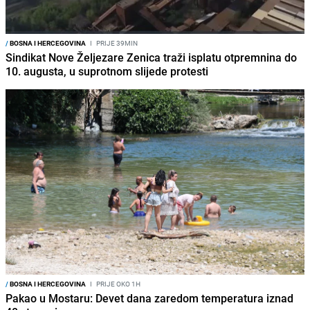
/
BOSNA I HERCEGOVINA
I
PRIJE 39MIN
Sindikat Nove Željezare Zenica traži isplatu otpremnina do
10. augusta, u suprotnom slijede protesti
/
BOSNA I HERCEGOVINA
I
PRIJE OKO 1H
Pakao u Mostaru: Devet dana zaredom temperatura iznad