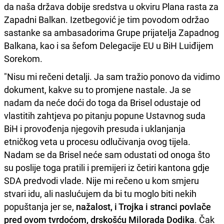
da naša država dobije sredstva u okviru Plana rasta za
Zapadni Balkan. Izetbegović je tim povodom održao
sastanke sa ambasadorima Grupe prijatelja Zapadnog
Balkana, kao i sa šefom Delegacije EU u BiH Luiđijem
Sorekom.
"Nisu mi rečeni detalji. Ja sam tražio ponovo da vidimo
dokument, kakve su to promjene nastale. Ja se
nadam da neće doći do toga da Brisel odustaje od
vlastitih zahtjeva po pitanju popune Ustavnog suda
BiH i provođenja njegovih presuda i uklanjanja
etničkog veta u procesu odlučivanja ovog tijela.
Nadam se da Brisel neće sam odustati od onoga što
su poslije toga pratili i premijeri iz četiri kantona gdje
SDA predvodi vlade. Nije mi rečeno u kom smjeru
stvari idu, ali naslućujem da bi tu moglo biti nekih
popuštanja jer se,
nažalost, i Trojka i stranci povlače
pred ovom tvrdoćom, drskošću Milorada Dodika
. Čak