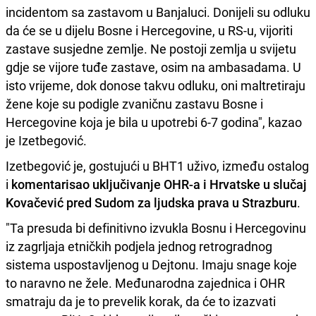
incidentom sa zastavom u Banjaluci. Donijeli su odluku
da će se u dijelu Bosne i Hercegovine, u RS-u, vijoriti
zastave susjedne zemlje. Ne postoji zemlja u svijetu
gdje se vijore tuđe zastave, osim na ambasadama. U
isto vrijeme, dok donose takvu odluku, oni maltretiraju
žene koje su podigle zvaničnu zastavu Bosne i
Hercegovine koja je bila u upotrebi 6-7 godina", kazao
je Izetbegović.
Izetbegović je, gostujući u BHT1 uživo, između ostalog
i
komentarisao uključivanje OHR-a i Hrvatske u slučaj
Kovačević pred Sudom za ljudska prava u Strazburu
.
"Ta presuda bi definitivno izvukla Bosnu i Hercegovinu
iz zagrljaja etničkih podjela jednog retrogradnog
sistema uspostavljenog u Dejtonu. Imaju snage koje
to naravno ne žele. Međunarodna zajednica i OHR
smatraju da je to prevelik korak, da će to izazvati