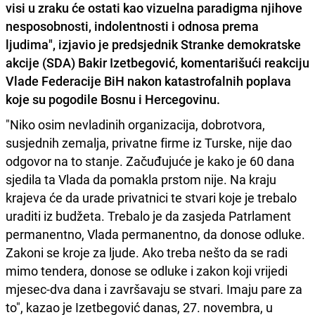
visi u zraku će ostati kao vizuelna paradigma njihove
nesposobnosti, indolentnosti i odnosa prema
ljudima", izjavio je predsjednik Stranke demokratske
akcije (SDA) Bakir Izetbegović, komentarišući reakciju
Vlade Federacije BiH nakon katastrofalnih poplava
koje su pogodile Bosnu i Hercegovinu.
"Niko osim nevladinih organizacija, dobrotvora,
susjednih zemalja, privatne firme iz Turske, nije dao
odgovor na to stanje. Začuđujuće je kako je 60 dana
sjedila ta Vlada da pomakla prstom nije. Na kraju
krajeva će da urade privatnici te stvari koje je trebalo
uraditi iz budžeta. Trebalo je da zasjeda Patrlament
permanentno, Vlada permanentno, da donose odluke.
Zakoni se kroje za ljude. Ako treba nešto da se radi
mimo tendera, donose se odluke i zakon koji vrijedi
mjesec-dva dana i završavaju se stvari. Imaju pare za
to", kazao je Izetbegović danas, 27. novembra, u