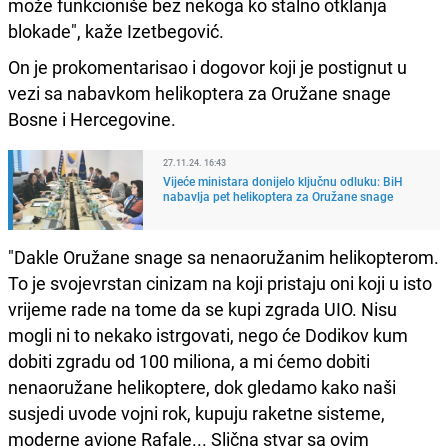
može funkcioniše bez nekoga ko stalno otklanja
blokade", kaže Izetbegović.
On je prokomentarisao i dogovor koji je postignut u
vezi sa nabavkom helikoptera za Oružane snage
Bosne i Hercegovine.
27.11.24. 16:43
Vijeće ministara donijelo ključnu odluku: BiH
nabavlja pet helikoptera za Oružane snage
"Dakle Oružane snage sa nenaoružanim helikopterom.
To je svojevrstan cinizam na koji pristaju oni koji u isto
vrijeme rade na tome da se kupi zgrada UIO. Nisu
mogli ni to nekako istrgovati, nego će Dodikov kum
dobiti zgradu od 100 miliona, a mi ćemo dobiti
nenaoružane helikoptere, dok gledamo kako naši
susjedi uvode vojni rok, kupuju raketne sisteme,
moderne avione Rafale... Slična stvar sa ovim