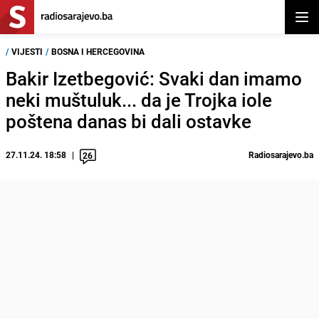
Otvor
/
VIJESTI
/
BOSNA I HERCEGOVINA
Bakir Izetbegović: Svaki dan imamo
neki muštuluk... da je Trojka iole
poštena danas bi dali ostavke
27.11.24. 18:58
Radiosarajevo.ba
26