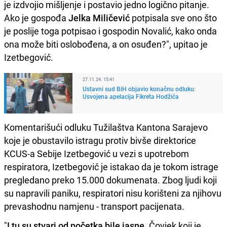
je izdvojio mišljenje i postavio jedno logično pitanje.
Ako je gospođa
Jelka Miličević
potpisala sve ono što
je poslije toga potpisao i gospodin Novalić, kako onda
ona može biti oslobođena, a on osuđen?", upitao je
Izetbegović.
27.11.24. 15:41
Ustavni sud BiH objavio konačnu odluku:
Usvojena apelacija Fikreta Hodžića
Komentarišući odluku Tužilaštva Kantona Sarajevo
koje je obustavilo istragu protiv bivše direktorice
KCUS-a Sebije Izetbegović u vezi s upotrebom
respiratora, Izetbegović je istakao da je tokom istrage
pregledano preko 15.000 dokumenata. Zbog ljudi koji
su napravili paniku, respiratori nisu korišteni za njihovu
prevashodnu namjenu - transport pacijenata.
"
I tu su stvari od početka bile jasne
. Čovjek koji je