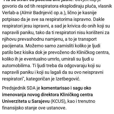
govorio da od tih respiratora eksplodiraju pluća, vlasnik
Verlab-a (Almir Badnjević op.a.), lično je kasnije
potpisao da je sve sa respiratorima ispravno. Dakle
respiratori jesu ispravni, a sad je krivica do onih koji su
napravili paniku, tako da ti respiratori nisu korišteni za
njihovu prevashodnu namjenu, a to je transport
pacijenata. Možemo samo zamisliti koliko je ljudi
patilo bez kisika dok je prevoženo do Kliničkog centra,
koliko ih je eventualno umrlo, umirali su ljudi u
automobilima. Ti ljudi treba da odgovaraju koji su
napravili paniku i koji su lagali da su ovo neispravni
respiratori", kategoričan je Izetbegović.
Predsjednik SDA je
komentarisao i sagu oko
imenovanja novog direktora Kliničkog centra
Univerziteta u Sarajevu
(KCUS), kao i trenutno
finansijsko stanje ove ustanove.