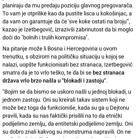
planiraju da mu predaju poziciju glavnog pregovarača.
To vam je otprilike kao da pustite lisca u kokošinjac, a
da vam on garantuje da će 'sve koke ostati na broju'",
kazao je Izetbegović, izrazivši zabrinutost da bi moglo
doći do "bolnih i trulih kompromisa".
Na pitanje može li Bosna i Hercegovina u ovom
trenutku, s obzirom na političku situaciju u kojoj se
nalazi, uopšte funkcionisati bez stranaca, Izetbegović
smatra da je to vrlo teško, te da bi se
bez stranaca
država vrlo brzo našla u "blokadi i zastoju"
.
"Bojim se da bismo se uskoro našli u jednoj blokadi, u
jednom zastoju. Oni su kreirali takav sistem koji ne
može bez toga da funkcioniše, kada su ga u Dejtonu
pravili, kada su nas faktički prisilili na to da etnički
podijelimo zemlju, da entitetski podijelimo zemlju. Oni
su dobro znali kakvog su monstruma napravili. On ne