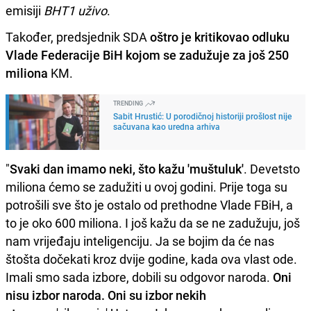
emisiji
BHT1 uživo
.
Također, predsjednik SDA
oštro je kritikovao odluku
Vlade Federacije BiH kojom se zadužuje za još 250
miliona
KM.
TRENDING
Sabit Hrustić: U porodičnoj historiji prošlost nije
sačuvana kao uredna arhiva
"
Svaki dan imamo neki, što kažu 'muštuluk'
. Devetsto
miliona ćemo se zadužiti u ovoj godini. Prije toga su
potrošili sve što je ostalo od prethodne Vlade FBiH, a
to je oko 600 miliona. I još kažu da se ne zadužuju, još
nam vrijeđaju inteligenciju. Ja se bojim da će nas
štošta dočekati kroz dvije godine, kada ova vlast ode.
Imali smo sada izbore, dobili su odgovor naroda.
Oni
nisu izbor naroda. Oni su izbor nekih