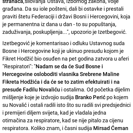
stranaca
,'silovanja' Ustava, Izbornog zakona, volje
građana. Da su iole pošteni, dali bi ostavke i prestali
praviti štetu Federaciji i državi Bosni i Hercegovini, koja
je permanentna iz dana u dan - to su popuštanja,
zaduživanja, poskupljenja...", upozorio je Izetbegović.
Izetbegović je komentarisao i odluku Ustavnog suda
Bosne i Hercegovine koji je ukinuo presudu kojom je
Fikret Hodžić bio osuđen na pet godina zatvora u aferi
"Respiratori": "
Nadam se da će Sud Bosne i
Hercegovine osloboditi vlasnika Srebrene Maline
Fikreta Hodžića i da će se to zatim efektuirati i na
presude Fadilu Novaliću
i ostalima. Od početka dijelim
mišljenje koje je izdvojio sudija
Branko Perić
po kojem
su Novalić i ostali radili isto što su radili svi predsjednici
i premijeri diljem svijeta, kad je vladala jedna
otimačina za respiratore, kad se nije pitalo za cijenu
respiratora. Koliko znam, i časni sudija
Mirsad Ćeman