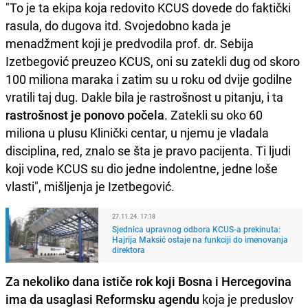
"To je ta ekipa koja redovito KCUS dovede do faktički
rasula, do dugova itd. Svojedobno kada je
menadžment koji je predvodila prof. dr. Sebija
Izetbegović preuzeo KCUS, oni su zatekli dug od skoro
100 miliona maraka i zatim su u roku od dvije godilne
vratili taj dug. Dakle bila je rastrošnost u pitanju, i ta
rastrošnost je ponovo počela
. Zatekli su oko 60
miliona u plusu Klinički centar, u njemu je vladala
disciplina, red, znalo se šta je pravo pacijenta. Ti ljudi
koji vode KCUS su dio jedne indolentne, jedne loše
vlasti", mišljenja je Izetbegović.
27.11.24. 17:18
Sjednica upravnog odbora KCUS-a prekinuta:
Hajrija Maksić ostaje na funkciji do imenovanja
direktora
Za nekoliko dana ističe rok koji Bosna i Hercegovina
ima da usaglasi Reformsku agendu
koja je preduslov