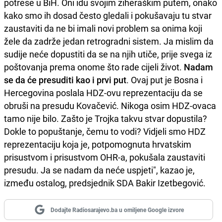
potrese u BiH. Oni idu svojim ziheraškim putem, onako
kako smo ih dosad često gledali i pokušavaju tu stvar
zaustaviti da ne bi imali novi problem sa onima koji
žele da zadrže jedan retrogradni sistem. Ja mislim da
sudije neće dopustiti da se na njih utiče, prije svega iz
poštovanja prema onome što rade cijeli život.
Nadam
se da će presuditi kao i prvi put
. Ovaj put je Bosna i
Hercegovina poslala HDZ-ovu reprezentaciju da se
obruši na presudu Kovačević. Nikoga osim HDZ-ovaca
tamo nije bilo. Zašto je Trojka takvu stvar dopustila?
Dokle to popuštanje, čemu to vodi? Vidjeli smo HDZ
reprezentaciju koja je, potpomognuta hrvatskim
prisustvom i prisustvom OHR-a, pokušala zaustaviti
presudu. Ja se nadam da neće uspjeti", kazao je,
između ostalog, predsjednik SDA Bakir Izetbegović.
Dodajte Radiosarajevo.ba u omiljene Google izvore