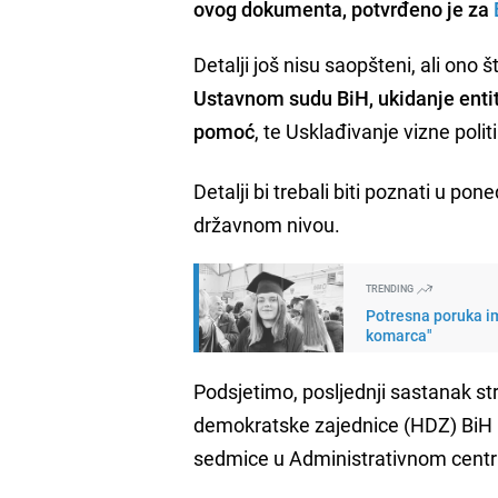
ovog dokumenta, potvrđeno je za
Detalji još nisu saopšteni, ali ono 
Ustavnom sudu BiH, ukidanje entit
pomoć
, te Usklađivanje vizne pol
Detalji bi trebali biti poznati u po
državnom nivou.
TRENDING
Potresna poruka im
komarca"
Podsjetimo, posljednji sastanak st
demokratske zajednice (HDZ) BiH i
sedmice u Administrativnom centr