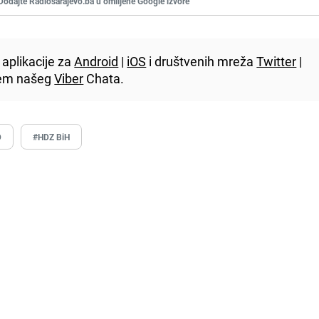
Dodajte Radiosarajevo.ba u omiljene Google izvore
aplikacije za
Android
|
iOS
i društvenih mreža
Twitter
|
utem našeg
Viber
Chata.
D
#HDZ BiH