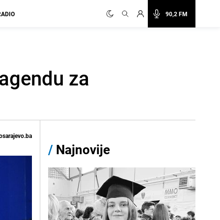
RADIO
90,2 FM
 agendu za
osarajevo.ba
/
Najnovije