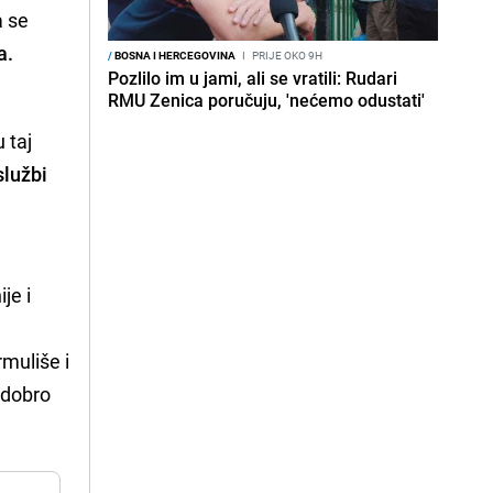
a se
a.
/
BOSNA I HERCEGOVINA
I
PRIJE OKO 9H
Pozlilo im u jami, ali se vratili: Rudari
RMU Zenica poručuju, 'nećemo odustati'
 taj
službi
e
je i
rmuliše i
 dobro