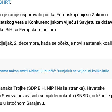
BHRT
.
što je ranije usporavalo put ka Europskoj uniji su
Zakon o
etskog veta u Konkurencijskom vijeću i Savjetu za drža
itike BiH sa Evropskom unijom.
nedjeljak, 2. decembra, kada se očekuje novi sastanak koali
ama nakon smrti Aldine Ljubunčić: "Dunjaluk ne vrijedi ni koliko krilo
ranaka Trojke (SDP BiH, NiP i Naša stranka), Hrvatske
 Saveza nezavisnih socijaldemokrata (SNSD), održan je 
u u Istočnom Sarajevu.