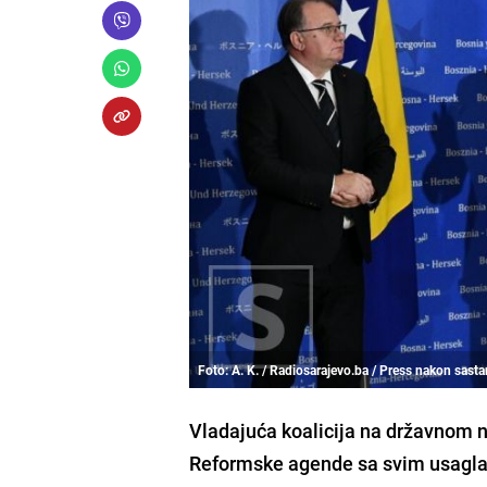
Foto: A. K. / Radiosarajevo.ba / Press nakon sasta
Vladajuća koalicija na državnom ni
Reformske agende sa svim usaglaš