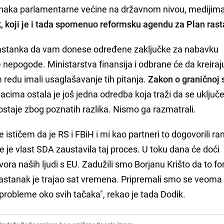
naka parlamentarne većine na državnom nivou, medijim
, koji je i tada spomenuo reformsku agendu za Plan rast
 sastanka da vam donese određene zaključke za nabavku
 nepogode. Ministarstva finansija i odbrane će da kreiraju
edu imali usaglašavanje tih pitanja.
Zakon o graničnoj 
acima ostala je još jedna odredba koja traži da se uključ
ostaje zbog poznatih razlika. Nismo ga razmatrali.
 ističem da je RS i FBiH i mi kao partneri to dogovorili rani
 je vlast SDA zaustavila taj proces. U toku dana će doći
ra naših ljudi s EU. Zadužili smo Borjanu Krišto da to fo
astanak je trajao sat vremena. Pripremali smo se veoma
 probleme oko svih tačaka", rekao je tada Dodik.