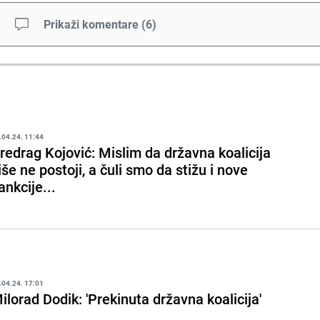
Prikaži komentare
(
6
)
.04.24. 11:44
redrag Kojović: Mislim da državna koalicija
iše ne postoji, a čuli smo da stižu i nove
ankcije...
.04.24. 17:01
ilorad Dodik: 'Prekinuta državna koalicija'