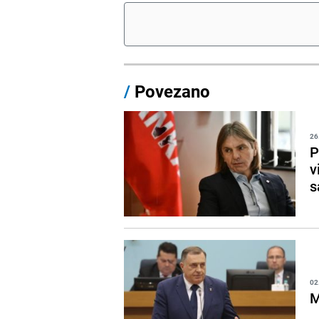
/
Povezano
26
P
v
s
02
M