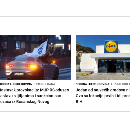
BOSNA I HERCEGOVINA
I
PRIJE 2 DANA
/
BOSNA I HERCEGOVINA
I
PRIJE OKO 
Nastavak provokacija: MUP RS oduzeo
Jedan od najvećih gradova nije
zastavu s ljiljanima i sankcionisao
Ovo su lokacije prvih Lidl pr
vozača iz Bosanskog Novog
BiH