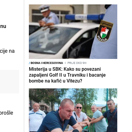
vnu
cije na
/
BOSNA I HERCEGOVINA
I
PRIJE OKO 9H
Misterija u SBK: Kako su povezani
zapaljeni Golf II u Travniku i bacanje
bombe na kafić u Vitezu?
prošle