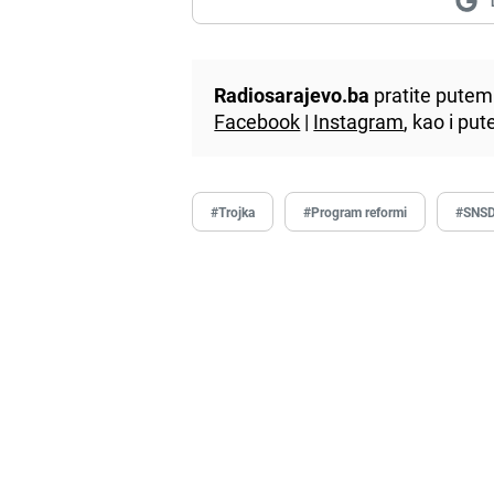
Radiosarajevo.ba
pratite putem 
Facebook
|
Instagram
, kao i p
#Trojka
#Program reformi
#SNS