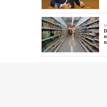
23
D
n
n