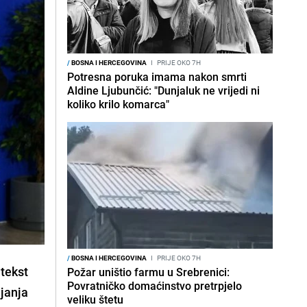
/
BOSNA I HERCEGOVINA
I
PRIJE OKO 7H
Potresna poruka imama nakon smrti
Aldine Ljubunčić: "Dunjaluk ne vrijedi ni
koliko krilo komarca"
/
BOSNA I HERCEGOVINA
I
PRIJE OKO 7H
 tekst
Požar uništio farmu u Srebrenici:
Povratničko domaćinstvo pretrpjelo
janja
veliku štetu