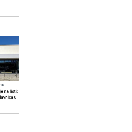
11H
 na listi:
odavnica u