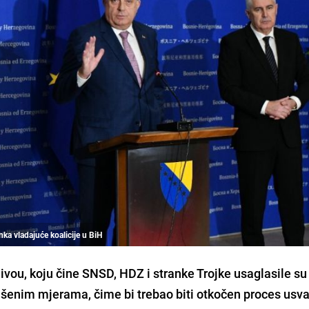
nka vladajuće koalicije u BiH
vou, koju čine SNSD, HDZ i stranke Trojke usaglasile su
enim mjerama, čime bi trebao biti otkočen proces usva