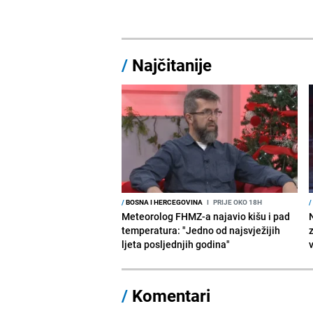
/
Najčitanije
/
BOSNA I HERCEGOVINA
I
PRIJE OKO 18H
/
Meteorolog FHMZ-a najavio kišu i pad
temperatura: "Jedno od najsvježijih
ljeta posljednjih godina"
/
Komentari