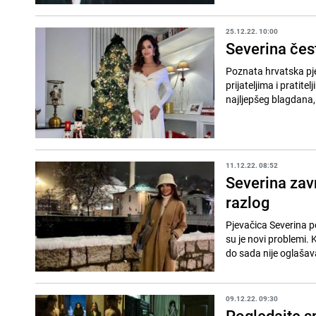
25.12.22. 10:00
Severina čest
Poznata hrvatska pje
prijateljima i pratit
najljepšeg blagdana, B
11.12.22. 08:52
Severina zavr
razlog
Pjevačica Severina p
su je novi problemi. 
do sada nije oglašava
09.12.22. 09:30
Pogledajte s