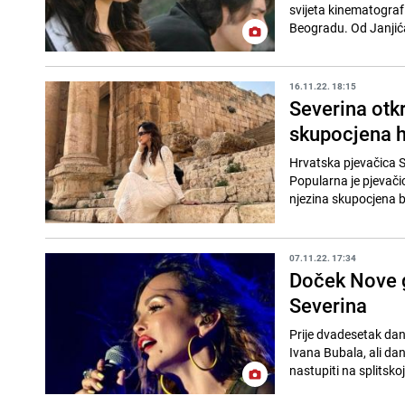
svijeta kinematografi
Beogradu. Od Janjića
16.11.22. 18:15
Severina otkr
skupocjena h
Hrvatska pjevačica S
Popularna je pjevačic
njezina skupocjena bij
07.11.22. 17:34
Doček Nove g
Severina
Prije dvadesetak dan
Ivana Bubala, ali dan
nastupiti na splitskoj 