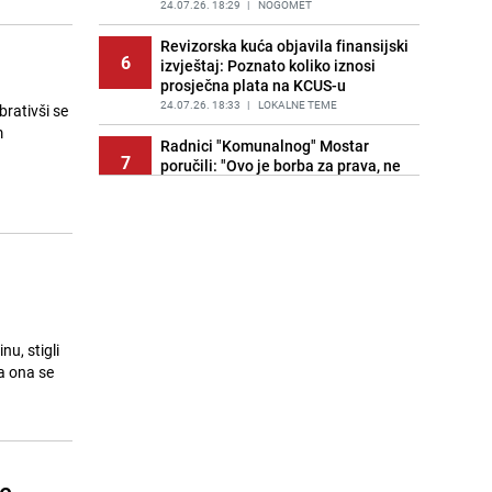
PRIJE 2 DANA
24.07.26. 18:29
|
SVIJET
|
NOGOMET
Revizorska kuća objavila finansijski
6
izvještaj: Poznato koliko iznosi
prosječna plata na KCUS-u
24.07.26. 18:33
|
LOKALNE TEME
brativši se
m
Radnici "Komunalnog" Mostar
7
poručili: "Ovo je borba za prava, ne
za političke poene"
24.07.26. 18:33
|
BOSNA I HERCEGOVINA
Lijepa vijest: FIFA ukinula FK
8
Veležu zabranu dovođenja igrača
24.07.26. 18:46
|
NOGOMET
Damiru Šegoti određen pritvor zbog
9
sumnje na mito
u, stigli
24.07.26. 18:54
|
REGIJA
 a ona se
Požar kod Trebinja stigao do kuća,
10
vatrogasci se bore s vatrenom
stihijom
24.07.26. 19:04
|
BOSNA I HERCEGOVINA
je