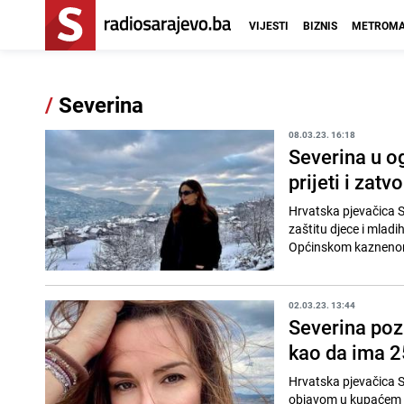
VIJESTI
BIZNIS
METROMA
/
Severina
08.03.23. 16:18
Severina u 
prijeti i zat
Hrvatska pjevačica S
zaštitu djece i mlad
Općinskom kaznenom 
02.03.23. 13:44
Severina poz
kao da ima 2
Hrvatska pjevačica S
objavom u kupaćem k