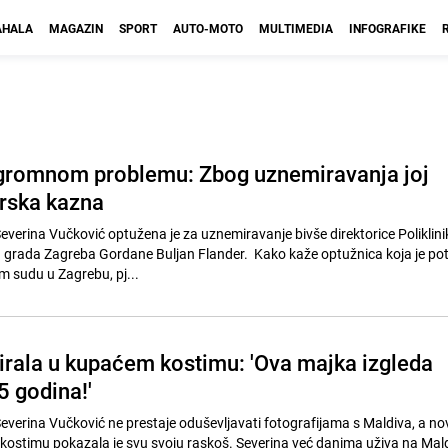
HALA
MAGAZIN
SPORT
AUTO-MOTO
MULTIMEDIA
INFOGRAFIKE
ogromnom problemu: Zbog uznemiravanja joj
vorska kazna
everina Vučković optužena je za uznemiravanje bivše direktorice Poliklini
ih grada Zagreba Gordane Buljan Flander. Kako kaže optužnica koja je po
sudu u Zagrebu, pj...
irala u kupaćem kostimu: 'Ova majka izgleda
5 godina!'
everina Vučković ne prestaje oduševljavati fotografijama s Maldiva, a n
ostimu pokazala je svu svoju raskoš. Severina već danima uživa na Mald