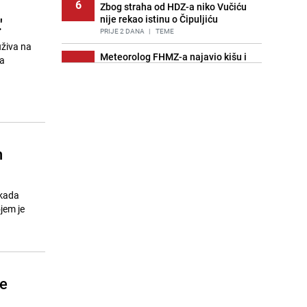
6
Zbog straha od HDZ-a niko Vučiću
nije rekao istinu o Čipuljiću
'
PRIJE 2 DANA
|
TEME
uživa na
Meteorolog FHMZ-a najavio kišu i
na
7
pad temperatura: "Jedno od
najsvježijih ljeta posljednjih
godina"
PRIJE OKO 7H
|
BOSNA I HERCEGOVINA
Znate li šta Dino Merlin pojede prije
8
izlaska na scenu? Njegov ritual
n
iznenadio mnoge
PRIJE 2 DANA
|
SHOWBIZ
Stručnjaci upozoravaju: Izrael ulaže
 kada
9
milione kako bi utjecao na
jem je
odgovore ChatGPT-a o Gazi
PRIJE OKO 22H
|
SVIJET
Pijana sjela za volan: Osiguranje
10
odbilo isplatu štete na vozilu koje je
se
slupala Anja Ljubojević
PRIJE 2 DANA
|
BOSNA I HERCEGOVINA