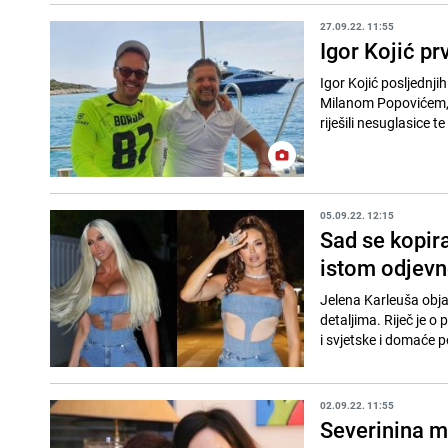
27.09.22. 11:55
Igor Kojić p
Igor Kojić posljednji
Milanom Popovićem, bivšim partnero
riješili nesuglasice te
05.09.22. 12:15
Sad se kopira
istom odjev
Jelena Karleuša obja
detaljima. Riječ je o
i svjetske i domaće p
02.09.22. 11:55
Severinina m