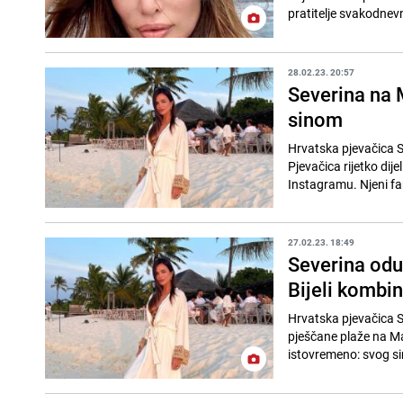
pratitelje svakodnev
28.02.23. 20:57
Severina na M
sinom
Hrvatska pjevačica S
Pjevačica rijetko dij
Instagramu. Njeni fa
27.02.23. 18:49
Severina odu
Bijeli kombin
Hrvatska pjevačica S
pješčane plaže na Ma
istovremeno: svog si