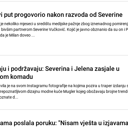
rvi put progovorio nakon razvoda od Severine
h je nekoliko mjeseci u središtu medijske pažnje zbog iznenadnog pomirenj
m Severine Vučković. Kojić je javno obznanio da su on i Popović
 da je Milan doveo ...
ju i podržavaju: Severina i Jelena zasjale u
nom komadu
vila je na svom Instagramu fotografije na kojima pozira u traper izdanju 
 prepoznatljivom dizajnu modne kuće Mugler kojeg obožavaju brojne trendse
oznate d...
ama poslala poruku: "Nisam vješta u izjavama