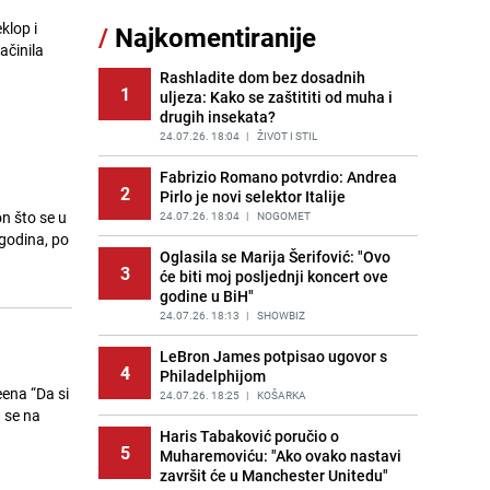
Nastavak provokacija: MUP RS
klop i
/
Najkomentiranije
11
oduzeo zastavu s ljiljanima i
ačinila
sankcionisao vozača iz Bosanskog
Novog
Rashladite dom bez dosadnih
1
uljeza: Kako se zaštititi od muha i
PRIJE 2 DANA
|
BOSNA I HERCEGOVINA
drugih insekata?
Kao iz slastičarne: Rolada od
24.07.26. 18:04
|
ŽIVOT I STIL
12
čokolade i kokosa bez pečenja,
jednostavan desert bez imalo muke
Fabrizio Romano potvrdio: Andrea
2
Pirlo je novi selektor Italije
PRIJE 2 DANA
|
RECEPTI
on što se u
24.07.26. 18:04
|
NOGOMET
Tajna savršenog makedonskog
 godina, po
13
ajvara: Stari recept za kremast i
Oglasila se Marija Šerifović: "Ovo
3
bogat okus
će biti moj posljednji koncert ove
godine u BiH"
PRIJE 2 DANA
|
RECEPTI
24.07.26. 18:13
|
SHOWBIZ
Tuga potresla grad na Uni:
14
Preminula Lejla Muhić (39),
LeBron James potpisao ugovor s
4
sugrađani u nevjerici
Philadelphijom
eena “Da si
PRIJE 2 DANA
24.07.26. 18:25
|
BOSNA I HERCEGOVINA
|
KOŠARKA
u se na
Borba trajala satima: Pogledajte
Haris Tabaković poručio o
15
5
'grdosiju' od skoro tri metra koju su
Muharemoviću: "Ako ovako nastavi
braća izvukla iz mora
završit će u Manchester Unitedu"