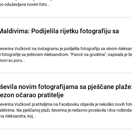
no oduševljava novim foto...
aldivima: Podijelila rijetku fotografiju sa
everina Vučković na Instagramu je podijelila fotografiju sa sinom Aleks
eli fotografije sa jedincem Aleksandrom. "Pancir na grudima", napisala je S
novi su poru...
ševila novim fotografijama sa pješčane plaže
ezon očarao pratitelje
everina Vučković pratiteljima na Facebooku objavila je nekoliko novih fot
ldivima. Na pješčanoj plaži, Severina je nedavno proslavila i dva rođend
na Aleksandra, koj...