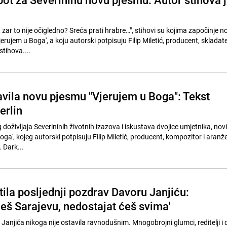
zar to nije očigledno? Sreća prati hrabre…", stihovi su kojima započinje n
erujem u Boga', a koju autorski potpisuju Filip Miletić, producent, skladatel
stihova....
avila novu pjesmu "Vjerujem u Boga": Tekst
erlin
doživljaja Severininih životnih izazova i iskustava dvojice umjetnika, novi 
ga', kojeg autorski potpisuju Filip Miletić, producent, kompozitor i aranže
 Dark...
ila posljednji pozdrav Davoru Janjiću:
ćeš Sarajevu, nedostajat ćeš svima'
 Janjića nikoga nije ostavila ravnodušnim. Mnogobrojni glumci, reditelji i d