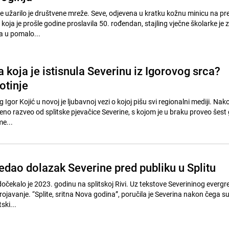
e užarilo je društvene mreže. Seve, odjevena u kratku kožnu minicu na pre
, koja je prošle godine proslavila 50. rođendan, stajling vječne školarke je z
a u pomalo...
 koja je istisnula Severinu iz Igorovog srca?
otinje
 Igor Kojić u novoj je ljubavnoj vezi o kojoj pišu svi regionalni mediji. Nak
no razveo od splitske pjevačice Severine, s kojom je u braku proveo šest
me...
edao dolazak Severine pred publiku u Splitu
dočekalo je 2023. godinu na splitskoj Rivi. Uz tekstove Severininog evergr
dbrojavanje. “Splite, sritna Nova godina”, poručila je Severina nakon čega s
ski...