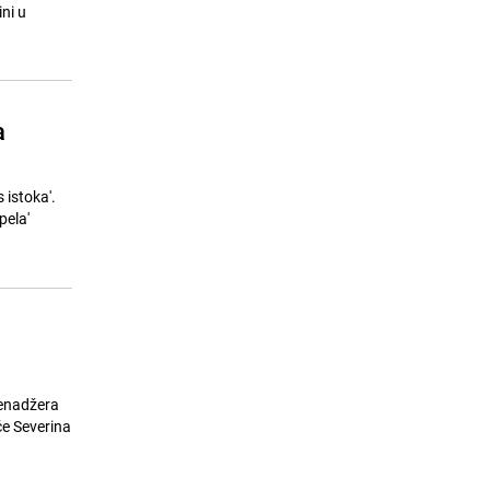
ni u
a
 istoka'.
pela'
menadžera
će Severina