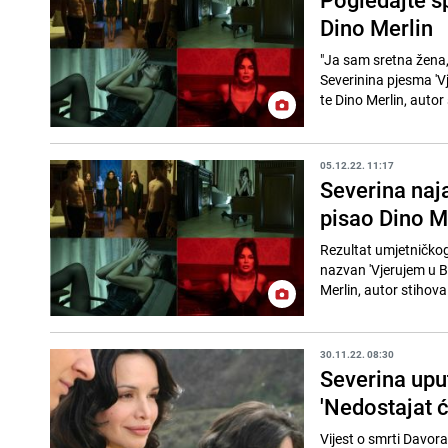
Dino Merlin
"Ja sam sretna žena, 
Severinina pjesma 'Vj
te Dino Merlin, autor 
05.12.22. 11:17
Severina naj
pisao Dino M
Rezultat umjetničkog 
nazvan 'Vjerujem u Bo
Merlin, autor stihova.
30.11.22. 08:30
Severina uput
'Nedostajat 
Vijest o smrti Davora