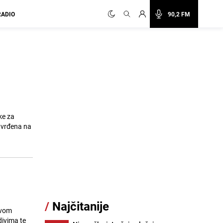
RADIO
90,2 FM
ke za
tvrđena na
/
Najčitanije
ovom
ivima te