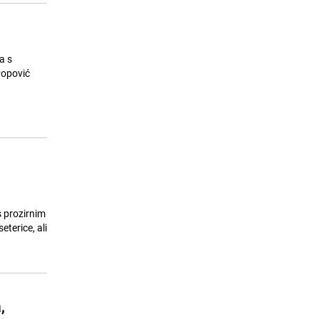
a s
s prozirnim
terice, ali
,