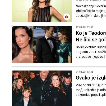
Novo izdanje Severin
'običnu' bijelu majicu
upečatljivim detaljim
17.01.23. 09:45
Ko je Teodora
Ne libi se gol
Bivši Severinin suprug
augustu 2021. službe
prvi put se njegovo i
01.01.23. 13:55
Ovako je izgl
Više od 30.000 ljudi 
moj”, uslijedilo je o
pozornicu popeli split