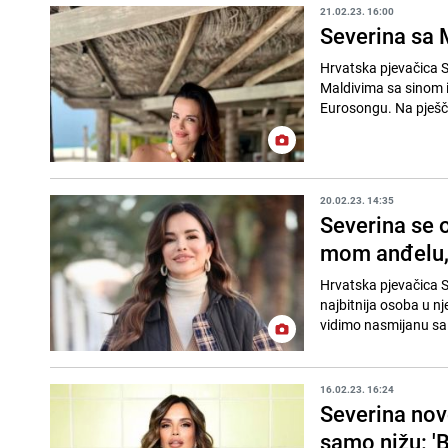
21.02.23. 16:00
Severina sa M
Hrvatska pjevačica S
Maldivima sa sinom 
Eurosongu. Na pješčan
20.02.23. 14:35
Severina se 
mom anđelu, 
Hrvatska pjevačica S
najbitnija osoba u n
vidimo nasmijanu sa n
16.02.23. 16:24
Severina nov
samo nižu: 'B