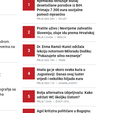
Njemačka istražuje slučaj
1
desetočlane porodice iz BiH:
Primaju 7.300 eura socijalne
pomoći mjesečno
PRIJE OKO 20H
|
SVIJET
Pratite uživo | Nevrijeme zahvatilo
2
Sloveniju, oluje idu prema Hrvatskoj
PRIJE 2 DANA
|
REGIJA
androm.
everina na
Dr. Erma Ramić-Kunić održala
3
lekciju notornom Miloradu Dodiku:
"Pokazujete silno neznanje"
PRIJE OKO 19H
|
TEME
Imala ga je skoro svaka kuća u
:
4
Jugoslaviji: Danas ovaj luster
vrijedi i nekoliko hiljada eura
PRIJE OKO 11H
|
ZANIMLJIVOSTI
ografija sa
Bolja alternativa izbjeljivaču: Kako
ana
5
održati WC školjku čistom?
PRIJE 1 DAN
|
ŽIVOT I STIL
Agić kritizira političare u Bugojnu: