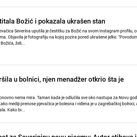
itala Božić i pokazala ukrašen stan
vačica Severina uputila je čestitku za Božić na svom Instagram profilu, o
eljima. Objavila je fotografiju na kojoj pozira pored ukrašene jelke. "Povodo
ožića, želi...
šila u bolnici, njen menadžer otkrio šta je
onovno nema mira. Taman kada je odlučila sve oko nastupa za Novu godin
Kako mediji prenose pjevačica je bolesna i viđena je u zagrebačkoj bolnici,
la. Kako bi...
pot za Severininu novu pjesmu: Autor stihova 