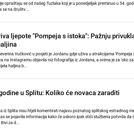
je opraštaju se od našeg Tuzlaka koji je u ponedjeljak preminuo u 54. godi
 se na društv...
iva ljepote "Pompeja s istoka": Pažnju privukl
aljina
everina Vučković u posjeti je Jordanu gdje uživa u atrakcijama 'Pompeja s
a na Instagramu objavila niz fotografija iz Jordana, a svima je za 'oko za
ela haljina b...
odine u Splitu: Koliko će novaca zaraditi
a iz Splita nisu htjeli komentirati najavu poznatog splitskog estradnog 
as se pojavila informacija kako će uskoro ipak stići službena potvrda da 
Rivi za d...