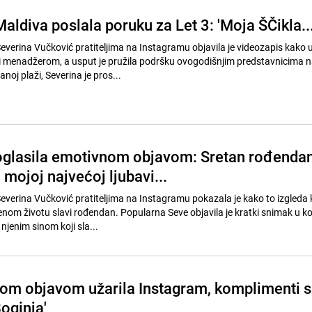
aldiva poslala poruku za Let 3: 'Moja ŠČikla...
everina Vučković pratiteljima na Instagramu objavila je videozapis kako 
i menadžerom, a usput je pružila podršku ovogodišnjim predstavnicima 
oj plaži, Severina je pros...
oglasila emotivnom objavom: Sretan rođenda
mojoj najvećoj ljubavi...
everina Vučković pratiteljima na Instagramu pokazala je kako to izgleda
jenom životu slavi rođendan. Popularna Seve objavila je kratki snimak u ko
jenim sinom koji sla...
om objavom užarila Instagram, komplimenti 
oginja'