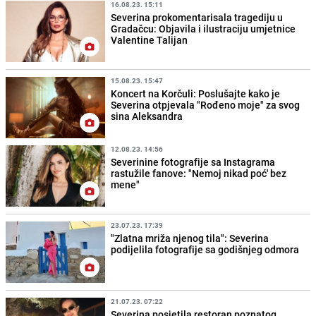
16.08.23. 15:11
Severina prokomentarisala tragediju u
Gradačcu: Objavila i ilustraciju umjetnice
Valentine Talijan
15.08.23. 15:47
Koncert na Korčuli: Poslušajte kako je
Severina otpjevala "Rođeno moje" za svog
sina Aleksandra
12.08.23. 14:56
Severinine fotografije sa Instagrama
rastužile fanove: "Nemoj nikad poć' bez
mene"
23.07.23. 17:39
"Zlatna mriža njenog tila": Severina
podijelila fotografije sa godišnjeg odmora
21.07.23. 07:22
Severina posjetila restoran poznatog