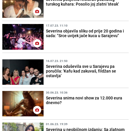
turskog kuhara: Posolio joj zlatni 'steak'
17.07.23. 11:10
Severina objavila sliku od prije 20 godina i
sada: "Srce uvijek jače kuca u Sarajevu"
16.07.23. 21:50
Severina oduševila sve u Sarajevu pa
poručila: 'Kafu kad zakuvaš, fildžan se
ostavlja'
30.06.23. 10:36
Severina snima novi show za 12.000 eura
dnevno?
01.06.23. 19:39
Severina u neobičnom izdanju: Sa zlatnom