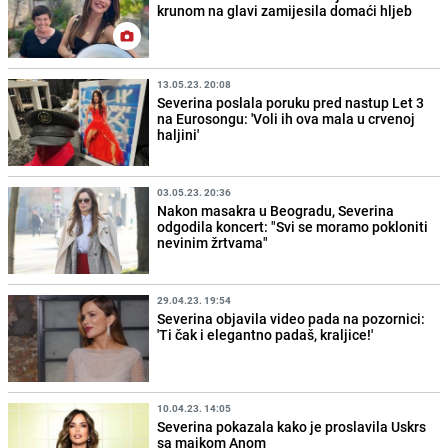
krunom na glavi zamijesila domaći hljeb
13.05.23. 20:08
Severina poslala poruku pred nastup Let 3
na Eurosongu: 'Voli ih ova mala u crvenoj
haljini'
03.05.23. 20:36
Nakon masakra u Beogradu, Severina
odgodila koncert: "Svi se moramo pokloniti
nevinim žrtvama"
29.04.23. 19:54
Severina objavila video pada na pozornici:
'Ti čak i elegantno padaš, kraljice!'
10.04.23. 14:05
Severina pokazala kako je proslavila Uskrs
sa majkom Anom