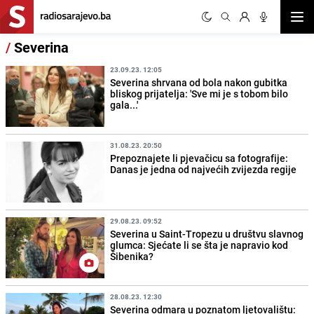
Otvor
/
Severina
23.09.23. 12:05
Severina shrvana od bola nakon gubitka
bliskog prijatelja: 'Sve mi je s tobom bilo
gala...'
31.08.23. 20:50
Prepoznajete li pjevačicu sa fotografije:
Danas je jedna od najvećih zvijezda regije
29.08.23. 09:52
Severina u Saint-Tropezu u društvu slavnog
glumca: Sjećate li se šta je napravio kod
Šibenika?
28.08.23. 12:30
Severina odmara u poznatom ljetovalištu: