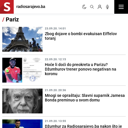
Otvor
/
Pariz
23.09.20. 14:01
Zbog dojave o bombi evakuisan Eiffelov
toranj
22.09.20. 12:15
Hoće li doći do preokreta u Parizu?
Džumhurov trener ponovo negativan na
koronu
21.09.20. 20:36
Mnogi se opraštaju: Slavni suparnik Jamesa
Bonda preminuo u svom domu
21.09.20. 13:55
Džumhur za Radiosarajevo.ba nakon što je