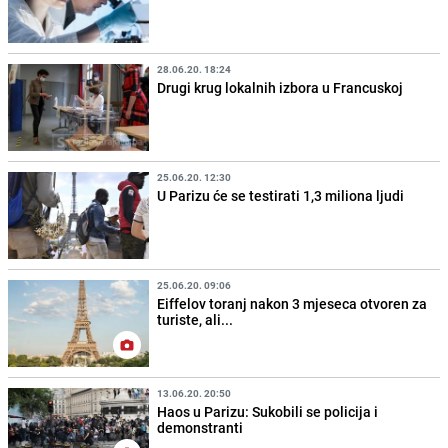
28.06.20. 18:24
Drugi krug lokalnih izbora u Francuskoj
25.06.20. 12:30
U Parizu će se testirati 1,3 miliona ljudi
25.06.20. 09:06
Eiffelov toranj nakon 3 mjeseca otvoren za
turiste, ali...
13.06.20. 20:50
Haos u Parizu: Sukobili se policija i
demonstranti