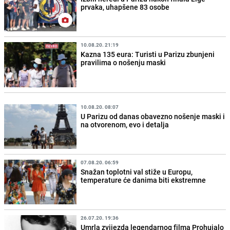
prvaka, uhapšene 83 osobe
10.08.20. 21:19
Kazna 135 eura: Turisti u Parizu zbunjeni
pravilima o nošenju maski
10.08.20. 08:07
U Parizu od danas obavezno nošenje maski i
na otvorenom, evo i detalja
07.08.20. 06:59
Snažan toplotni val stiže u Europu,
temperature će danima biti ekstremne
26.07.20. 19:36
Umrla zvijezda legendarnog filma Prohujalo