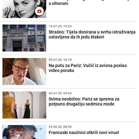
s vihorom
14.07.20. 19:24
Strašno: Tijela donirana u svrhu istraživanja
ostavljena da ih jedu štakori
09.07.20. 10:18
Na putu za Pariz: Vučić iz aviona poslao
video poruku
05.07.20. 09:03
Svima neobično: Pariz se sprema za
potpuno drugačiju sedmicu mode
29.06.20. 08:50
Francuski naučnici otkrili novi virus!