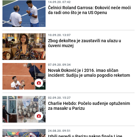
14.09.20. 07:42
Čelnici Roland Garrosa: Đoković neće moći
da radi ono što je na US Openu
10.09.20. 13:07
Zbog dekoltea je zaustavili na ulazu u
čuveni muzej
07.09.20. 09:34
Novak Đoković je i 2016. imao sličan
incident: Sudiju je umalo pogodio reketom
02.09.20. 15:27
Charlie Hebdo: Počelo suđenje optuženim
za masakr u Parizu
24.08.20. 09:51
Izbili neredi u Parizu nakon finala Lige