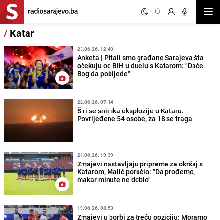
Otvor
/
Katar
23.06.26. 12:40
Anketa | Pitali smo građane Sarajeva šta
očekuju od BiH u duelu s Katarom: "Daće
Bog da pobijede"
22.06.26. 07:14
Širi se snimka eksplozije u Kataru:
Povrijeđene 54 osobe, za 18 se traga
21.06.26. 19:39
Zmajevi nastavljaju pripreme za okršaj s
Katarom, Malić poručio: "Da prođemo,
makar minute ne dobio"
19.06.26. 08:53
Zmajevi u borbi za treću poziciju: Moramo