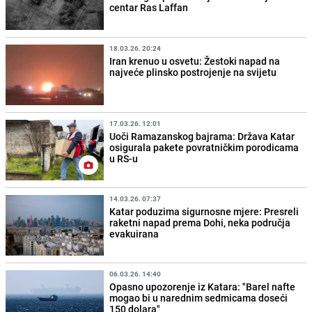
centar Ras Laffan
18.03.26. 20:24
Iran krenuo u osvetu: Žestoki napad na
najveće plinsko postrojenje na svijetu
17.03.26. 12:01
Uoči Ramazanskog bajrama: Država Katar
osigurala pakete povratničkim porodicama
u RS-u
14.03.26. 07:37
Katar poduzima sigurnosne mjere: Presreli
raketni napad prema Dohi, neka područja
evakuirana
06.03.26. 14:40
Opasno upozorenje iz Katara: "Barel nafte
mogao bi u narednim sedmicama doseći
150 dolara"