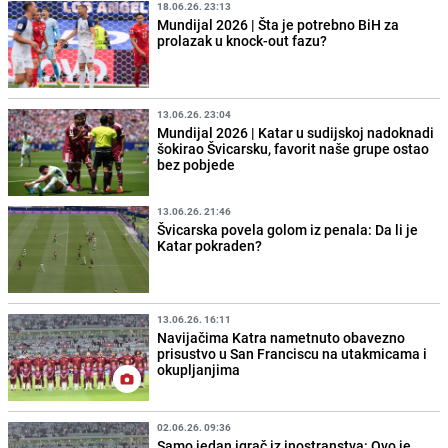
18.06.26. 23:13
Mundijal 2026 | Šta je potrebno BiH za
prolazak u knock-out fazu?
13.06.26. 23:04
Mundijal 2026 | Katar u sudijskoj nadoknadi
šokirao Švicarsku, favorit naše grupe ostao
bez pobjede
13.06.26. 21:46
Švicarska povela golom iz penala: Da li je
Katar pokraden?
13.06.26. 16:11
Navijačima Katra nametnuto obavezno
prisustvo u San Franciscu na utakmicama i
okupljanjima
02.06.26. 09:36
Samo jedan igrač iz inostranstva: Ovo je