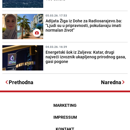
05.03.26. 17:53
Adijata Žiga iz Dohe za Radiosarajevo.ba:
"Ljudi su u pripravnosti, pokušavaju imati
normalan život"
04.03.26. 16:39
Energetski šok iz Zaljeva: Katar, drugi
najveći izvoznik ukapljenog prirodnog gasa,
gasi pogone
Prethodna
Naredna
MARKETING
IMPRESSUM
KONTAKT