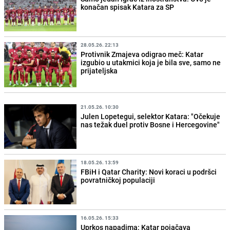
konačan spisak Katara za SP
28.05.26. 22:13
Protivnik Zmajeva odigrao meč: Katar
izgubio u utakmici koja je bila sve, samo ne
prijateljska
21.05.26. 10:30
Julen Lopetegui, selektor Katara: "Očekuje
nas težak duel protiv Bosne i Hercegovine"
18.05.26. 13:59
FBiH i Qatar Charity: Novi koraci u podršci
povratničkoj populaciji
16.05.26. 15:33
Uprkos napadima: Katar pojačava