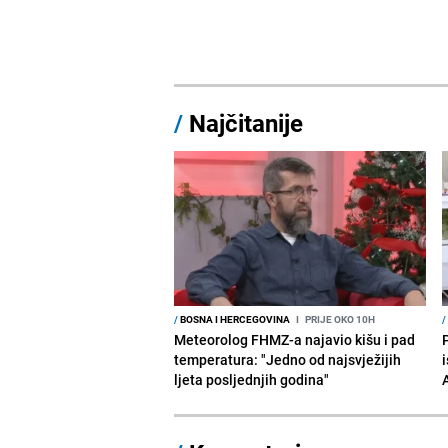
/
Najčitanije
/
BOSNA I HERCEGOVINA
I
PRIJE OKO 10H
/
Meteorolog FHMZ-a najavio kišu i pad
temperatura: "Jedno od najsvježijih
i
ljeta posljednjih godina"