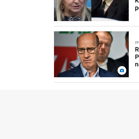
K
p
29
R
P
n