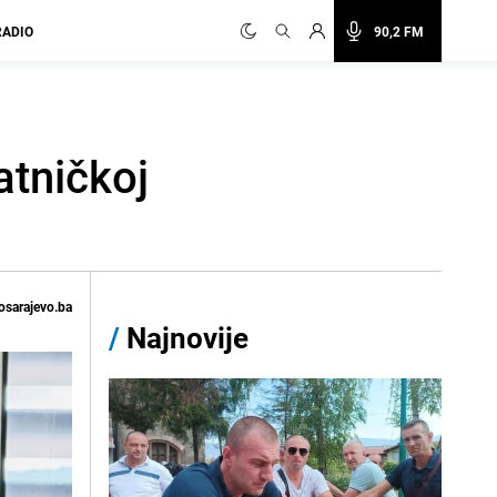
RADIO
90,2 FM
atničkoj
osarajevo.ba
/
Najnovije