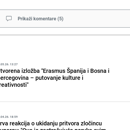
Prikaži komentare
(
5
)
.05.26. 13:27
tvorena izložba "Erasmus Španija i Bosna i
ercegovina – putovanje kulture i
reativnosti"
.04.26. 18:59
rva reakcija o ukidanju pritvora zločincu