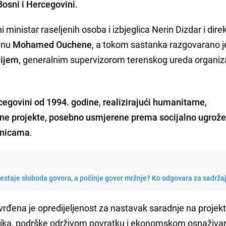
Bosni i Hercegovini.
inistar raseljenih osoba i izbjeglica Nerin Dizdar i dire
vinu
Mohamed
Ouchene
, a tokom sastanka razgovarano je
ijem
, generalnim supervizorom terenskog ureda organiza
rcegovini od 1994. godine
,
realizirajući humanitarne,
ojne projekte, posebno usmjerene prema socijalno ugrož
dnicama
.
restaje sloboda govora, a počinje govor mržnje? Ko odgovara za sadrža
ena je opredijeljenost za nastavak saradnje na projek
nika, podrške održivom povratku i ekonomskom osnaživa