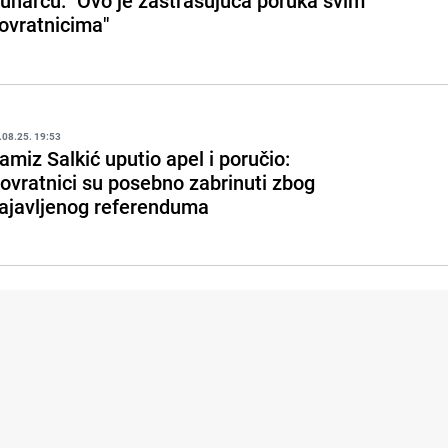
unarcu: "Ovo je zastrašujuća poruka svim
ovratnicima"
.08.25. 19:53
amiz Salkić uputio apel i poručio:
ovratnici su posebno zabrinuti zbog
ajavljenog referenduma