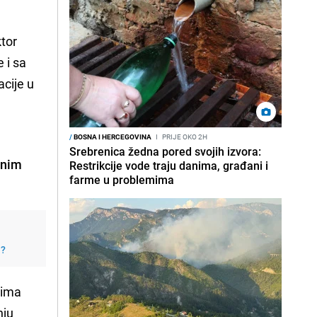
ktor
 i sa
cije u
/
BOSNA I HERCEGOVINA
I
PRIJE OKO 2H
Srebrenica žedna pored svojih izvora:
enim
Restrikcije vode traju danima, građani i
farme u problemima
j?
tima
nju