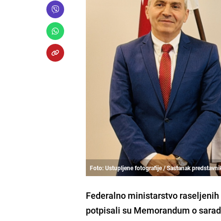
Foto: Ustupljene fotografije / Sastanak predstavni
Federalno ministarstvo raseljenih 
potpisali su Memorandum o saradnj