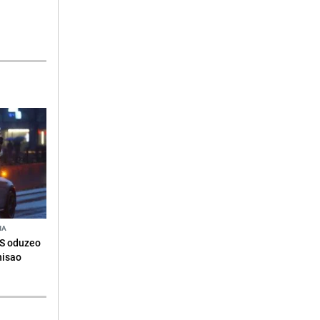
NA
RS oduzeo
nisao