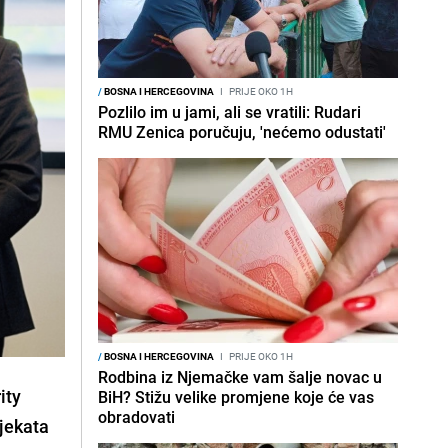
/
BOSNA I HERCEGOVINA
I
PRIJE OKO 1H
Pozlilo im u jami, ali se vratili: Rudari
RMU Zenica poručuju, 'nećemo odustati'
/
BOSNA I HERCEGOVINA
I
PRIJE OKO 1H
Rodbina iz Njemačke vam šalje novac u
ity
BiH? Stižu velike promjene koje će vas
obradovati
ojekata