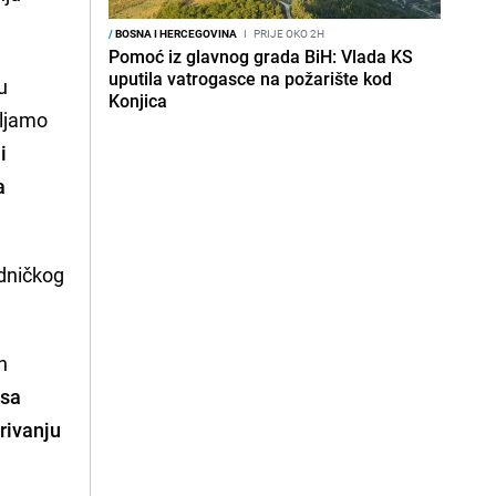
/
BOSNA I HERCEGOVINA
I
PRIJE OKO 2H
Pomoć iz glavnog grada BiH: Vlada KS
uputila vatrogasce na požarište kod
u
Konjica
vljamo
i
a
edničkog
h
 sa
rivanju