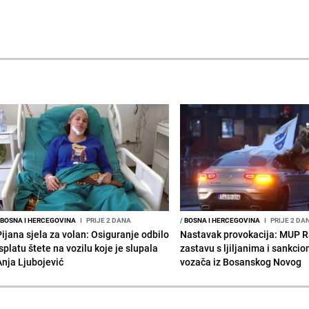
BOSNA I HERCEGOVINA
I
PRIJE 2 DANA
/
BOSNA I HERCEGOVINA
I
PRIJE 2 DA
Pijana sjela za volan: Osiguranje odbilo
Nastavak provokacija: MUP 
splatu štete na vozilu koje je slupala
zastavu s ljiljanima i sankcio
Anja Ljubojević
vozača iz Bosanskog Novog