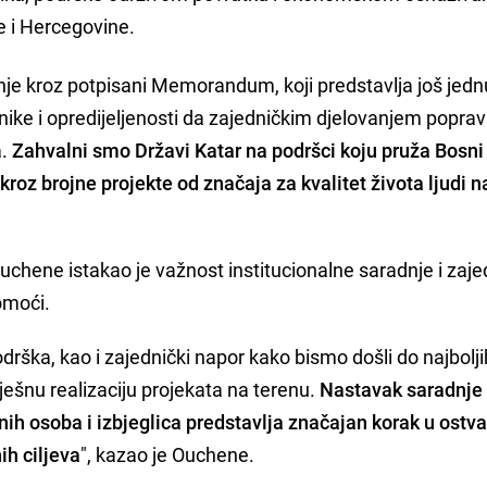
e i Hercegovine.
je kroz potpisani Memorandum, koji predstavlja još jedn
nike i opredijeljenosti da zajedničkim djelovanjem popra
a.
Zahvalni smo Državi Katar na podršci koju pruža Bosni 
roz brojne projekte od značaja za kvalitet života ljudi n
chene istakao je važnost institucionalne saradnje i zaj
pomoći.
drška, kao i zajednički napor kako bismo došli do najbolji
spješnu realizaciju projekata na terenu.
Nastavak saradnje
ih osoba i izbjeglica predstavlja značajan korak u ostva
ih ciljeva
", kazao je Ouchene.