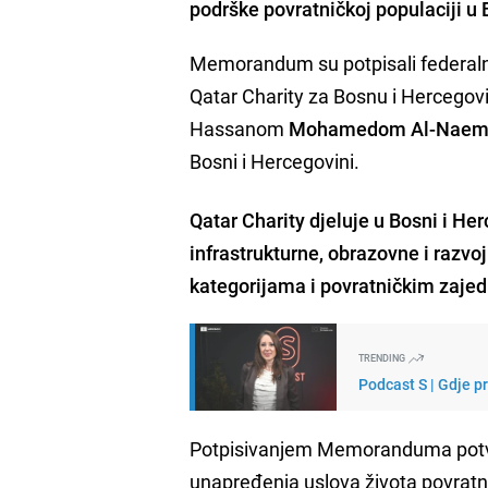
podrške povratničkoj populaciji u 
Memorandum su potpisali federalni m
Qatar Charity za Bosnu i Hercego
Hassanom
Mohamedom Al-Naem
Bosni i Hercegovini.
Qatar Charity djeluje u Bosni i He
infrastrukturne, obrazovne i razv
kategorijama i povratničkim zaje
TRENDING
Podcast S | Gdje p
Potpisivanjem Memoranduma potvrđ
unapređenja uslova života povrat