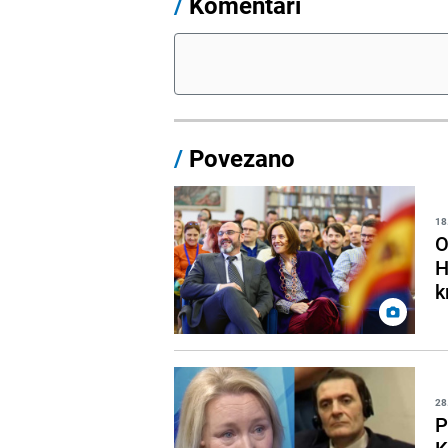
/
Komentari
/
Povezano
18
O
H
k
28
P