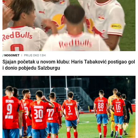
/
NOGOMET
I
PRIJE OKO 13H
Sjajan početak u novom klubu: Haris Tabaković postigao gol
i donio pobjedu Salzburgu