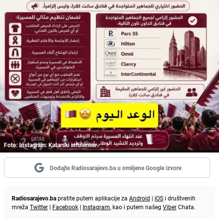
Foto: Instagram: Katarski infulenser
Dodajte Radiosarajevo.ba u omiljene Google izvore
Radiosarajevo.ba
pratite putem aplikacije za
Android
|
iOS
i društvenih
mreža
Twitter
|
Facebook
|
Instagram
, kao i putem našeg
Viber
Chata.