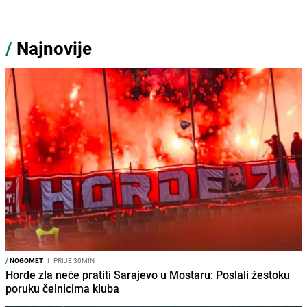
/
Najnovije
/
NOGOMET
I
PRIJE 30MIN
Horde zla neće pratiti Sarajevo u Mostaru: Poslali žestoku
poruku čelnicima kluba