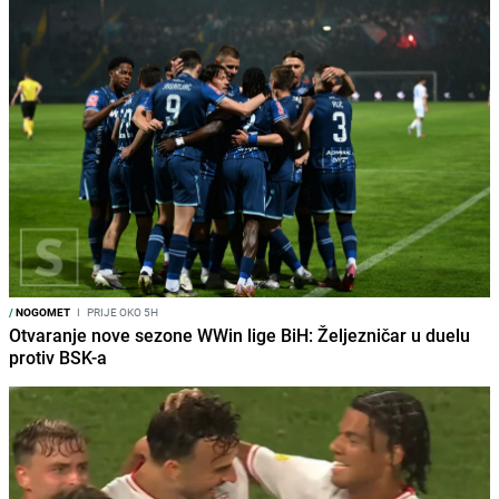
/
NOGOMET
I
PRIJE OKO 5H
Otvaranje nove sezone WWin lige BiH: Željezničar u duelu
protiv BSK-a