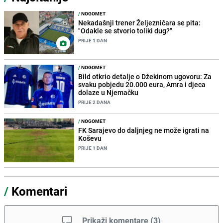
/
NOGOMET
Nekadašnji trener Željezničara se pita:
"Odakle se stvorio toliki dug?"
PRIJE 1 DAN
/
NOGOMET
Bild otkrio detalje o Džekinom ugovoru: Za
svaku pobjedu 20.000 eura, Amra i djeca
dolaze u Njemačku
PRIJE 2 DANA
/
NOGOMET
FK Sarajevo do daljnjeg ne može igrati na
Koševu
PRIJE 1 DAN
/
Komentari
Prikaži komentare
(
3
)