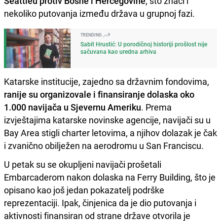
Seattleu protiv Bosne i Hercegovine
, što znači i
nekoliko putovanja između država u grupnoj fazi.
TRENDING
Sabit Hrustić: U porodičnoj historiji prošlost nije
sačuvana kao uredna arhiva
Katarske institucije, zajedno sa državnim fondovima,
ranije su organizovale i finansiranje dolaska oko
1.000 navijača u Sjevernu Ameriku
. Prema
izvještajima katarske novinske agencije, navijači su u
Bay Area stigli charter letovima, a njihov dolazak je čak
i zvanično obilježen na aerodromu u San Franciscu.
U petak su se okupljeni navijači prošetali
Embarcaderom nakon dolaska na Ferry Building, što je
opisano kao još jedan pokazatelj podrške
reprezentaciji. Ipak, činjenica da je dio putovanja i
aktivnosti finansiran od strane države otvorila je