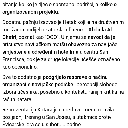
pitanje koliko je riječ o spontanoj podršci, a koliko
o
organizovanom projektu
.
Dodatnu pažnju izazvao je i letak koji je na društvenim
mrežama podijelio katarski influencer
Abdulla Al
Ghafri
, poznat kao "QQQ". U njemu se
navodi da je
prisustvo navijačkom maršu obavezno za navijače
smještene u određenim hotelima
u centru San
Francisca, dok je za druge lokacije učešće označeno
kao opcionalno.
Sve to dodatno je
podgrijalo rasprave o načinu
organizacije navijačke podrške
i percepciji slobode
izbora učesnika, posebno u kontekstu ranijih kritika na
račun Katara.
Reprezentacija Katara je u međuvremenu obavila
posljednji trening u San Joseu, a utakmica protiv
Švicarske igra se u subotu u podne.