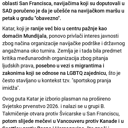
oblasti San Francisca, navijačima koji su doputovali u
SAD poručeno je da je učešće na navijačkom maršu u
petak u gradu "obavezno".
Katar, koji je
ranije već bio u centru pažnje kao
domaćin Mundijala
, ponovo privlači interes javnosti
zbog načina organizacije navijačke podrške i državnog
angažmana oko turnira. Zemlja je i tada bila predmet
kritika međunarodnih organizacija zbog pitanja
ljudskih prava,
posebno u vezi s migrantima i
zakonima koji se odnose na LGBTQ zajednicu
, što je
često stavljano u kontekst tzv. "sportskog pranja
imidža".
Ovog puta Katar je izborio plasman na prošireno
Svjetsko prvenstvo 2026. i nalazi se u grupi B.
Takmičenje otvara protiv Švicarske u San Franciscu,
potom slijede mečevi u Vancouveru protiv Kanade i u