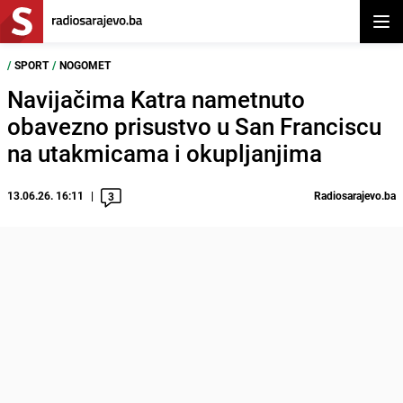
Otvor
/
SPORT
/
NOGOMET
Navijačima Katra nametnuto
obavezno prisustvo u San Franciscu
na utakmicama i okupljanjima
13.06.26. 16:11
Radiosarajevo.ba
3