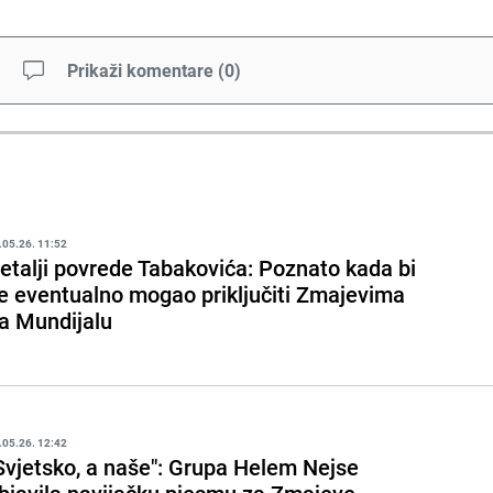
Prikaži komentare
(
0
)
.05.26. 11:52
etalji povrede Tabakovića: Poznato kada bi
e eventualno mogao priključiti Zmajevima
a Mundijalu
.05.26. 12:42
Svjetsko, a naše": Grupa Helem Nejse