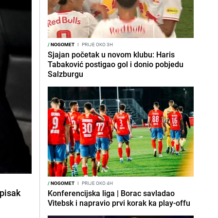
/
NOGOMET
I
PRIJE OKO 3H
Sjajan početak u novom klubu: Haris
Tabaković postigao gol i donio pobjedu
Salzburgu
/
NOGOMET
I
PRIJE OKO 4H
spisak
Konferencijska liga | Borac savladao
Vitebsk i napravio prvi korak ka play-offu