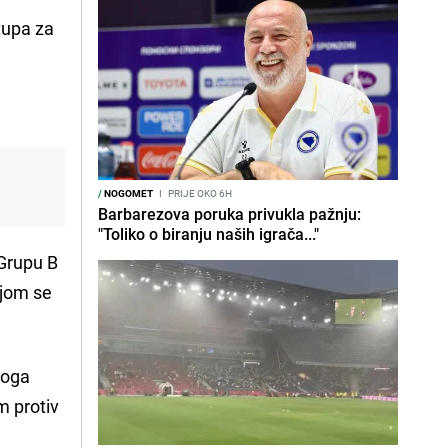
tupa za
/
NOGOMET
I
PRIJE OKO 6H
Barbarezova poruka privukla pažnju:
"Toliko o biranju naših igrača..."
 Grupu B
ojom se
toga
m protiv