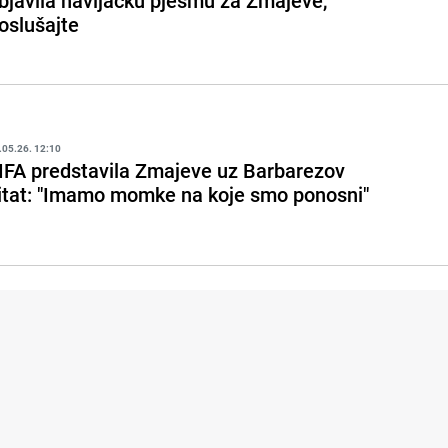
bjavila navijačku pjesmu za Zmajeve,
oslušajte
.05.26. 12:10
IFA predstavila Zmajeve uz Barbarezov
itat: "Imamo momke na koje smo ponosni"