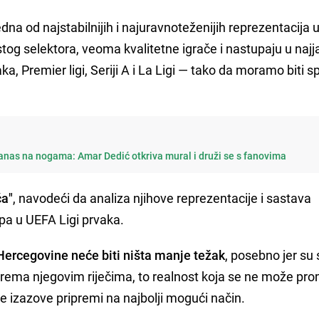
na od najstabilnijih i najuravnoteženijih reprezentacija 
stog selektora, veoma kvalitetne igrače i nastupaju u naj
ka, Premier ligi, Seriji A i La Ligi — tako da moramo biti 
anas na nogama: Amar Dedić otkriva mural i druži se s fanovima
ča"
, navodeći da analiza njihove reprezentacije i sastava
pa u UEFA Ligi prvaka.
 Hercegovine neće biti ništa manje težak
, posebno jer su 
e, prema njegovim riječima, to realnost koja se ne može prom
sve izazove pripremi na najbolji mogući način.