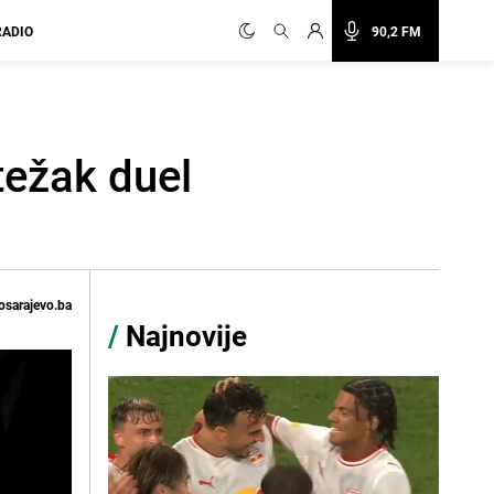
RADIO
90,2 FM
težak duel
osarajevo.ba
/
Najnovije