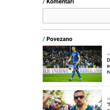
/
Komentari
/
Povezano
19
D
s
n
18
"