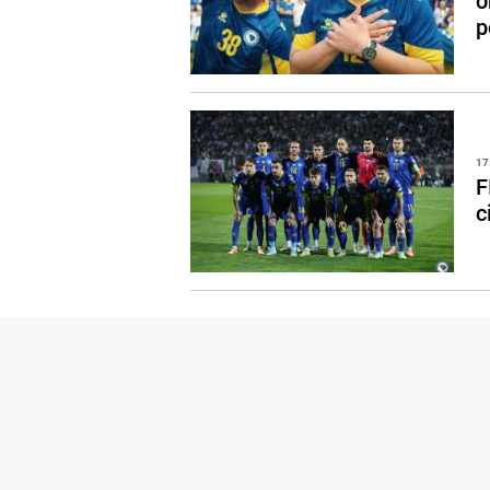
o
p
17
F
c