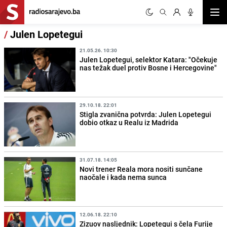
Otvor
/
Julen Lopetegui
21.05.26. 10:30
Julen Lopetegui, selektor Katara: "Očekuje
nas težak duel protiv Bosne i Hercegovine"
29.10.18. 22:01
Stigla zvanična potvrda: Julen Lopetegui
dobio otkaz u Realu iz Madrida
31.07.18. 14:05
Novi trener Reala mora nositi sunčane
naočale i kada nema sunca
12.06.18. 22:10
Zizuov nasljednik: Lopetegui s čela Furije