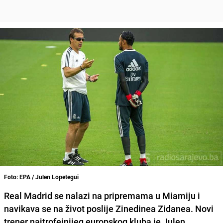
Foto: EPA / Julen Lopetegui
Real Madrid
se nalazi na pripremama u Miamiju i
navikava se na život poslije
Zinedinea Zidanea
. Novi
trener najtrofejnijeg europskog kluba je
Julen