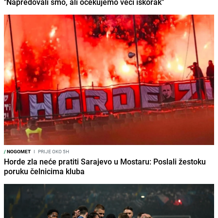
"Napredovali smo, ali očekujemo veći iskorak"
/
NOGOMET
I
PRIJE OKO 5H
Horde zla neće pratiti Sarajevo u Mostaru: Poslali žestoku
poruku čelnicima kluba