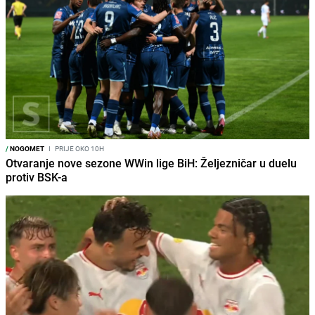
/
NOGOMET
I
PRIJE OKO 10H
Otvaranje nove sezone WWin lige BiH: Željezničar u duelu
protiv BSK-a