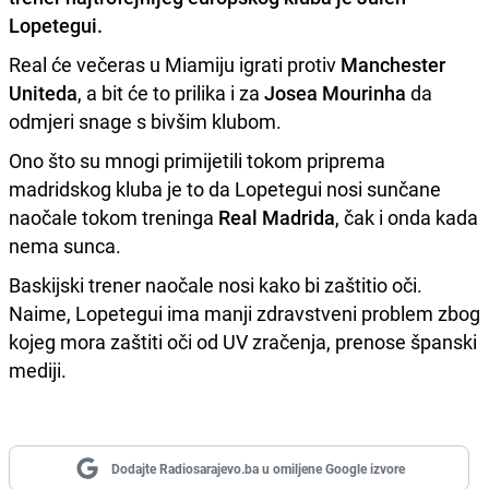
Lopetegui.
Real će večeras u Miamiju igrati protiv
Manchester
Uniteda
, a bit će to prilika i za
Josea Mourinha
da
odmjeri snage s bivšim klubom.
Ono što su mnogi primijetili tokom priprema
madridskog kluba je to da Lopetegui nosi sunčane
naočale tokom treninga
Real Madrida
, čak i onda kada
nema sunca.
Baskijski trener naočale nosi kako bi zaštitio oči.
Naime, Lopetegui ima manji zdravstveni problem zbog
kojeg mora zaštiti oči od UV zračenja, prenose španski
mediji.
Dodajte Radiosarajevo.ba u omiljene Google izvore