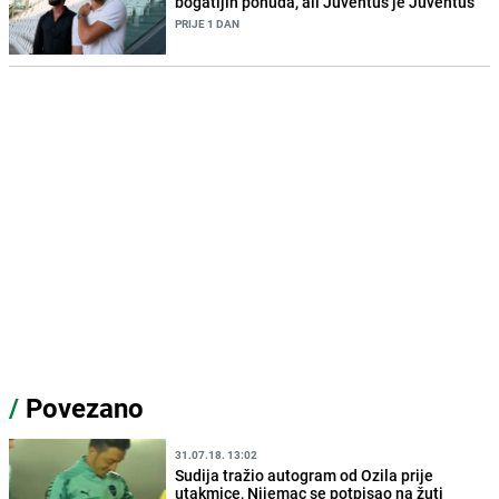
bogatijih ponuda, ali Juventus je Juventus"
PRIJE 1 DAN
/
Povezano
31.07.18. 13:02
Sudija tražio autogram od Ozila prije
utakmice, Nijemac se potpisao na žuti