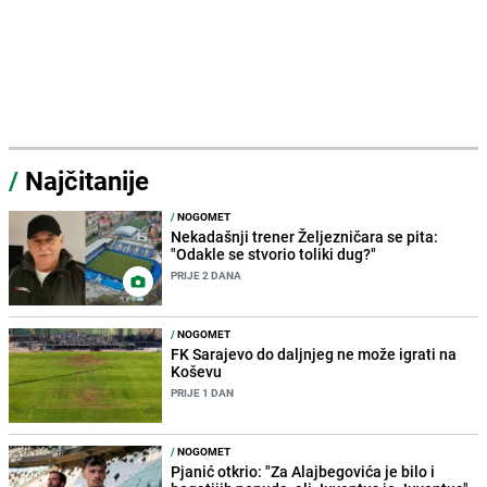
/
Najčitanije
/
NOGOMET
Nekadašnji trener Željezničara se pita:
"Odakle se stvorio toliki dug?"
PRIJE 2 DANA
/
NOGOMET
FK Sarajevo do daljnjeg ne može igrati na
Koševu
PRIJE 1 DAN
/
NOGOMET
Pjanić otkrio: "Za Alajbegovića je bilo i