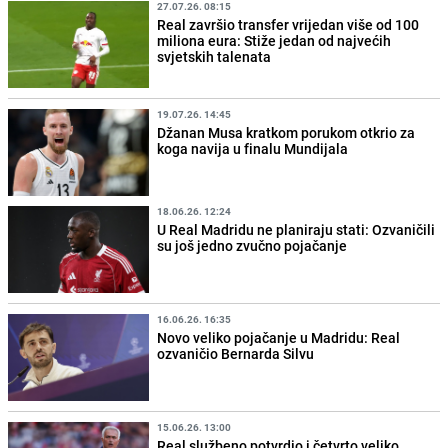
27.07.26. 08:15
Real završio transfer vrijedan više od 100
miliona eura: Stiže jedan od najvećih
svjetskih talenata
19.07.26. 14:45
Džanan Musa kratkom porukom otkrio za
koga navija u finalu Mundijala
18.06.26. 12:24
U Real Madridu ne planiraju stati: Ozvaničili
su još jedno zvučno pojačanje
16.06.26. 16:35
Novo veliko pojačanje u Madridu: Real
ozvaničio Bernarda Silvu
15.06.26. 13:00
Real službeno potvrdio i četvrto veliko