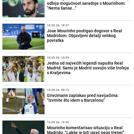
odbija mogućnost saradnje s Mourinhom:
"Nema šanse..."
18.05.26. 18:37
Jose Mourinho postigao dogovor s Real
Madridom: Objavljeni detalji velikog
povratka
18.05.26. 15:59
Jedna od najvećih legendi napušta Real
Madrid: Samo je Modrić osvojio više trofeja
s Kraljevima
18.05.26. 08:13
Griezmann zaplakao pred navijačima:
"Izvinite što idem u Barcelonu"
16.05.26. 16:55
Mourinho komentarisao situaciju u Real
Madridu: "Lakše je biti igrač nego trener"