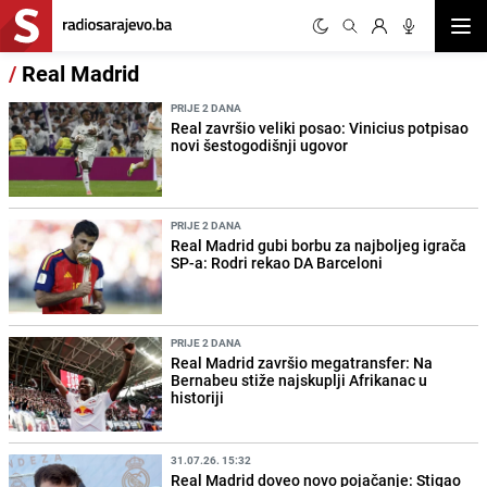
Otvor
/
Real Madrid
PRIJE 2 DANA
Real završio veliki posao: Vinicius potpisao
novi šestogodišnji ugovor
PRIJE 2 DANA
Real Madrid gubi borbu za najboljeg igrača
SP-a: Rodri rekao DA Barceloni
PRIJE 2 DANA
Real Madrid završio megatransfer: Na
Bernabeu stiže najskuplji Afrikanac u
historiji
31.07.26. 15:32
Real Madrid doveo novo pojačanje: Stigao