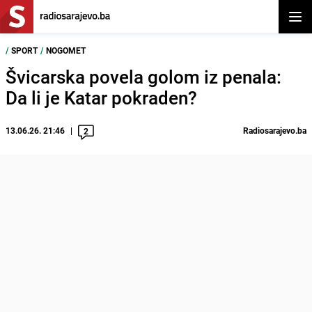
Otvor
/
SPORT
/
NOGOMET
Švicarska povela golom iz penala:
Da li je Katar pokraden?
13.06.26. 21:46
Radiosarajevo.ba
2