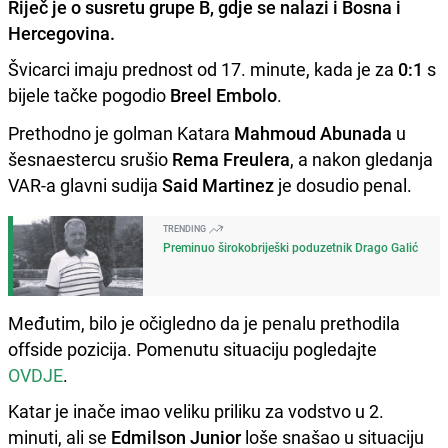
Riječ je o susretu grupe B, gdje se nalazi i Bosna i
Hercegovina.
Švicarci imaju prednost od 17. minute, kada je za
0:1
s
bijele tačke pogodio
Breel Embolo
.
Prethodno je golman Katara
Mahmoud Abunada
u
šesnaestercu srušio
Rema Freulera
, a nakon gledanja
VAR-a glavni sudija
Said Martinez
je dosudio penal.
TRENDING
Preminuo širokobriješki poduzetnik Drago Galić
Međutim, bilo je očigledno da je penalu prethodila
offside pozicija. Pomenutu situaciju pogledajte
OVDJE
.
Katar je inače imao veliku priliku za vodstvo u 2.
minuti, ali se
Edmilson Junior
loše snašao u situaciju