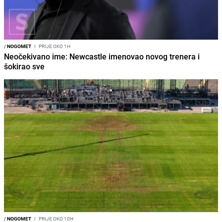
/
NOGOMET
I
PRIJE OKO 1H
Neočekivano ime: Newcastle imenovao novog trenera i
šokirao sve
/
NOGOMET
I
PRIJE OKO 10H