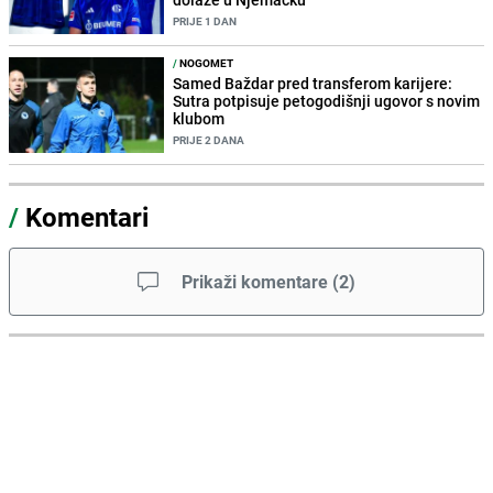
PRIJE 1 DAN
/
NOGOMET
Samed Baždar pred transferom karijere:
Sutra potpisuje petogodišnji ugovor s novim
klubom
PRIJE 2 DANA
/
Komentari
Prikaži komentare
(
2
)