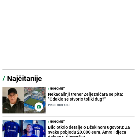
/
Najčitanije
/
NOGOMET
Nekadašnji trener Željezničara se pita:
"Odakle se stvorio toliki dug?"
PRIJE OKO 15H
/
NOGOMET
Bild otkrio detalje o Džekinom ugovoru: Za
svaku pobjedu 20.000 eura, Amra i djeca
dolaze u Njemačku