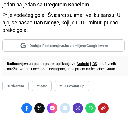
jedan na jedan sa
Gregorom Kobelom
.
Prije vodećeg gola i Švicarci su imali veliku šansu. U
njoj se našao
Dan Ndoye
, koji je u 10. minuti pucao
preko gola.
Dodajte Radiosarajevo.ba u omiljene Google izvore
Radiosarajevo.ba
pratite putem aplikacije za
Android
|
iOS
i društvenih
mreža
Twitter
|
Facebook
|
Instagram
, kao i putem našeg
Viber
Chata.
#Švicarska
#Katar
#FIFAWorldCup