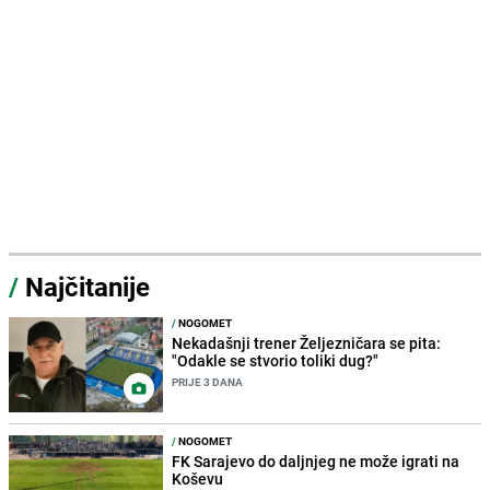
/
Najčitanije
/
NOGOMET
Nekadašnji trener Željezničara se pita:
"Odakle se stvorio toliki dug?"
PRIJE 3 DANA
/
NOGOMET
FK Sarajevo do daljnjeg ne može igrati na
Koševu