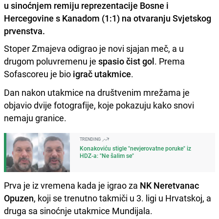
u sinoćnjem remiju reprezentacije Bosne i
Hercegovine s Kanadom (1:1) na otvaranju Svjetskog
prvenstva.
Stoper Zmajeva odigrao je novi sjajan meč, a u
drugom poluvremenu je
spasio čist gol
. Prema
Sofascoreu je bio
igrač utakmice
.
Dan nakon utakmice na društvenim mrežama je
objavio dvije fotografije, koje pokazuju kako snovi
nemaju granice.
TRENDING
Konakoviću stigle "nevjerovatne poruke" iz
HDZ-a: "Ne šalim se"
Prva je iz vremena kada je igrao za
NK Neretvanac
Opuzen
, koji se trenutno takmiči u 3. ligi u Hrvatskoj, a
druga sa sinoćnje utakmice Mundijala.