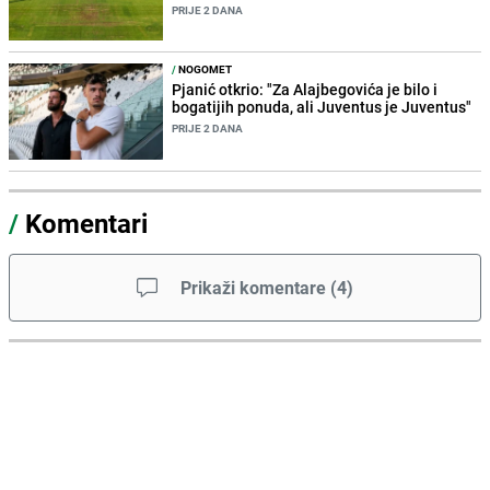
PRIJE 2 DANA
/
NOGOMET
Pjanić otkrio: "Za Alajbegovića je bilo i
bogatijih ponuda, ali Juventus je Juventus"
PRIJE 2 DANA
/
Komentari
Prikaži komentare
(
4
)