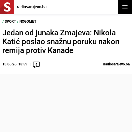
Otvor
/
SPORT
/
NOGOMET
Jedan od junaka Zmajeva: Nikola
Katić poslao snažnu poruku nakon
remija protiv Kanade
13.06.26. 18:59
Radiosarajevo.ba
4