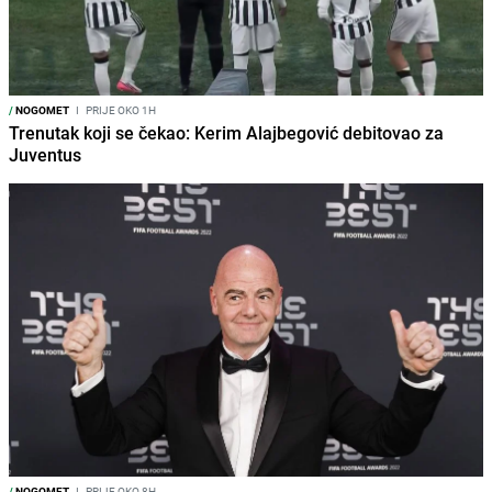
/
NOGOMET
I
PRIJE OKO 1H
Trenutak koji se čekao: Kerim Alajbegović debitovao za
Juventus
/
NOGOMET
I
PRIJE OKO 8H