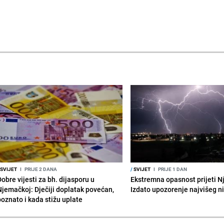
SVIJET
I
PRIJE 2 DANA
/
SVIJET
I
PRIJE 1 DAN
obre vijesti za bh. dijasporu u
Ekstremna opasnost prijeti N
Njemačkoj: Dječiji doplatak povećan,
Izdato upozorenje najvišeg n
poznato i kada stižu uplate