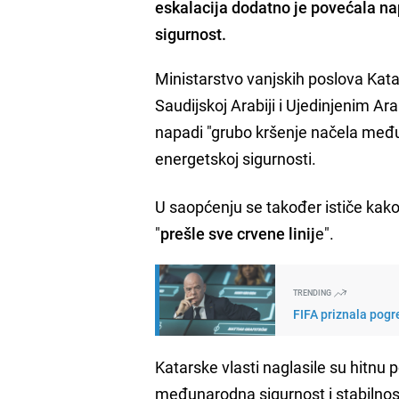
eskalacija dodatno je povećala
na
sigurnost.
Ministarstvo vanjskih poslova Kata
Saudijskoj Arabiji i Ujedinjenim A
napadi "grubo kršenje načela među
energetskoj sigurnosti.
U saopćenju se također ističe kak
"
prešle sve crvene linij
e".
TRENDING
FIFA priznala pogre
Katarske vlasti naglasile su hitnu 
međunarodna sigurnost i stabilnos