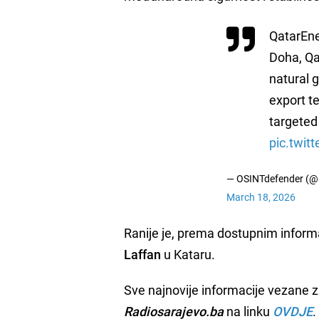
QatarEner
Doha, Qat
natural g
export t
targeted 
pic.twi
— OSINTdefender (@
March 18, 2026
Ranije je, prema dostupnim informa
Laffan
u Kataru.
Sve najnovije informacije vezane z
Radiosarajevo.ba
na linku
OVDJE
.