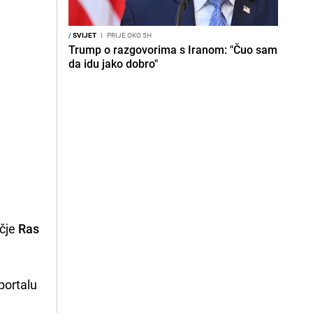
/
SVIJET
I
PRIJE OKO 5H
Trump o razgovorima s Iranom: "Čuo sam
da idu jako dobro"
učje
Ras
portalu