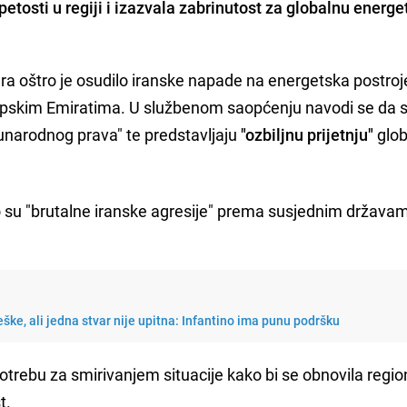
petosti u regiji
i izazvala zabrinutost za globalnu energe
ra oštro je osudilo iranske napade na energetska postroj
rapskim Emiratima. U službenom saopćenju navodi se da s
narodnog prava" te predstavljaju
"ozbiljnu prijetnju"
glob
o su "brutalne iranske agresije" prema susjednim država
ške, ali jedna stvar nije upitna: Infantino ima punu podršku
potrebu za smirivanjem situacije kako bi se obnovila regio
t.