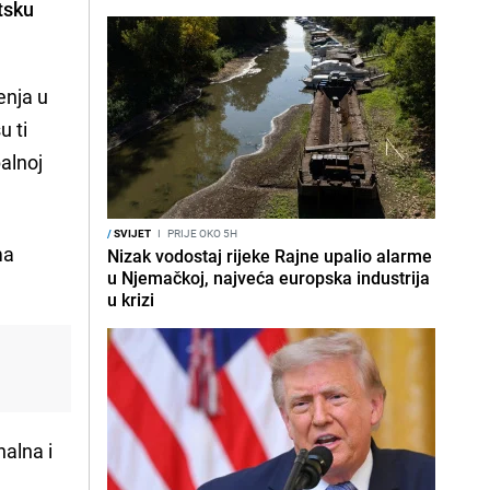
tsku
enja u
u ti
alnoj
/
SVIJET
I
PRIJE OKO 5H
ma
Nizak vodostaj rijeke Rajne upalio alarme
u Njemačkoj, najveća europska industrija
u krizi
nalna i