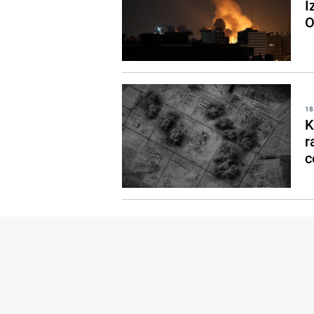
I
O
18
K
r
c