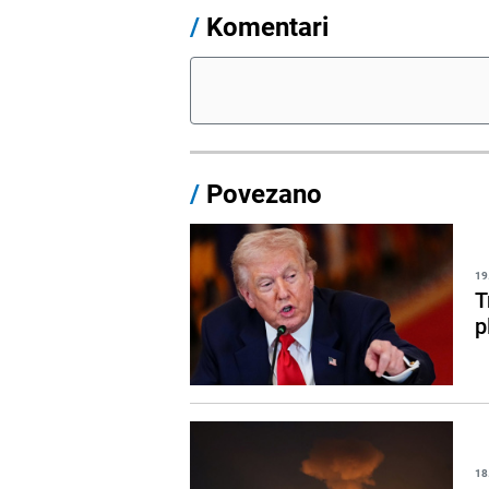
/
Komentari
/
Povezano
19
T
p
18