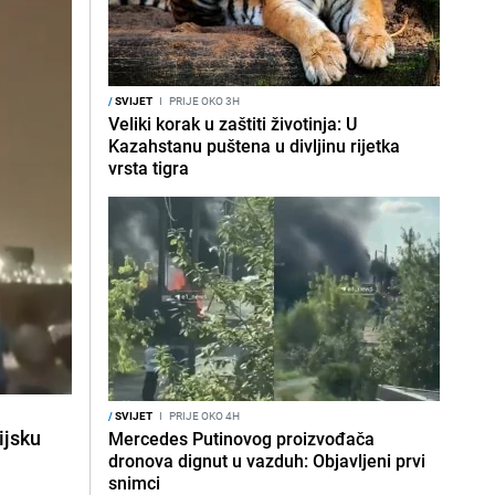
/
SVIJET
I
PRIJE OKO 3H
Veliki korak u zaštiti životinja: U
Kazahstanu puštena u divljinu rijetka
vrsta tigra
/
SVIJET
I
PRIJE OKO 4H
ijsku
Mercedes Putinovog proizvođača
dronova dignut u vazduh: Objavljeni prvi
snimci