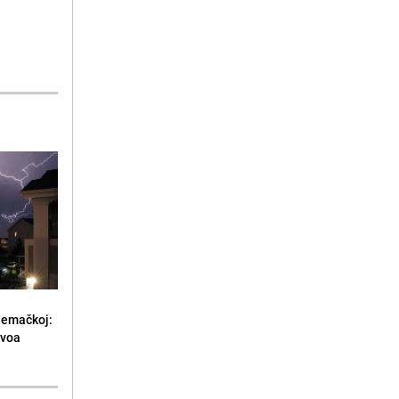
jemačkoj:
ivoa