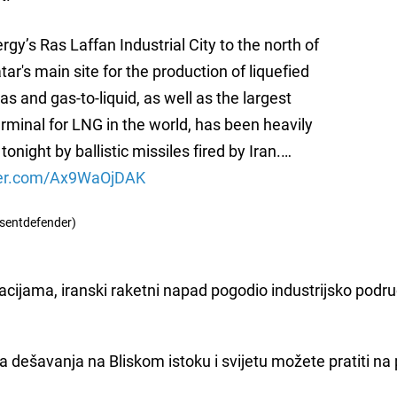
gy’s Ras Laffan Industrial City to the north of
ar's main site for the production of liquefied
as and gas-to-liquid, as well as the largest
erminal for LNG in the world, has been heavily
tonight by ballistic missiles fired by Iran.…
tter.com/Ax9WaOjDAK
sentdefender)
cijama, iranski raketni napad pogodio industrijsko podr
a dešavanja na Bliskom istoku i svijetu možete pratiti na 