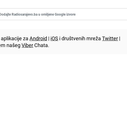
Dodajte Radiosarajevo.ba u omiljene Google izvore
aplikacije za
Android
|
iOS
i društvenih mreža
Twitter
|
utem našeg
Viber
Chata.