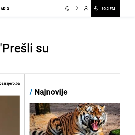
RADIO
90,2 FM
"Prešli su
osarajevo.ba
/
Najnovije