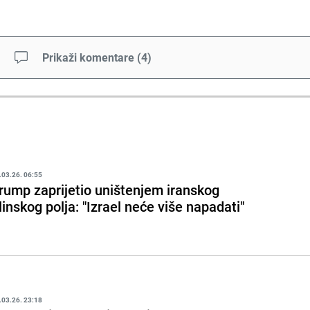
Prikaži komentare
(
4
)
.03.26. 06:55
rump zaprijetio uništenjem iranskog
linskog polja: "Izrael neće više napadati"
.03.26. 23:18