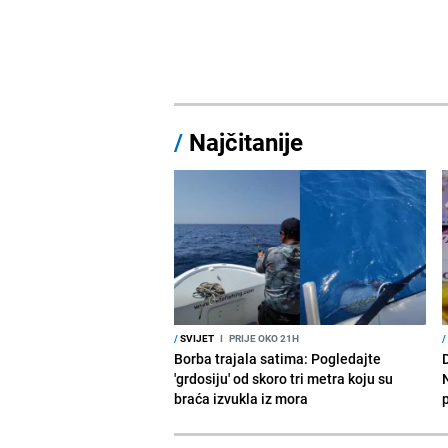
/
Najčitanije
/
SVIJET
I
PRIJE OKO 21H
/
Borba trajala satima: Pogledajte
D
'grdosiju' od skoro tri metra koju su
braća izvukla iz mora