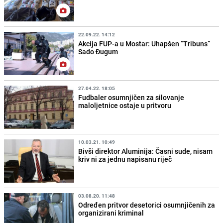
22.09.22. 14:12
Akcija FUP-a u Mostar: Uhapšen “Tribuns”
Sado Đugum
27.04.22. 18:05
Fudbaler osumnjičen za silovanje
maloljetnice ostaje u pritvoru
10.03.21. 10:49
Bivši direktor Aluminija: Časni sude, nisam
kriv ni za jednu napisanu riječ
03.08.20. 11:48
Određen pritvor desetorici osumnjičenih za
organizirani kriminal