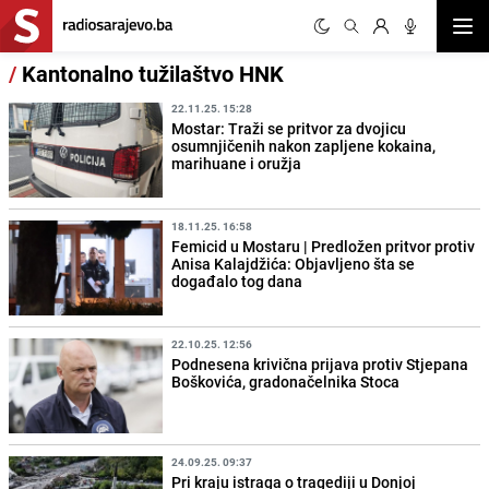
Otvor
/
Kantonalno tužilaštvo HNK
22.11.25. 15:28
Mostar: Traži se pritvor za dvojicu
osumnjičenih nakon zapljene kokaina,
marihuane i oružja
18.11.25. 16:58
Femicid u Mostaru | Predložen pritvor protiv
Anisa Kalajdžića: Objavljeno šta se
događalo tog dana
22.10.25. 12:56
Podnesena krivična prijava protiv Stjepana
Boškovića, gradonačelnika Stoca
24.09.25. 09:37
Pri kraju istraga o tragediji u Donjoj