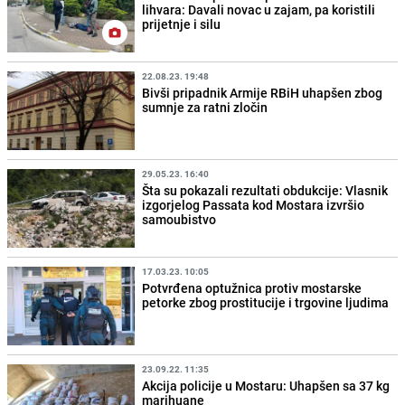
lihvara: Davali novac u zajam, pa koristili
prijetnje i silu
22.08.23. 19:48
Bivši pripadnik Armije RBiH uhapšen zbog
sumnje za ratni zločin
29.05.23. 16:40
Šta su pokazali rezultati obdukcije: Vlasnik
izgorjelog Passata kod Mostara izvršio
samoubistvo
17.03.23. 10:05
Potvrđena optužnica protiv mostarske
petorke zbog prostitucije i trgovine ljudima
23.09.22. 11:35
Akcija policije u Mostaru: Uhapšen sa 37 kg
marihuane