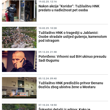
19.02.25. 12:16
Nakon akcije "Koridor": Tužilaštvu HNK
predato u nadležnost pet osoba
10.02.25. 10:28
Tužilaštvo HNK o tragediji u Jablanici:
Osobe stradale uslijed gušenja, kamenolom
pod istragom
09.12.24. 21:48
Potvrđeno: Vrhovni sud BiH ukinuo presudu
Sadi Đugumu
05.12.24. 09:40
Tužilaštvo HNK predložilo pritvor Đenanu
Đozliću zbog ubistva žene u Mostaru
07.10.24. 18:50
Šokantni detalji iz arhiva: Kako je