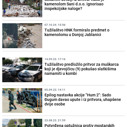
kamenolom Sani d.o.o. ignorisao
inspekcijske naloge?
07.10.24. 15:56
Tužilaštvo HNK formiralo predmet o
kamenolomu u Donjoj Jablanici
14.09.23. 17:16
Tužilaštvo predložilo pritvor za muškarca
koji je djevojčicu (9) pokušao slatkišima
namamiti u kombi
05.09.23. 14:11
Epilog nastavka akcije "Hum 2": Sado
Đugum davao upute i iz pritvora, uhapšene
dvije osobe
23.08.23. 21:59
Potvrđena optužnica protiv mostarskih