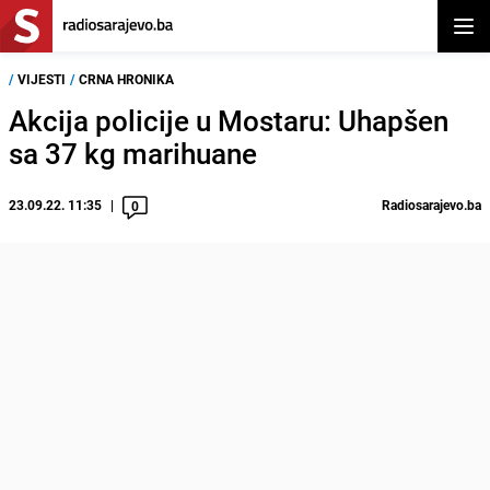
Otvor
/
VIJESTI
/
CRNA HRONIKA
Akcija policije u Mostaru: Uhapšen
sa 37 kg marihuane
23.09.22. 11:35
Radiosarajevo.ba
0