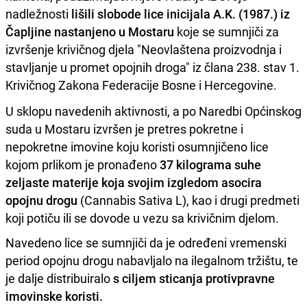
nadležnosti
lišili slobode lice inicijala A.K. (1987.) iz
Čapljine nastanjeno u Mostaru
koje se sumnjiči za
izvršenje krivičnog djela "Neovlaštena proizvodnja i
stavljanje u promet opojnih droga" iz člana 238. stav 1.
Krivičnog Zakona Federacije Bosne i Hercegovine.
U sklopu navedenih aktivnosti, a po Naredbi Općinskog
suda u Mostaru izvršen je pretres pokretne i
nepokretne imovine koju koristi osumnjičeno lice
kojom prlikom je pronađeno
37 kilograma suhe
zeljaste materije koja svojim izgledom asocira
opojnu drogu
(Cannabis Sativa L), kao i drugi predmeti
koji potiču ili se dovode u vezu sa krivičnim djelom.
Navedeno lice se sumnjiči da je određeni vremenski
period opojnu drogu nabavljalo na ilegalnom tržištu, te
je dalje distribuiralo
s ciljem sticanja protivpravne
imovinske koristi.