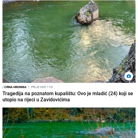
/
CRNA HRONIKA
I
PRIJE OKO 11H
Tragedija na poznatom kupalištu: Ovo je mladić (24) koji se
utopio na rijeci u Zavidovićima