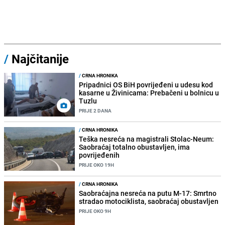
/
Najčitanije
/
CRNA HRONIKA
Pripadnici OS BiH povrijeđeni u udesu kod
kasarne u Živinicama: Prebačeni u bolnicu u
Tuzlu
PRIJE 2 DANA
/
CRNA HRONIKA
Teška nesreća na magistrali Stolac-Neum:
Saobraćaj totalno obustavljen, ima
povrijeđenih
PRIJE OKO 19H
/
CRNA HRONIKA
Saobraćajna nesreća na putu M-17: Smrtno
stradao motociklista, saobraćaj obustavljen
PRIJE OKO 9H