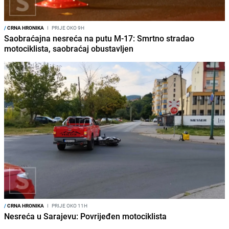
/
CRNA HRONIKA
I
PRIJE OKO 9H
Saobraćajna nesreća na putu M-17: Smrtno stradao
motociklista, saobraćaj obustavljen
/
CRNA HRONIKA
I
PRIJE OKO 11H
Nesreća u Sarajevu: Povrijeđen motociklista