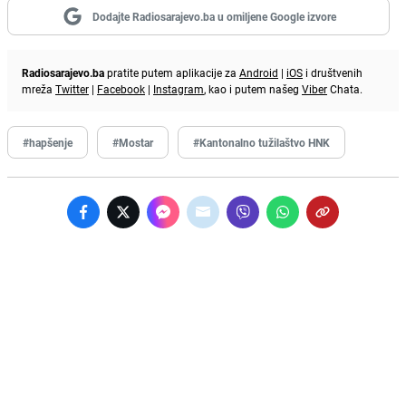
Dodajte Radiosarajevo.ba u omiljene Google izvore
Radiosarajevo.ba
pratite putem aplikacije za
Android
|
iOS
i društvenih
mreža
Twitter
|
Facebook
|
Instagram
, kao i putem našeg
Viber
Chata.
#hapšenje
#Mostar
#Kantonalno tužilaštvo HNK