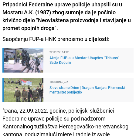
Pripadnici Federalne uprave policije uhapsili su u
Mostaru A.K. (1987) zbog sumnje da je počinio
krivično djelo "Neovlaštena proizvodnja i stavljanje u
promet opojnih droga".
Saopćenju FUP-a HNK prenosimo
u cijelosti:
22.09.22. 14:12
Akcija FUP-a u Mostar: Uhapšen “Tribuns”
Sado Đugum
TRENDING
S ove strane Drine | Dragan Banjac: Plemenski
mentalitet pobijedio
"Dana, 22.09.2022. godine, policijski službenici
Federalne uprave policije su pod nadzorom
Kantonalnog tužilaštva Hercegovačko-neretvanskog
kantona, poduzimajući mjere i radnje iz svoje