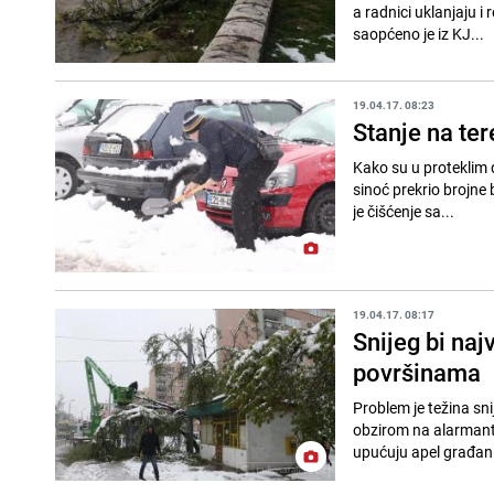
a radnici uklanjaju i
saopćeno je iz KJ...
19.04.17. 08:23
Stanje na ter
Kako su u proteklim 
sinoć prekrio brojne 
je čišćenje sa...
19.04.17. 08:17
Snijeg bi naj
površinama
Problem je težina snij
obzirom na alarmantno
upućuju apel građani