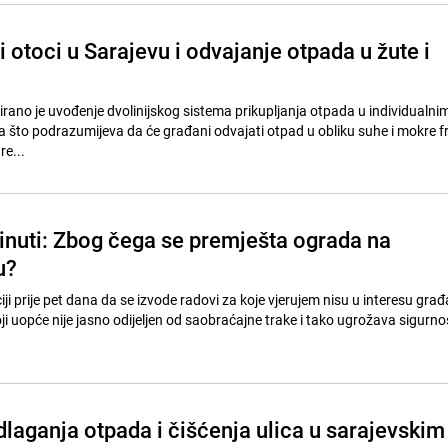
 otoci u Sarajevu i odvajanje otpada u žute i
rano je uvođenje dvolinijskog sistema prikupljanja otpada u individualni
što podrazumijeva da će građani odvajati otpad u obliku suhe i mokre fr
re...
inuti: Zbog čega se premješta ograda na
u?
iji prije pet dana da se izvode radovi za koje vjerujem nisu u interesu gra
ji uopće nije jasno odijeljen od saobraćajne trake i tako ugrožava sigurno
dlaganja otpada i čišćenja ulica u sarajevskim