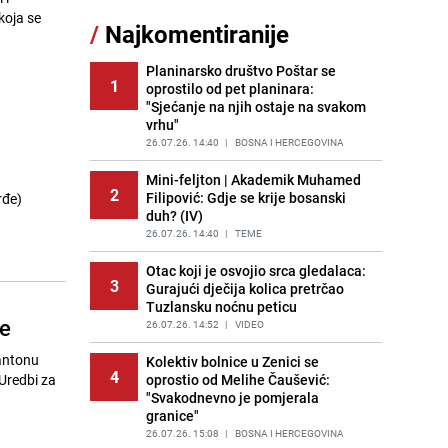
koja se
/
Najkomentiranije
Lažne novčanice preplavljuju
11
tržište: Ove eure najčešće
pokušavaju podvaliti
Planinarsko društvo Poštar se
1
oprostilo od pet planinara:
PRIJE OKO 23H
|
SVIJET
"Sjećanje na njih ostaje na svakom
vrhu"
Recept za brze uštipke: Ne upijaju
12
ulje i gotovi su za 30 minuta
26.07.26. 14:40
|
BOSNA I HERCEGOVINA
PRIJE 1 DAN
|
RECEPTI
Mini-feljton | Akademik Muhamed
2
Filipović: Gdje se krije bosanski
rđe)
Imate tikvice i piletinu? Napravite
13
duh? (IV)
ovaj brzi ručak iz jedne tave
a
26.07.26. 14:40
|
TEME
PRIJE 1 DAN
|
RECEPTI
Otac koji je osvojio srca gledalaca:
Jedan od najvećih gradova nije na
3
14
Gurajući dječija kolica pretrčao
listi: Ovo su lokacije prvih Lidl
Tuzlansku noćnu peticu
prodavnica u BiH
če
26.07.26. 14:52
|
VIDEO
PRIJE 1 DAN
|
BOSNA I HERCEGOVINA
Kantonu
Kolektiv bolnice u Zenici se
Užas u bh. susjedstvu, mladići
4
15
 Uredbi za
oprostio od Melihe Čaušević:
bludničili nad maloljetnicom i sve
"Svakodnevno je pomjerala
snimali: "Stari te gleda u lajvu"
granice"
PRIJE 2 DANA
|
REGIJA
26.07.26. 15:08
|
BOSNA I HERCEGOVINA