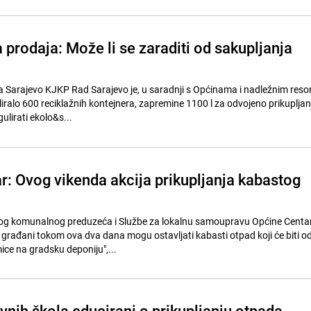
a prodaja: Može li se zaraditi od sakupljanja
 Sarajevo KJKP Rad Sarajevo je, u saradnji s Općinama i nadležnim reso
liralo 600 reciklažnih kontejnera, zapremine 1100 l za odvojeno prikuplja
lirati ekolo&s...
r: Ovog vikenda akcija prikupljanja kabastog
og komunalnog preduzeća i Službe za lokalnu samoupravu Općine Centa
a građani tokom ova dva dana mogu ostavljati kabasti otpad koji će biti 
ce na gradsku deponiju",...
vnih škola educirani o prikupljanju otpada