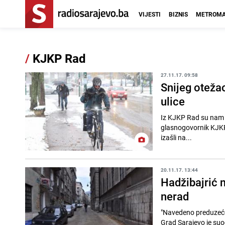
VIJESTI
BIZNIS
METROMA
/
KJKP Rad
27.11.17. 09:58
Snijeg oteža
ulice
Iz KJKP Rad su nam k
glasnogovornik KJKP
izašli na...
20.11.17. 13:44
Hadžibajrić 
nerad
"Navedeno preduzeće 
Grad Sarajevo je suo