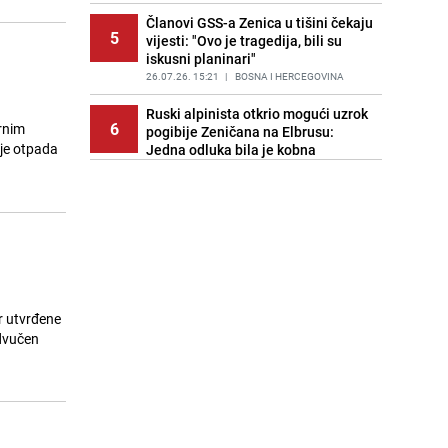
Članovi GSS-a Zenica u tišini čekaju
5
vijesti: "Ovo je tragedija, bili su
iskusni planinari"
26.07.26. 15:21
|
BOSNA I HERCEGOVINA
Ruski alpinista otkrio mogući uzrok
6
rnim
pogibije Zeničana na Elbrusu:
nje otpada
Jedna odluka bila je kobna
26.07.26. 15:31
|
SVIJET
Bećirović izrazio saučešće
7
porodicama stradalih planinara:
"Bolni trenuci, BiH dijeli tugu"
26.07.26. 15:36
|
BOSNA I HERCEGOVINA
Saučešće FK Velež nakon tragedije
8
na Elbrusu: "Neka uspomena na
r utvrđene
stradale ostane trajno sačuvana"
odvučen
26.07.26. 15:39
|
NOGOMET
U znak poštovanja prema stradalim
9
planinarima: Otkazani koncerti u
Zenici i Kaknju
26.07.26. 15:47
|
BOSNA I HERCEGOVINA