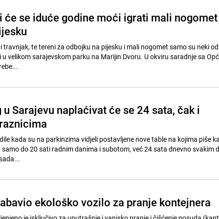
 će se iduće godine moći igrati mali nogomet 
ijesku
e i travnjak, te tereni za odbojku na pijesku i mali nogomet samo su neki o
jeni u velikom sarajevskom parku na Marijin Dvoru. U okviru saradnje sa Op
rebe...
 u Sarajevu naplaćivat će se 24 sata, čak i
praznicima
adile kada su na parkinzima vidjeli postavljene nove table na kojima piše k
ća samo do 20 sati radnim danima i subotom, već 24 sata dnevno svakim
sada...
abavio ekološko vozilo za pranje kontejnera
enjeno je isključivo za unutrašnje i vanjsko pranje i čišćenje posuda (kanti