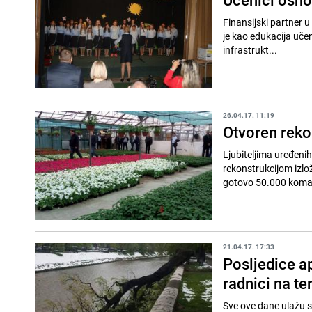
Finansijski partner 
je kao edukacija uče
infrastrukt...
26.04.17. 11:19
Otvoren rekon
Ljubiteljima uređenih
rekonstrukcijom izlo
gotovo 50.000 komad
21.04.17. 17:33
Posljedice ap
radnici na te
Sve ove dane ulažu s