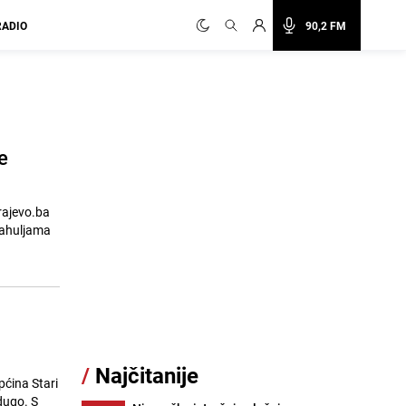
RADIO
90,2 FM
e
rajevo.ba
pahuljama
/
Najčitanije
pćina Stari
dugo. S