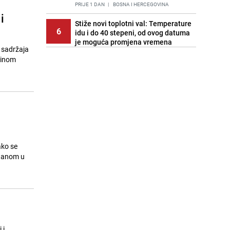
PRIJE 1 DAN
|
BOSNA I HERCEGOVINA
i
Stiže novi toplotni val: Temperature
6
idu i do 40 stepeni, od ovog datuma
je moguća promjena vremena
d sadržaja
PRIJE OKO 21H
|
BOSNA I HERCEGOVINA
ćinom
Cijela regija čeka njegovu
7
progonozu: Poznati meteorolog
najavljuje veću promjenu vremena
PRIJE 1 DAN
|
REGIJA
Stručnjaci upozoravaju: Izrael ulaže
8
milione kako bi utjecao na
odgovore ChatGPT-a o Gazi
PRIJE 2 DANA
|
SVIJET
ako se
 danom u
Kako očistiti staklo od tuš-kabina:
9
Jednostavni savjeti za očuvanje
sjaja
PRIJE 2 DANA
|
ŽIVOT I STIL
Pratite uživo | Nevrijeme zahvatilo
10
Split, kiša ide prema BiH
 i
PRIJE OKO 20H
|
REGIJA