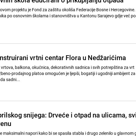
u ovom projektu je Fond za zaštitu okoliša Federacije Bosne i Hercegovine.
nika po osnovnim školama i stanovništva u Kantonu Sarajevo gdje već pos
struirani vrtni centar Flora u Nedžarićima
 vrtova, balkona, okućnica, dekorativnih sadnica i svih potrepština za vrt
žbeno-prodajnog platoa omogućen je ljepši, bogatiji i ugodniji ambijent z
a sadni...
rilskog snijega: Drveće i otpad na ulicama, sv
renu
e maksimalni napori kako bi se spasila stabla i drugo zelenilo u glavnom 