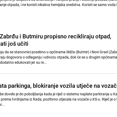
nje otpada, i ne koristi nikakva hemijska sredstva. Koristi se samo voda 
Zabrđu i Butmiru propisno recikliraju otpad,
ti još učiti
uju da se stanovnici posebno u općinama Ilidža (Butmir) i Novi Grad (Zab
aju dogovora o odlaganju i odvozu otpada, dok će se u drugim općinam
dodatno edukovati jer su re...
ta parkinga, blokiranje vozila utječe na voza
e dovelo je do poboljšanja kada je riječ o sistemu naplate parkiranja u 
 prema tvrdnjama iz Rada, pozitivno utjecala na vozače u KS-u. Riječ je o
i...