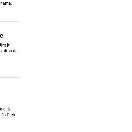
šinama,
Planinari iz Hercegovine odustali
15
od uspona na vrh Elbrusa, u
povratku saznali za tragediju
26.07.26. 16:15
|
BOSNA I HERCEGOVINA
ce
jeg je
zali su da
ala. S
zeća Park