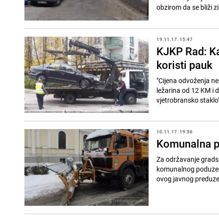
obzirom da se bliži zi
19.11.17. 15:47
KJKP Rad: Ka
koristi pauk
"Cijena odvoženja ne
ležarina od 12 KM i 
vjetrobransko staklo"
10.11.17. 19:56
Komunalna pr
Za održavanje grads
komunalnog poduzeća
ovog javnog preduzeć