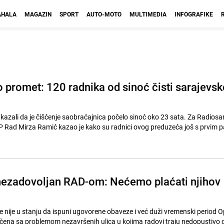
HALA
MAGAZIN
SPORT
AUTO-MOTO
MULTIMEDIA
INFOGRAFIKE
o promet: 120 radnika od sinoć čisti sarajevsk
azali da je čišćenje saobraćajnica počelo sinoć oko 23 sata. Za Radiosa
 Rad Mirza Ramić kazao je kako su radnici ovog preduzeća još s prvim 
nezadovoljan RAD-om: Nećemo plaćati njihov
nije u stanju da ispuni ugovorene obaveze i već duži vremenski period O
čena sa problemom nezavršenih ulica u kojima radovi traju nedopustivo 