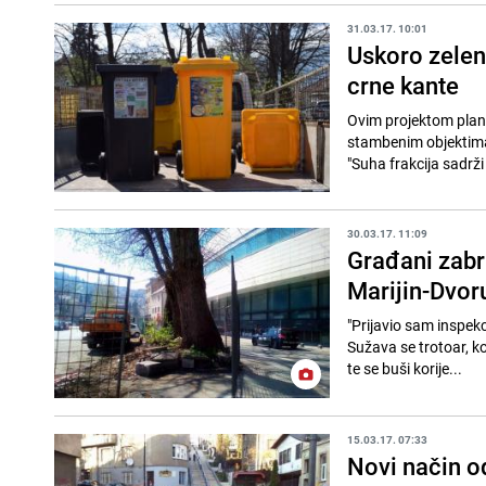
31.03.17. 10:01
Uskoro zeleni
crne kante
Ovim projektom plani
stambenim objektima 
"Suha frakcija sadrži 
30.03.17. 11:09
Građani zabr
Marijin-Dvor
"Prijavio sam inspekc
Sužava se trotoar, ko
te se buši korije...
15.03.17. 07:33
Novi način o