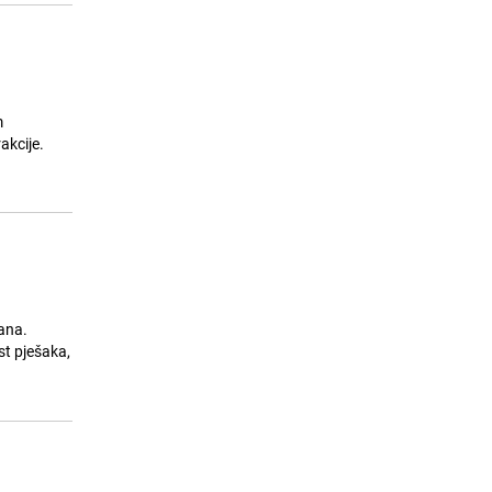
m
akcije.
đana.
st pješaka,