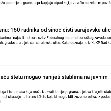
 režu polomljene grane, te prikupljaju otpad koji je završio na zelenim povr
enu: 150 radnika od sinoć čisti sarajevske uli
danima i najavili meteorolozi iz Federalnog hidrometeorloškog zavoda, sni
bh. gradove, a bijele su i sarajevske ulice. Kako doznajemo iz KJKP Rad ka
veću štetu mogao nanijeti stablima na javnim
ega i lisna masa koja može izazvati lomljenje grana, dijelova ili cijelih stab
st situacije na terenu i štetu koja bi mogla biti izuzetno velika, iz podu
...