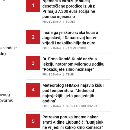
Njemačka istražuje slučaj
1
desetočlane porodice iz BiH:
Primaju 7.300 eura socijalne
pomoći mjesečno
PRIJE 2 DANA
|
SVIJET
Imala ga je skoro svaka kuća u
2
Jugoslaviji: Danas ovaj luster
vrijedi i nekoliko hiljada eura
se dodaje
PRIJE 2 DANA
|
ZANIMLJIVOSTI
dnje
Dr. Erma Ramić-Kunić održala
3
lekciju notornom Miloradu Dodiku:
"Pokazujete silno neznanje"
PRIJE 2 DANA
|
TEME
Meteorolog FHMZ-a najavio kišu i
4
pad temperatura: "Jedno od
javnog
najsvježijih ljeta posljednjih
ovornik
godina"
PRIJE 2 DANA
|
BOSNA I HERCEGOVINA
Potresna poruka imama nakon
5
smrti Aldine Ljubunčić: "Dunjaluk
ne vrijedi ni koliko krilo komarca"