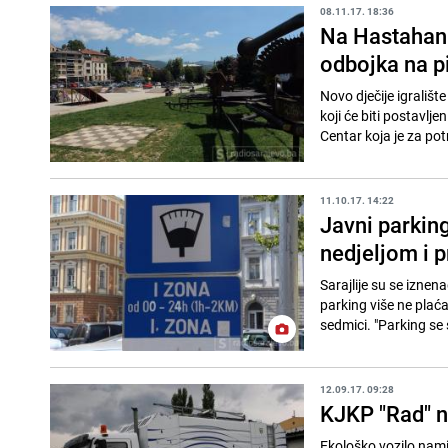
08.11.17. 18:36
Na Hastahani
odbojka na p
Novo dječije igrališt
koji će biti postavl
Centar koja je za pot
11.10.17. 14:22
Javni parking
nedjeljom i 
Sarajlije su se iznen
parking više ne pla
sedmici. "Parking se 
12.09.17. 09:28
KJKP "Rad" n
Ekološko vozilo namij