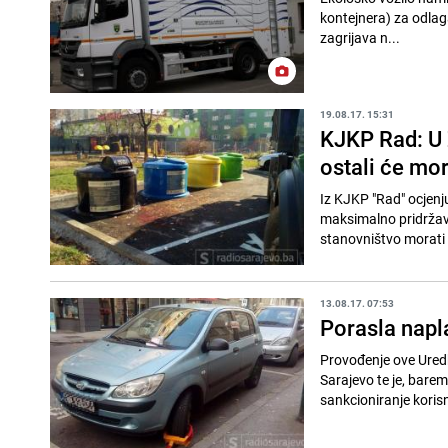
kontejnera) za odlaga
zagrijava n...
19.08.17. 15:31
KJKP Rad: U 
ostali će mora
Iz KJKP "Rad" ocjenj
maksimalno pridržav
stanovništvo morati 
13.08.17. 07:53
Porasla napla
Provođenje ove Uredb
Sarajevo te je, barem
sankcioniranje korisn