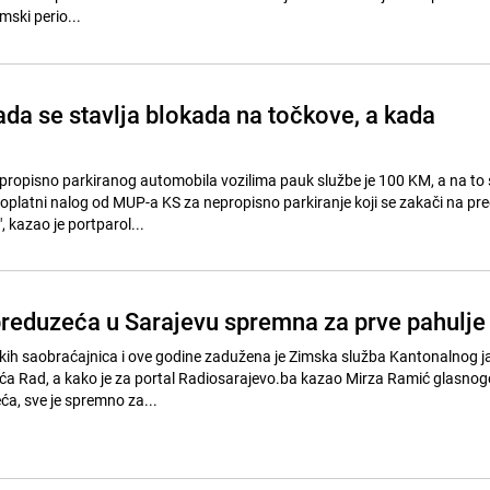
mski perio...
da se stavlja blokada na točkove, a kada
propisno parkiranog automobila vozilima pauk službe je 100 KM, a na to 
doplatni nalog od MUP-a KS za nepropisno parkiranje koji se zakači na pre
, kazao je portparol...
eduzeća u Sarajevu spremna za prve pahulje
kih saobraćajnica i ove godine zadužena je Zimska služba Kantonalnog 
 Rad, a kako je za portal Radiosarajevo.ba kazao Mirza Ramić glasnog
a, sve je spremno za...