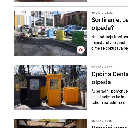
19.07.17. 21:32
Sortiranje, p
otpada?
Na području Kantona
ministarstvom, insta
čime se pokušava regu
07.07.17. 23:14
Općina Centa
otpada
"U saradnji pomenut
su lokacije na kojim
tokom naredne sedmi
05.06.17. 15:39
Učenici osno