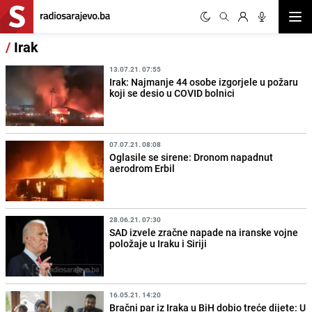
Otvor
/
Irak
13.07.21. 07:55
Irak: Najmanje 44 osobe izgorjele u požaru
koji se desio u COVID bolnici
07.07.21. 08:08
Oglasile se sirene: Dronom napadnut
aerodrom Erbil
28.06.21. 07:30
SAD izvele zračne napade na iranske vojne
položaje u Iraku i Siriji
16.05.21. 14:20
Bračni par iz Iraka u BiH dobio treće dijete: U