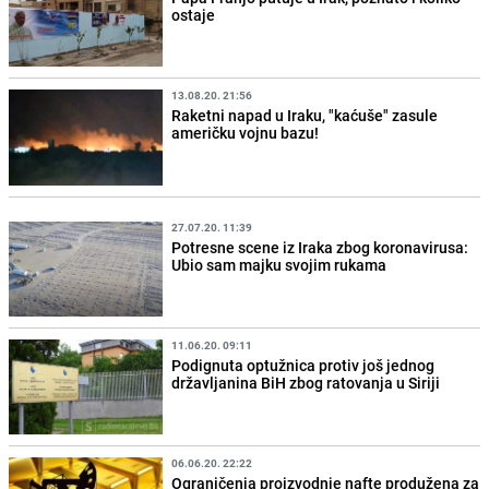
ostaje
13.08.20. 21:56
Raketni napad u Iraku, "kaćuše" zasule
američku vojnu bazu!
27.07.20. 11:39
Potresne scene iz Iraka zbog koronavirusa:
Ubio sam majku svojim rukama
11.06.20. 09:11
Podignuta optužnica protiv još jednog
državljanina BiH zbog ratovanja u Siriji
06.06.20. 22:22
Ograničenja proizvodnje nafte produžena za