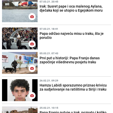
07.03.21. 20:45
Irak: Susret pape i oca malenog Aylana,
dječaka koji se utopio u Egejskom moru
07.03.21. 18:41
Papa održao najveću misu u Iraku, šta je
poručio
05.03.21. 07:43
Prvi put u historiji: Papa Franjo danas
započinje višednevnu posjetu Iraku
26.02.21. 09:29
Hamza Labidi sporazumno priznao krivicu
za sudjelovanje na ratištima u Siriji i Iraku
25.02.21. 10:15
Papa Franjo putuje u Irak, poznato i koliko