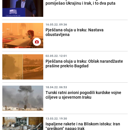
pomiješao Ukrajinu i Irak, i to dva puta
16.05.22. 09:36
Pješčana oluja u Iraku: Nastava
obustavljena
02.05.22. 12:01
Pješčana oluja u Iraku: Oblak narandžaste
prašine prekrio Bagdad
18.04.22. 06:53
Turski ratni avioni pogodili kurdske vojne
ciljeve u sjevernom Iraku
13.03.22. 19:30
Ispaljene rakete i na Bliskom istoku: Iran
"greškom" napao Irak