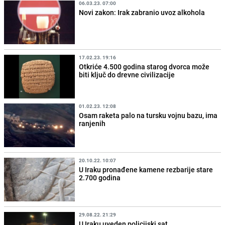
06.03.23. 07:00
Novi zakon: Irak zabranio uvoz alkohola
17.02.23. 19:16
Otkriće 4.500 godina starog dvorca može
biti ključ do drevne civilizacije
01.02.23. 12:08
Osam raketa palo na tursku vojnu bazu, ima
ranjenih
20.10.22. 10:07
U Iraku pronađene kamene rezbarije stare
2.700 godina
29.08.22. 21:29
U Iraku uveden policijski sat