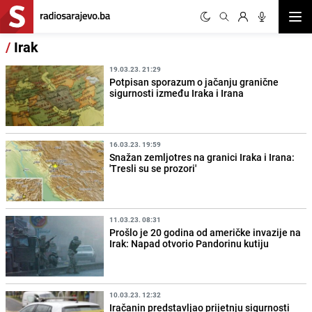
Otvor
/
Irak
19.03.23. 21:29
Potpisan sporazum o jačanju granične
sigurnosti između Iraka i Irana
16.03.23. 19:59
Snažan zemljotres na granici Iraka i Irana:
'Tresli su se prozori'
11.03.23. 08:31
Prošlo je 20 godina od američke invazije na
Irak: Napad otvorio Pandorinu kutiju
10.03.23. 12:32
Iračanin predstavljao prijetnju sigurnosti