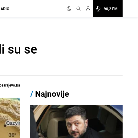
RADIO
90,2 FM
li su se
osarajevo.ba
/
Najnovije