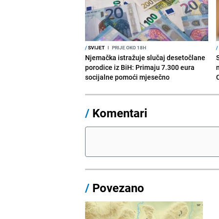
/
SVIJET
I
PRIJE OKO 18H
/
Njemačka istražuje slučaj desetočlane
porodice iz BiH: Primaju 7.300 eura
socijalne pomoći mjesečno
/
Komentari
/
Povezano