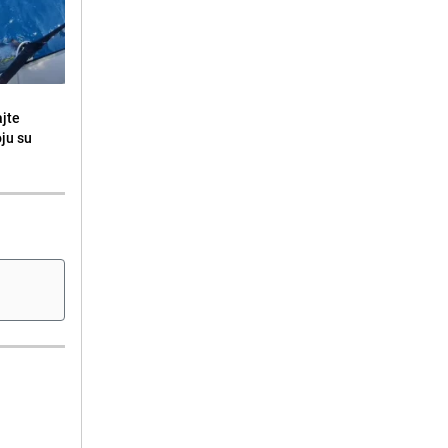
ajte
oju su