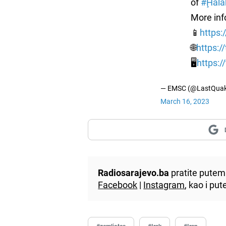
of
#Ḩala
More info
📱
https:
🌐
https:/
🖥
https:
— EMSC (@LastQuak
March 16, 2023
Radiosarajevo.ba
pratite putem 
Facebook
|
Instagram
, kao i p
#zemljotes
#Irak
#Iran