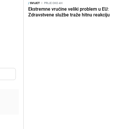
/
SVIJET
I
PRIJE OKO 4H
Ekstremne vrućine veliki problem u EU:
Zdravstvene službe traže hitnu reakciju