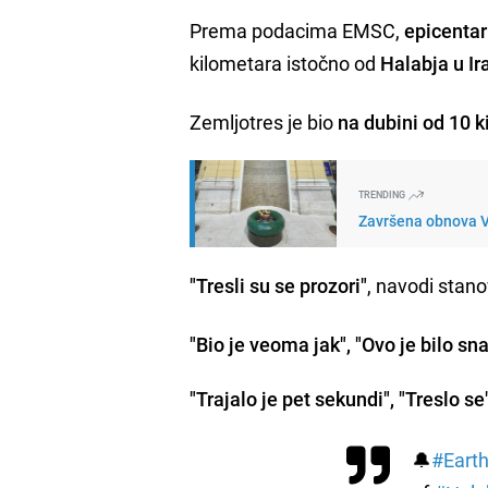
Prema podacima EMSC,
epicentar
kilometara istočno od
Halabja u Ir
Zemljotres je bio
na dubini od 10 k
TRENDING
Završena obnova V
"Tresli su se prozori"
, navodi stano
"Bio je veoma jak", "Ovo je bilo sn
"Trajalo je pet sekundi", "Treslo se
🔔
#Eart