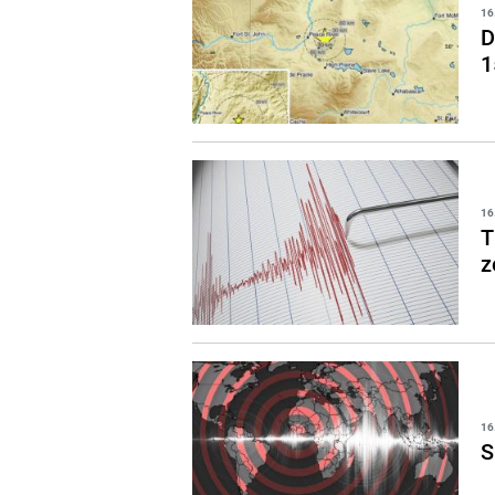
16
D
1
16
T
z
16
S