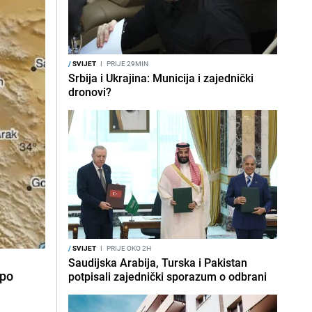
/
SVIJET
I
PRIJE 29MIN
Srbija i Ukrajina: Municija i zajednički
dronovi?
/
SVIJET
I
PRIJE OKO 2H
Saudijska Arabija, Turska i Pakistan
 po
potpisali zajednički sporazum o odbrani