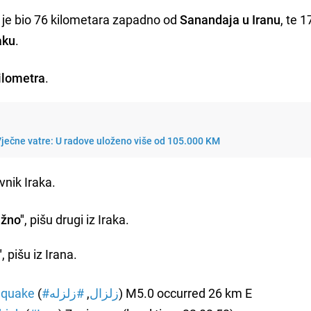
je bio 76 kilometara zapadno od
Sanandaja u Iranu
, te 1
aku
.
ilometra
.
ječne vatre: U radove uloženo više od 105.000 KM
vnik Iraka.
ažno"
, pišu drugi iz Iraka.
"
, pišu iz Irana.
hquake
(
#زلزله
,
#زلزال
) M5.0 occurred 26 km E