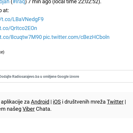
bjah
(
#Iraq
) 7 min ago (local time 22:02:52).
 at:
//t.co/LBaVNedgF9
/t.co/QrItco2EOn
//t.co/8cuqtw7M90
pic.twitter.com/cBezHCboln
e)
Dodajte Radiosarajevo.ba u omiljene Google izvore
aplikacije za
Android
|
iOS
i društvenih mreža
Twitter
|
utem našeg
Viber
Chata.