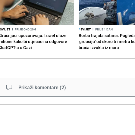
SVIJET
I
PRIJE OKO 20H
/
SVIJET
I
PRIJE 1 DAN
Stručnjaci upozoravaju: Izrael ulaže
Borba trajala satima: Pogled
milione kako bi utjecao na odgovore
'grdosiju' od skoro tri metra k
ChatGPT-a o Gazi
braća izvukla iz mora
Prikaži komentare
(
2
)