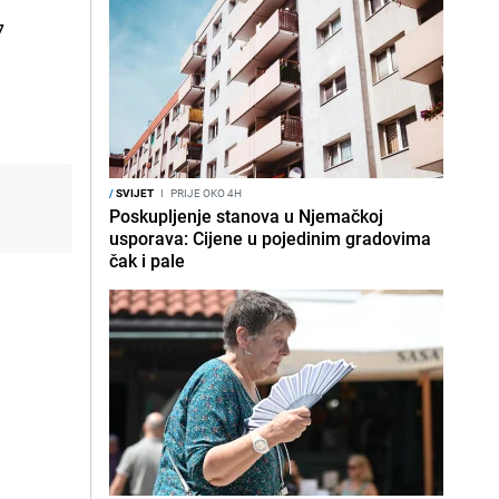
7
/
SVIJET
I
PRIJE OKO 4H
Poskupljenje stanova u Njemačkoj
usporava: Cijene u pojedinim gradovima
čak i pale