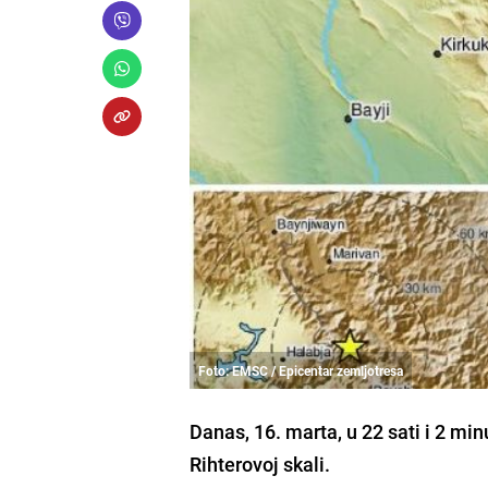
Foto: EMSC / Epicentar zemljotresa
Danas, 16. marta, u 22 sati i 2 min
Rihterovoj skali.