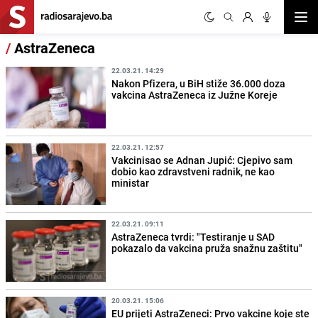
Otvor
/
AstraZeneca
22.03.21. 14:29
Nakon Pfizera, u BiH stiže 36.000 doza
vakcina AstraZeneca iz Južne Koreje
22.03.21. 12:57
Vakcinisao se Adnan Jupić: Cjepivo sam
dobio kao zdravstveni radnik, ne kao
ministar
22.03.21. 09:11
AstraZeneca tvrdi: "Testiranje u SAD
pokazalo da vakcina pruža snažnu zaštitu"
20.03.21. 15:06
EU prijeti AstraZeneci: Prvo vakcine koje ste