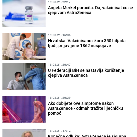
19.03.21. 22:17
Angela Merkel poručila: Da, vakcinisat ću se
cjepivom AstraZeneca
19.03.21. 16:34
Hrvatska: Vakcinisano skoro 350 hiljada
ljudi, prijavljene 1862 nuspojave
18.03.21. 20:47
U Federaciji BiH se nastavlja korištenje
cjepiva AstraZeneca
18.03.21. 20:39
Ako dobijete ove simptome nakon
AstraZenece - odmah tražite liječničku
pomoć
18.03.21. 17:12
Konačna odluka: AstraZeneca je sigurna,