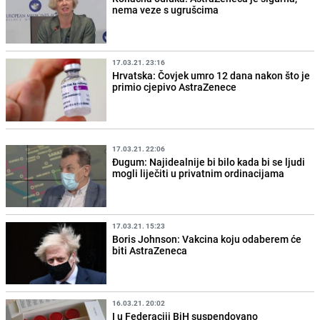
nema veze s ugrušcima
17.03.21. 23:16
Hrvatska: Čovjek umro 12 dana nakon što je
primio cjepivo AstraZenece
17.03.21. 22:06
Đugum: Najidealnije bi bilo kada bi se ljudi
mogli liječiti u privatnim ordinacijama
17.03.21. 15:23
Boris Johnson: Vakcina koju odaberem će
biti AstraZeneca
16.03.21. 20:02
I u Federaciji BiH suspendovano