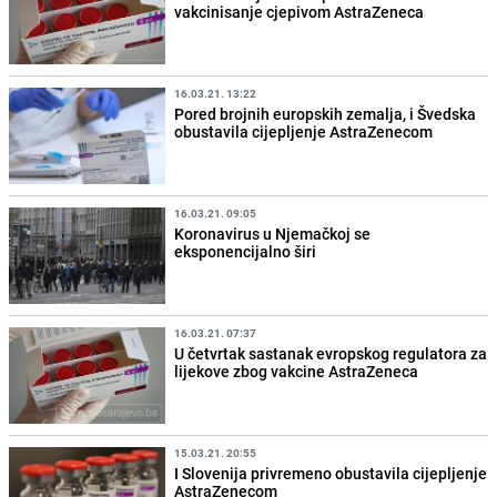
vakcinisanje cjepivom AstraZeneca
16.03.21. 13:22
Pored brojnih europskih zemalja, i Švedska
obustavila cijepljenje AstraZenecom
16.03.21. 09:05
Koronavirus u Njemačkoj se
eksponencijalno širi
16.03.21. 07:37
U četvrtak sastanak evropskog regulatora za
lijekove zbog vakcine AstraZeneca
15.03.21. 20:55
I Slovenija privremeno obustavila cijepljenje
AstraZenecom