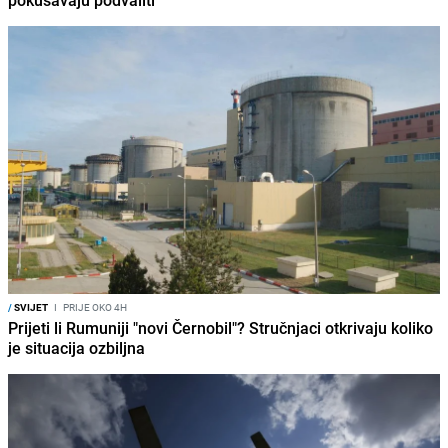
pokušavaju podvaliti
/
SVIJET
I
PRIJE OKO 4H
Prijeti li Rumuniji "novi Černobil"? Stručnjaci otkrivaju koliko
je situacija ozbiljna