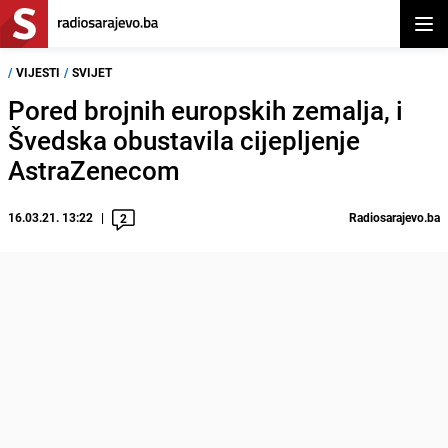
Otvor
/
VIJESTI
/
SVIJET
Pored brojnih europskih zemalja, i
Švedska obustavila cijepljenje
AstraZenecom
16.03.21. 13:22
Radiosarajevo.ba
2