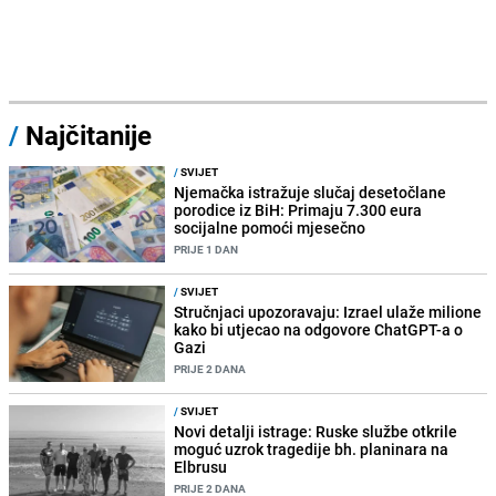
/
Najčitanije
/
SVIJET
Njemačka istražuje slučaj desetočlane
porodice iz BiH: Primaju 7.300 eura
socijalne pomoći mjesečno
PRIJE 1 DAN
/
SVIJET
Stručnjaci upozoravaju: Izrael ulaže milione
kako bi utjecao na odgovore ChatGPT-a o
Gazi
PRIJE 2 DANA
/
SVIJET
Novi detalji istrage: Ruske službe otkrile
moguć uzrok tragedije bh. planinara na
Elbrusu
PRIJE 2 DANA