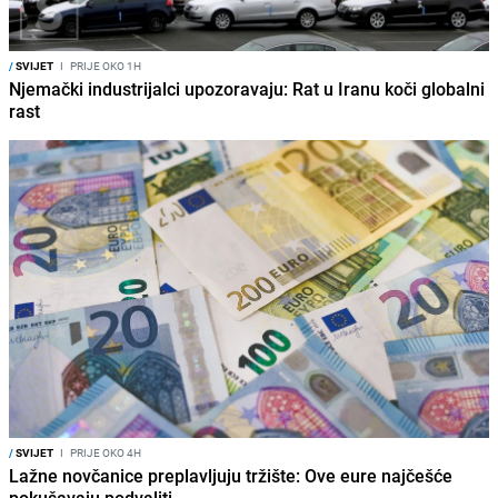
/
SVIJET
I
PRIJE OKO 1H
Njemački industrijalci upozoravaju: Rat u Iranu koči globalni
rast
/
SVIJET
I
PRIJE OKO 4H
Lažne novčanice preplavljuju tržište: Ove eure najčešće