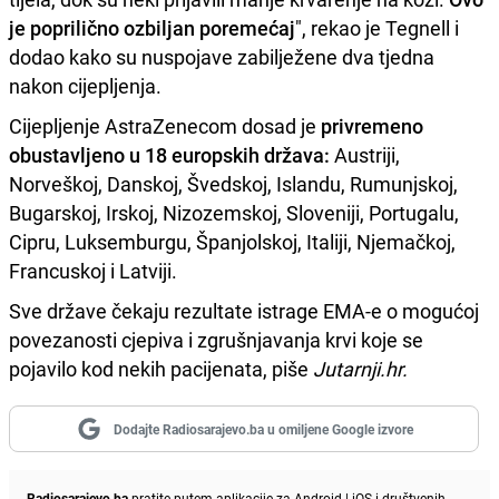
je poprilično ozbiljan poremećaj
", rekao je Tegnell i
dodao kako su nuspojave zabilježene dva tjedna
nakon cijepljenja.
Cijepljenje AstraZenecom dosad je
privremeno
obustavljeno u 18 europskih država:
Austriji,
Norveškoj, Danskoj, Švedskoj, Islandu, Rumunjskoj,
Bugarskoj, Irskoj, Nizozemskoj, Sloveniji, Portugalu,
Cipru, Luksemburgu, Španjolskoj, Italiji, Njemačkoj,
Francuskoj i Latviji.
Sve države čekaju rezultate istrage EMA-e o mogućoj
povezanosti cjepiva i zgrušnjavanja krvi koje se
pojavilo kod nekih pacijenata, piše
Jutarnji.hr.
Dodajte Radiosarajevo.ba u omiljene Google izvore
Radiosarajevo.ba
pratite putem aplikacije za
Android
|
iOS
i društvenih