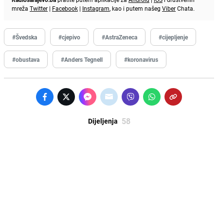
mreža
Twitter
|
Facebook
|
Instagram
, kao i putem našeg
Viber
Chata.
#Švedska
#cjepivo
#AstraZeneca
#cijepljenje
#obustava
#Anders Tegnell
#koronavirus
58
Dijeljenja