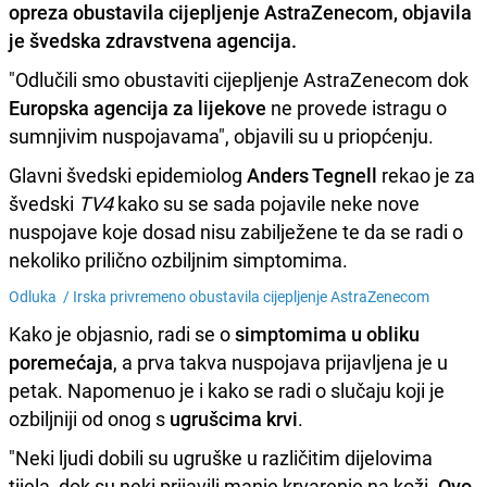
opreza obustavila cijepljenje AstraZenecom, objavila
je švedska zdravstvena agencija.
"Odlučili smo obustaviti cijepljenje AstraZenecom dok
Europska agencija za lijekove
ne provede istragu o
sumnjivim nuspojavama", objavili su u priopćenju.
Glavni švedski epidemiolog
Anders Tegnell
rekao je za
švedski
TV4
kako su se sada pojavile neke nove
nuspojave koje dosad nisu zabilježene te da se radi o
nekoliko prilično ozbiljnim simptomima.
Odluka /
Irska privremeno obustavila cijepljenje AstraZenecom
Kako je objasnio, radi se o
simptomima u obliku
poremećaja
, a prva takva nuspojava prijavljena je u
petak. Napomenuo je i kako se radi o slučaju koji je
ozbiljniji od onog s
ugrušcima krvi
.
"Neki ljudi dobili su ugruške u različitim dijelovima
tijela, dok su neki prijavili manje krvarenje na koži.
Ovo