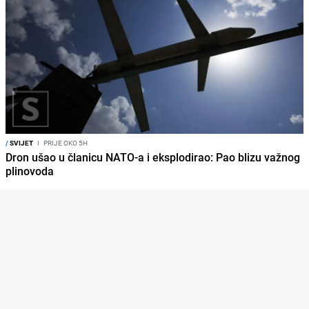
/
SVIJET
I
PRIJE OKO 5H
Dron ušao u članicu NATO-a i eksplodirao: Pao blizu važnog
plinovoda