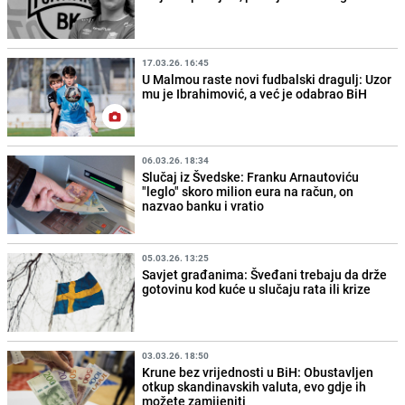
17.03.26. 16:45
U Malmou raste novi fudbalski dragulj: Uzor
mu je Ibrahimović, a već je odabrao BiH
06.03.26. 18:34
Slučaj iz Švedske: Franku Arnautoviću
"leglo" skoro milion eura na račun, on
nazvao banku i vratio
05.03.26. 13:25
Savjet građanima: Šveđani trebaju da drže
gotovinu kod kuće u slučaju rata ili krize
03.03.26. 18:50
Krune bez vrijednosti u BiH: Obustavljen
otkup skandinavskih valuta, evo gdje ih
možete zamijeniti