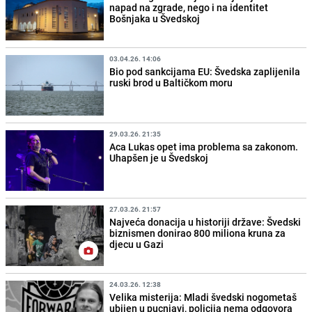
napad na zgrade, nego i na identitet
Bošnjaka u Švedskoj
03.04.26. 14:06
Bio pod sankcijama EU: Švedska zaplijenila
ruski brod u Baltičkom moru
29.03.26. 21:35
Aca Lukas opet ima problema sa zakonom.
Uhapšen je u Švedskoj
27.03.26. 21:57
Najveća donacija u historiji države: Švedski
biznismen donirao 800 miliona kruna za
djecu u Gazi
24.03.26. 12:38
Velika misterija: Mladi švedski nogometaš
ubijen u pucnjavi, policija nema odgovora