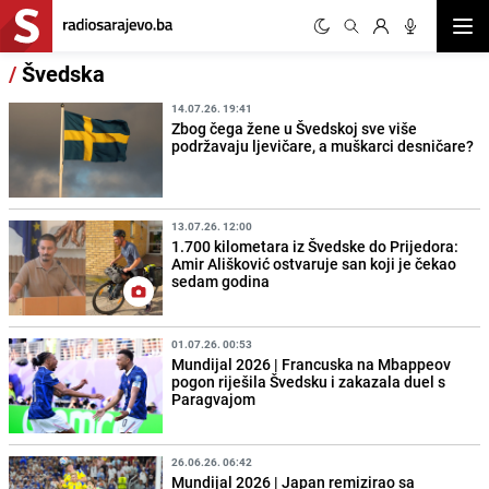
Otvor
/
Švedska
14.07.26. 19:41
Zbog čega žene u Švedskoj sve više
podržavaju ljevičare, a muškarci desničare?
13.07.26. 12:00
1.700 kilometara iz Švedske do Prijedora:
Amir Ališković ostvaruje san koji je čekao
sedam godina
01.07.26. 00:53
Mundijal 2026 | Francuska na Mbappeov
pogon riješila Švedsku i zakazala duel s
Paragvajom
26.06.26. 06:42
Mundijal 2026 | Japan remizirao sa