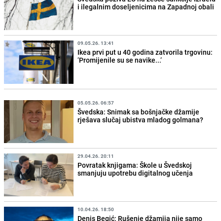
i ilegalnim doseljenicima na Zapadnoj obali
09.05.26. 13:41
Ikea prvi put u 40 godina zatvorila trgovinu:
‘Promijenile su se navike...‘
05.05.26. 06:57
Švedska: Snimak sa bošnjačke džamije
rješava slučaj ubistva mladog golmana?
29.04.26. 20:11
Povratak knjigama: Škole u Švedskoj
smanjuju upotrebu digitalnog učenja
10.04.26. 18:50
Denis Begić: Rušenje džamija nije samo