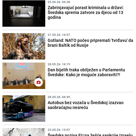
03.06.26. 06:38
Zabrinjavajuć porast kriminala u državi:
Švedska sprema zatvore za djecu od 13
godina
31.05.26. 16:57
Gotland: NATO počeo pripremati 'tvrđavu' da
brani Baltik od Rusije
28.05.26. 16:19
Dan bijelih traka obilježen u Parlamentu
Švedske: Kako je moguće zaboraviti?!
28.05.26. 06:49
Autobus bez vozača u Švedskoj izazvao
saobraćajnu nesreću
23.05.26. 13:07
Švedska poziva EU na žešće sankcije Izraelu