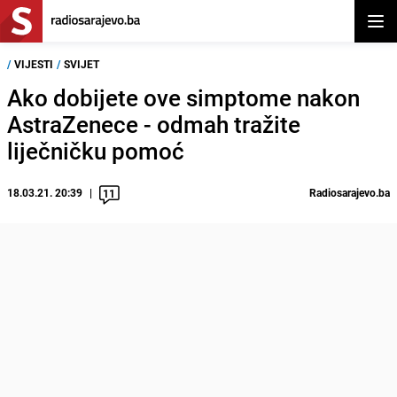
Otvor
/
VIJESTI
/
SVIJET
Ako dobijete ove simptome nakon
AstraZenece - odmah tražite
liječničku pomoć
18.03.21. 20:39
Radiosarajevo.ba
11