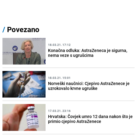
/
Povezano
18.03.21. 17:12
Konačna odluka: AstraZeneca je sigurna,
nema veze s ugrušcima
18.03.21. 15:01
Norveški naučnici: Cjepivo AstraZenece je
uzrokovalo krvne ugruške
17.03.21. 23:16
Hrvatska: Čovjek umro 12 dana nakon što je
primio cjepivo AstraZenece