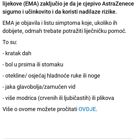
lijekove
(EMA) zaključio je da je cjepivo
AstraZenece
sigurno i učinkovito
i da koristi nadilaze rizike.
EMA je objavila i listu simptoma koje, ukoliko ih
dobijete, odmah trebate potražiti liječničku pomoć.
To su:
- kratak dah
- bol u prsima ili stomaku
- otekline/ osjećaj hladnoće ruke ili noge
- jaka glavobolja/zamućen vid
- više modrica (crvenih ili ljubičastih) ili plikova
Više o ovome možete pročitati
OVDJE
.