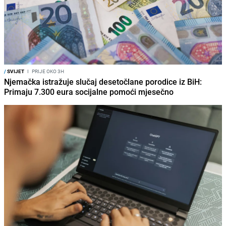
/
SVIJET
I
PRIJE OKO 3H
Njemačka istražuje slučaj desetočlane porodice iz BiH:
Primaju 7.300 eura socijalne pomoći mjesečno