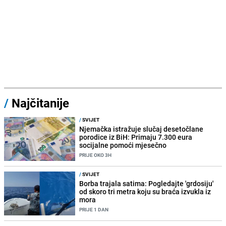
/
Najčitanije
/
SVIJET
Njemačka istražuje slučaj desetočlane
porodice iz BiH: Primaju 7.300 eura
socijalne pomoći mjesečno
PRIJE OKO 3H
/
SVIJET
Borba trajala satima: Pogledajte 'grdosiju'
od skoro tri metra koju su braća izvukla iz
mora
PRIJE 1 DAN