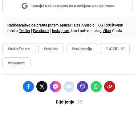
Dodajte Radiosarajevo.ba u omiljene Google izvore
Radiosarajevo.ba
pratite putem aplikacije za
Android
|
iOS
i društvenih
mreža
Twitter
|
Facebook
|
Instagram
, kao i putem našeg
Viber
Chata.
#AstraZeneca
#vakcina
#vakcinacija
#COVID-19
#simptomi
35
Dijeljenja