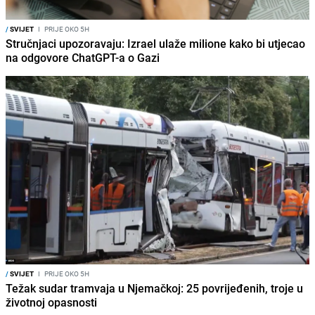
/
SVIJET
I
PRIJE OKO 5H
Stručnjaci upozoravaju: Izrael ulaže milione kako bi utjecao
na odgovore ChatGPT-a o Gazi
/
SVIJET
I
PRIJE OKO 5H
Težak sudar tramvaja u Njemačkoj: 25 povrijeđenih, troje u
životnoj opasnosti