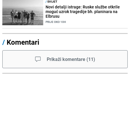
/
SVIJET
Novi detalji istrage: Ruske službe otkrile
moguć uzrok tragedije bh. planinara na
Elbrusu
PRIJE OKO 10H
/
Komentari
Prikaži komentare
(
11
)