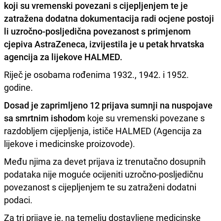
koji su vremenski povezani s cijepljenjem
te je
zatražena dodatna dokumentacija radi ocjene postoji
li uzročno-posljedična povezanost s primjenom
cjepiva AstraZeneca, izvijestila je u petak hrvatska
agencija za lijekove
HALMED
.
Riječ je osobama rođenima 1932., 1942. i 1952.
godine.
Dosad je zaprimljeno 12 prijava sumnji na nuspojave
sa smrtnim ishodom
koje su vremenski povezane s
razdobljem cijepljenja, ističe HALMED (Agencija za
lijekove i medicinske proizovode).
Među njima za devet prijava iz trenutačno dosupnih
podataka nije moguće ocijeniti uzročno-posljedičnu
povezanost s cijepljenjem te su zatraženi dodatni
podaci.
Za tri prijave je, na temelju dostavljene medicinske