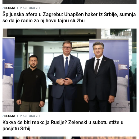
/
REGIJA
I
PRIJE OKO 7H
Špijunska afera u Zagrebu: Uhapšen haker iz Srbije, sumnja
se da je radio za njihovu tajnu službu
/
REGIJA
I
PRIJE OKO 7H
Kakva će biti reakcija Rusije? Zelenski u subotu stiže u
posjetu Srbiji