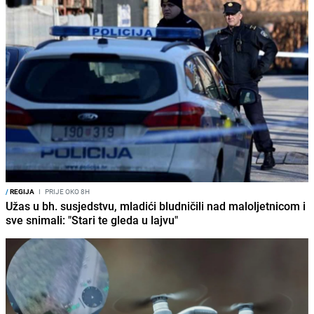
/
REGIJA
I
PRIJE OKO 8H
Užas u bh. susjedstvu, mladići bludničili nad maloljetnicom i
sve snimali: "Stari te gleda u lajvu"