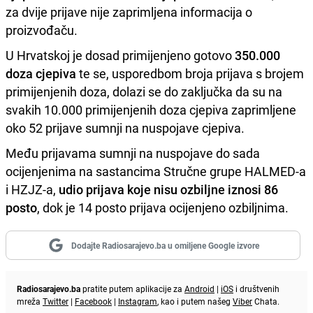
za dvije prijave nije zaprimljena informacija o
proizvođaču.
U Hrvatskoj je dosad primijenjeno gotovo
350.000
doza cjepiva
te se, usporedbom broja prijava s brojem
primijenjenih doza, dolazi se do zaključka da su na
svakih 10.000 primijenjenih doza cjepiva zaprimljene
oko 52 prijave sumnji na nuspojave cjepiva.
Među prijavama sumnji na nuspojave do sada
ocijenjenima na sastancima Stručne grupe HALMED-a
i HZJZ-a,
udio prijava koje nisu ozbiljne iznosi 86
posto
, dok je 14 posto prijava ocijenjeno ozbiljnima.
Dodajte Radiosarajevo.ba u omiljene Google izvore
Radiosarajevo.ba
pratite putem aplikacije za
Android
|
iOS
i društvenih
mreža
Twitter
|
Facebook
|
Instagram
, kao i putem našeg
Viber
Chata.