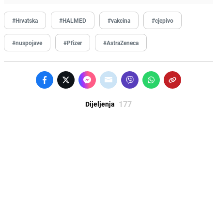
#Hrvatska
#HALMED
#vakcina
#cjepivo
#nuspojave
#Pfizer
#AstraZeneca
177
Dijeljenja