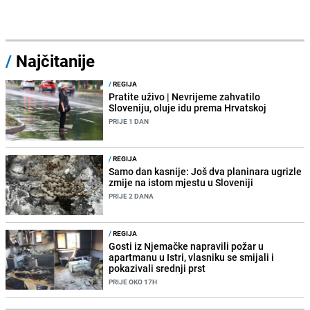
/
Najčitanije
/
REGIJA
Pratite uživo | Nevrijeme zahvatilo
Sloveniju, oluje idu prema Hrvatskoj
PRIJE 1 DAN
/
REGIJA
Samo dan kasnije: Još dva planinara ugrizle
zmije na istom mjestu u Sloveniji
PRIJE 2 DANA
/
REGIJA
Gosti iz Njemačke napravili požar u
apartmanu u Istri, vlasniku se smijali i
pokazivali srednji prst
PRIJE OKO 17H