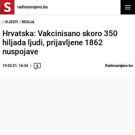
Otvor
/
VIJESTI
/
REGIJA
Hrvatska: Vakcinisano skoro 350
hiljada ljudi, prijavljene 1862
nuspojave
19.03.21. 16:34
Radiosarajevo.ba
0