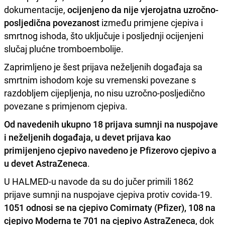
dokumentacije,
ocijenjeno da nije vjerojatna uzročno-
posljedična povezanost
između primjene cjepiva i
smrtnog ishoda, što uključuje i posljednji ocijenjeni
slučaj plućne tromboembolije.
Zaprimljeno je šest prijava neželjenih događaja sa
smrtnim ishodom koje su vremenski povezane s
razdobljem cijepljenja, no nisu uzročno-posljedično
povezane s primjenom cjepiva.
Od navedenih ukupno 18 prijava sumnji na nuspojave
i neželjenih događaja, u devet prijava kao
primijenjeno cjepivo navedeno je Pfizerovo cjepivo a
u devet AstraZeneca
.
U HALMED-u navode da su do jučer primili 1862
prijave sumnji na nuspojave cjepiva protiv covida-19.
1051 odnosi se na cjepivo Comirnaty (Pfizer), 108 na
cjepivo Moderna te 701 na cjepivo AstraZeneca
, dok