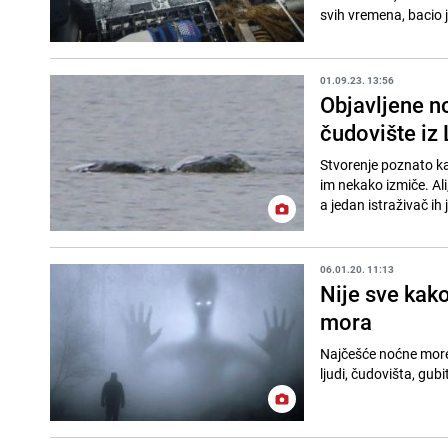
svih vremena, bacio je
01.09.23. 13:56
Objavljene no
čudovište iz
Stvorenje poznato kao
im nekako izmiče. Ali
a jedan istraživač ih j
06.01.20. 11:13
Nije sve kako
mora
Najčešće noćne more 
ljudi, čudovišta, gub