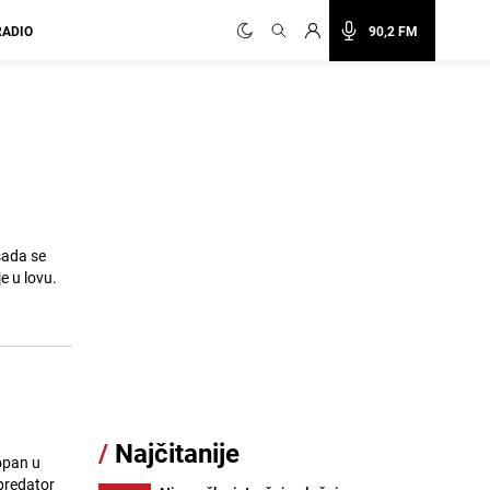
RADIO
90,2 FM
sada se
e u lovu.
/
Najčitanije
opan u