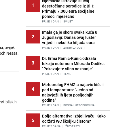
Njemačka istražuje slučaj
1
desetočlane porodice iz BiH:
Primaju 7.300 eura socijalne
pomoći mjesečno
PRIJE 1 DAN
|
SVIJET
Imala ga je skoro svaka kuća u
2
Jugoslaviji: Danas ovaj luster
vrijedi i nekoliko hiljada eura
i, uvijek
PRIJE 1 DAN
|
ZANIMLJIVOSTI
Loch Nessa,
Dr. Erma Ramić-Kunić održala
3
lekciju notornom Miloradu Dodiku:
"Pokazujete silno neznanje"
PRIJE 1 DAN
|
TEME
Meteorolog FHMZ-a najavio kišu i
4
pad temperatura: "Jedno od
najsvježijih ljeta posljednjih
godina"
rt bliskih
PRIJE 1 DAN
|
BOSNA I HERCEGOVINA
Bolja alternativa izbjeljivaču: Kako
5
održati WC školjku čistom?
PRIJE 2 DANA
|
ŽIVOT I STIL