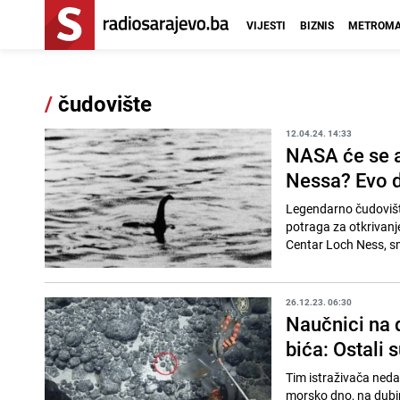
VIJESTI
BIZNIS
METROMA
/
čudovište
12.04.24. 14:33
NASA će se a
Nessa? Evo d
Legendarno čudovišt
potraga za otkrivanje
Centar Loch Ness, s
26.12.23. 06:30
Naučnici na 
bića: Ostali 
Tim istraživača neda
morsko dno, na dubini od 3.