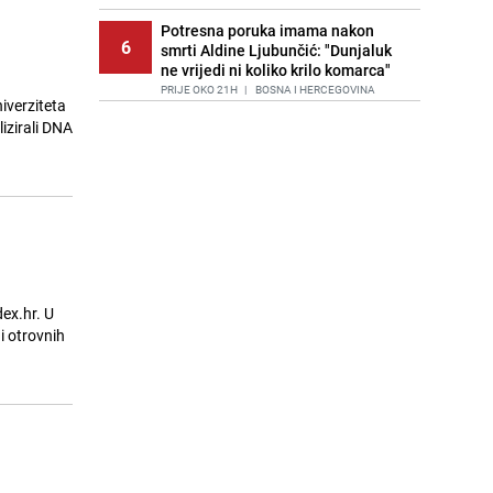
Potresna poruka imama nakon
6
smrti Aldine Ljubunčić: "Dunjaluk
ne vrijedi ni koliko krilo komarca"
PRIJE OKO 21H
|
BOSNA I HERCEGOVINA
Cijela regija čeka njegovu
7
progonozu: Poznati meteorolog
najavljuje veću promjenu vremena
PRIJE 1 DAN
|
REGIJA
Stručnjaci upozoravaju: Izrael ulaže
8
milione kako bi utjecao na
odgovore ChatGPT-a o Gazi
PRIJE 2 DANA
|
SVIJET
dex.hr. U
Kako očistiti staklo od tuš-kabina:
 i otrovnih
9
Jednostavni savjeti za očuvanje
sjaja
PRIJE 1 DAN
|
ŽIVOT I STIL
Jedan od najvećih gradova nije na
10
m
listi: Ovo su lokacije prvih Lidl
prodavnica u BiH
PRIJE 1 DAN
|
BOSNA I HERCEGOVINA