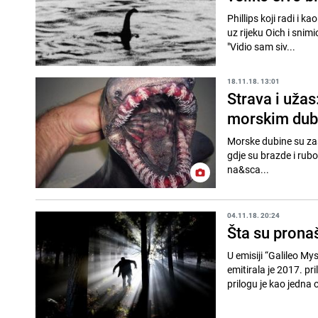
Phillips koji radi i k
uz rijeku Oich i snim
"Vidio sam siv...
18.11.18. 13:01
Strava i užas
morskim du
Morske dubine su za
gdje su brazde i rubo
na&sca...
04.11.18. 20:24
Šta su pronaš
U emisiji “Galileo M
emitirala je 2017. pr
prilogu je kao jedna o