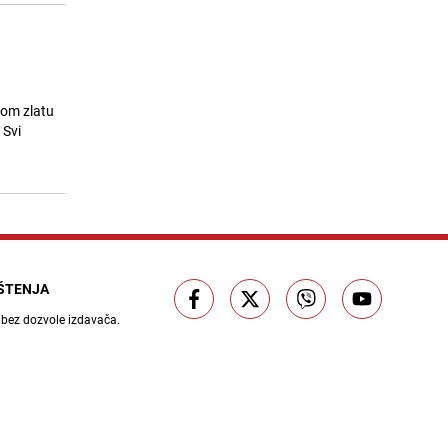
lom zlatu
 Svi
IŠTENJA
 bez dozvole izdavača.