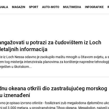
HALA
MAGAZIN
SPORT
AUTO-MOTO
MULTIMEDIA
INFOGRAFIKE
ngažovati u potrazi za čudovištem iz Loch
etaljnih informacija
e iz Loch Nessa odavno je zaokupilo maštu mnogih u čitavom svijetu, a 
m tog misterija intenzivirala planovima za korištenje napredne tehnologij
mješten u škotskom...
dnu okeana otkrili dio zastrašujućeg morskog
su iznenađeni
vno je opisao izvrsno otkriće - fosilizirani zub megalodona djelomično uk
000 metara, u prostranstvima Tihog okeana. Megalodon, najveći predator