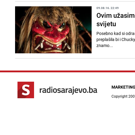
09.08.16. 22:49
Ovim užasima
svijetu
Posebno kad si odras
preplašila bi i Chuc
znamo...
MARKETIN
Copyright 200