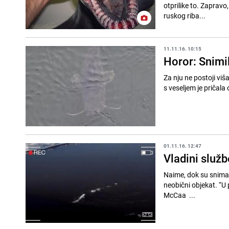
otprilike to. Zaprav
ruskog riba...
11.11.16. 10:15
Horor: Snimi
Za nju ne postoji viš
s veseljem je pričala o
01.11.16. 12:47
Vladini služb
Naime, dok su snimali
neobični objekat. “U početku sam mislio da se negdje na dnu upetljao veliki konopac”, napisao je Craig
McCaa ...