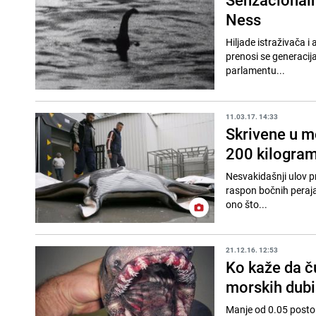
Ness
Hiljade istraživača 
prenosi se generacij
parlamentu...
11.03.17. 14:33
Skrivene u m
200 kilogra
Nesvakidašnji ulov pr
raspon bočnih peraja
ono što...
21.12.16. 12:53
Ko kaže da č
morskih dub
Manje od 0.05 posto m