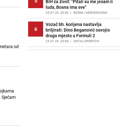
5
BiH za život: "Pitali su me jesam li
luda, Bosna ima sve"
25.07.26. 20:45
|
BOSNA I HERCEGOVINA
Vozač bh. korijena nastavlja
6
briljirati: Dino Beganović osvojio
drugo mjesto u Formuli 2
25.07.26. 20:58
|
OSTALI SPORTOVI
 metara od
Meteorolog iz Austrije upozorio:
7
"Signale imamo već danima, ali
nismo ranije smjeli objaviti"
25.07.26. 21:01
|
SVIJET
Košarac nastavio vrijeđati
8
ambasadora Subašića: "U kasabu,
jvojkama
pa tamo mlati praznu slamu"
u. Sjećam
25.07.26. 21:25
|
BOSNA I HERCEGOVINA
Svijet sve više pretražuje našu
9
zemlju: Bosna i Hercegovina
najveći turistički hit nakon
Mundijala
25.07.26. 21:30
|
ZANIMLJIVOSTI