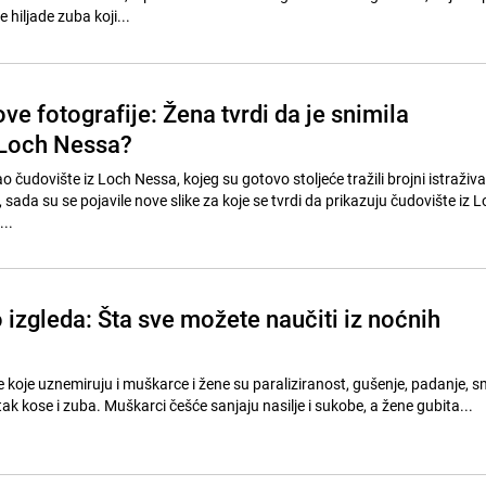
 hiljade zuba koji...
ve fotografije: Žena tvrdi da je snimila
 Loch Nessa?
 čudovište iz Loch Nessa, kojeg su gotovo stoljeće tražili brojni istraživač
, sada su se pojavile nove slike za koje se tvrdi da prikazuju čudovište iz 
...
 izgleda: Šta sve možete naučiti iz noćnih
koje uznemiruju i muškarce i žene su paraliziranost, gušenje, padanje, sm
itak kose i zuba. Muškarci češće sanjaju nasilje i sukobe, a žene gubita...