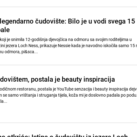
 legendarno čudovište: Bilo je u vodi svega 15
ale
oji je snimila 12-godišnja djevojčica na odmoru sa svojim roditeljima u
zini jezera Loch Ness, prikazuje Nessie kada je navodno iskočila samo 15
anu odmora, pi&sca...
udovištem, postala je beauty inspiracija
dičnom restoranu, postala je YouTube senzacija i beauty inspiracija de
m se samo vrištanja i struganja tijela, koža mi je doslovno padala po pod
a...
 otkriće: Istina o čudovištu iz jezera Loch