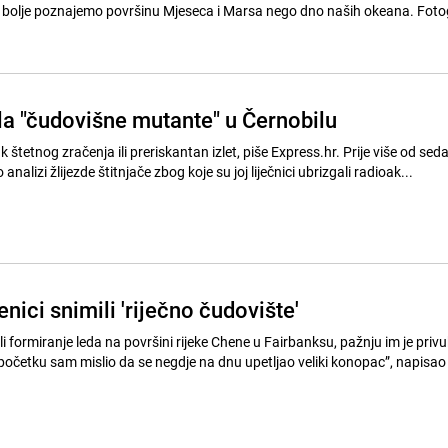
o, bolje poznajemo površinu Mjeseca i Marsa nego dno naših okeana. Fotog
la "čudovišne mutante" u Černobilu
ak štetnog zračenja ili preriskantan izlet, piše Express.hr. Prije više od se
 analizi žlijezde štitnjače zbog koje su joj liječnici ubrizgali radioak...
enici snimili 'riječno čudovište'
 formiranje leda na površini rijeke Chene u Fairbanksu, pažnju im je priv