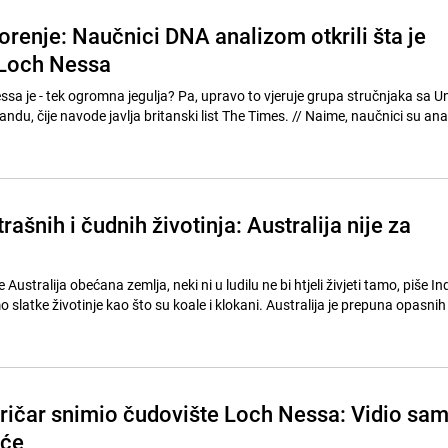
renje: Naučnici DNA analizom otkrili šta je
 Loch Nessa
gulja? Pa, upravo to vjeruje grupa stručnjaka sa Univerziteta
ode javlja britanski list The Times. // Naime, naučnici su analizirali DNA
rašnih i čudnih životinja: Australija nije za
Australija obećana zemlja, neki ni u ludilu ne bi htjeli živjeti tamo, piše In
o slatke životinje kao što su koale i klokani. Australija je prepuna opasnih
oričar snimio čudovište Loch Nessa: Vidio sa
iće