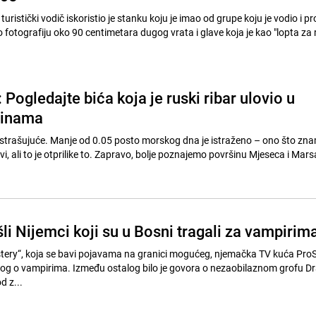
ao turistički vodič iskoristio je stanku koju je imao od grupe koju je vodio i p
io fotografiju oko 90 centimetara dugog vrata i glave koja je kao "lopta za 
: Pogledajte bića koja je ruski ribar ulovio u
binama
strašujuće. Manje od 0.05 posto morskog dna je istraženo – ono što zna
vi, ali to je otprilike to. Zapravo, bolje poznajemo površinu Mjeseca i Mar
li Nijemci koji su u Bosni tragali za vampirim
ystery“, koja se bavi pojavama na granici mogućeg, njemačka TV kuća Pro
ilog o vampirima. Između ostalog bilo je govora o nezaobilaznom grofu Dra
d z...