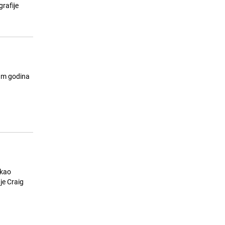
rafije
Ne uplaćujte novac posrednicima:
15
Turisti prevareni za smještaj u
Neumu
25.07.26. 22:26
|
BOSNA I HERCEGOVINA
dam godina
ukao