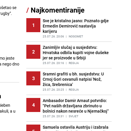
rošetao se
/
Najkomentiranije
Recept za brze uštipke: Ne upijaju
rugby".
11
ulje i gotovi su za 30 minuta
Sve je kristalno jasno: Poznato gdje
PRIJE OKO 11H
|
RECEPTI
1
Ermedin Demirović nastavlja
karijeru
Gosti iz Njemačke napravili požar u
12
apartmanu u Istri, vlasniku se
25.07.26. 20:06
|
NOGOMET
smijali i pokazivali srednji prst
Zanimljiv slučaj u susjedstvu:
PRIJE 2 DANA
|
REGIJA
2
Hrvatska odbila kupiti vojne dušeke
jer se proizvode u Srbiji
mo jeste
Užas u bh. susjedstvu, mladići
13
bludničili nad maloljetnicom i sve
25.07.26. 20:16
|
REGIJA
sa nego dno
snimali: "Stari te gleda u lajvu"
Sramni grafiti u bh. susjedstvu: U
PRIJE 1 DAN
|
REGIJA
3
Crnoj Gori osvanuli natpisi 'Nož,
žica, Srebrenica'
Novi detalji istrage: Ruske službe
14
otkrile moguć uzrok tragedije bh.
25.07.26. 20:25
|
REGIJA
a
planinara na Elbrusu
Ambasador Damir Arnaut potvrdio:
PRIJE 2 DANA
|
SVIJET
4
Sieben
"Pet naših državljana zbrinuto u
kuli, a u
bolnici nakon nesreće u Njemačkoj"
Očistite rernu bez hemikalija:
15
Poznata stručnjakinja dijeli savjete
25.07.26. 20:31
|
SVIJET
PRIJE 2 DANA
|
ŽIVOT I STIL
Samuela ostavila Austriju i izabrala