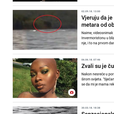
02.09.18. 13:00
Vjeruju da je
metara od ob
Naime, videosnimak k
Invermoristonu u bli
nje, i to na prvom d
06.06.18. 07:46
Zvali su je č
Nakon nesreće u poro
širom svijeta. "Sjeća
se da mi je mama rekl
30.03.18. 18:38
Senzacionalno