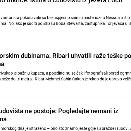
i avanturista pokušavale su bezuspješno snimiti misterioznu Nessi, a mit o
ama. No, ako je suditi po iskazu Boba Stewarta, zastupnika Torijevaca u 
orskim dubinama: Ribari uhvatili raže teške p
ma
ivukao je pažnju kupaca, a pojedinci su se čak i fotografisali pored ogrmni
 seže do tri metra. Ribar Mehmet Sahin Cakan je rekao da je upravo velič
udovišta ne postoje: Pogledajte nemani iz
ina
orskog dna je istraženo – ono što znamo jeste gdje su brazde i rubovi, al