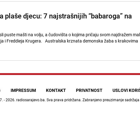
 plaše djecu: 7 najstrašnijih “babaroga” na
li puste mašti na volju, a čudovišta o kojima pričaju svom najdražem ma
kyja i Freddieja Krugera. Australska krznata demonska žaba s krakovima
G
IMPRESSUM
KONTAKT
PRIVATNOST
USLOVI KOR
7. - 2026.
radiosarajevo.ba
. Sva prava pridržana. Zabranjeno preuzimanje sadržaja