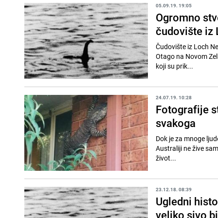
05.09.19. 19:05
Ogromno stvo
čudovište iz
Čudovište iz Loch Nessa je - tek ogromna je
Otago na Novom Zelandu, čije nav
koji su prik...
24.07.19. 10:28
Fotografije st
svakoga
Dok je za mnoge ljude 
Australiji ne žive sam
život...
23.12.18. 08:39
Ugledni hist
veliko sivo b