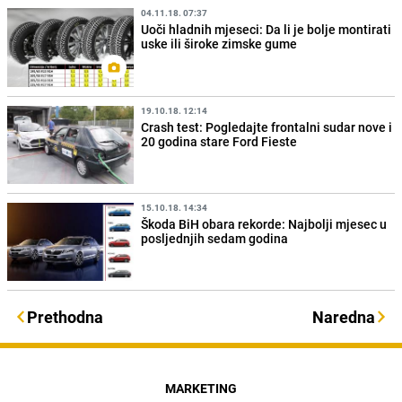
04.11.18. 07:37
Uoči hladnih mjeseci: Da li je bolje montirati
uske ili široke zimske gume
19.10.18. 12:14
Crash test: Pogledajte frontalni sudar nove i
20 godina stare Ford Fieste
15.10.18. 14:34
Škoda BiH obara rekorde: Najbolji mjesec u
posljednjih sedam godina
Prethodna
Naredna
MARKETING