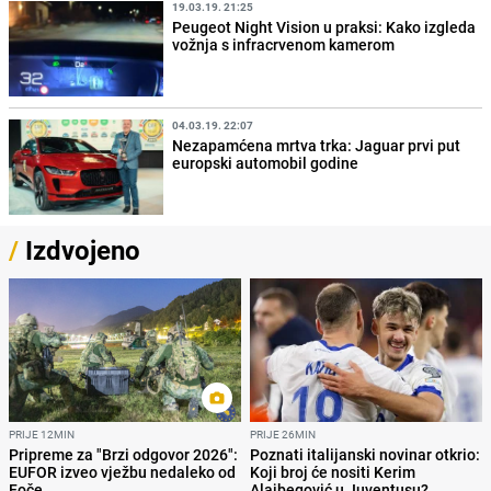
19.03.19. 21:25
Peugeot Night Vision u praksi: Kako izgleda
vožnja s infracrvenom kamerom
04.03.19. 22:07
Nezapamćena mrtva trka: Jaguar prvi put
europski automobil godine
/
Izdvojeno
PRIJE 12MIN
PRIJE 26MIN
Pripreme za "Brzi odgovor 2026":
Poznati italijanski novinar otkrio:
EUFOR izveo vježbu nedaleko od
Koji broj će nositi Kerim
Foče
Alajbegović u Juventusu?