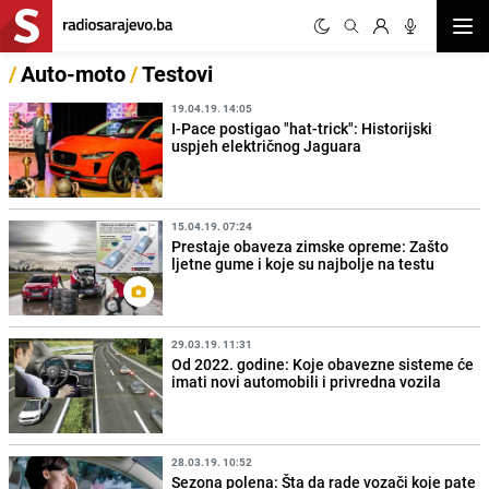
Otvor
/
Auto-moto
/
Testovi
19.04.19. 14:05
I-Pace postigao "hat-trick": Historijski
uspjeh električnog Jaguara
15.04.19. 07:24
Prestaje obaveza zimske opreme: Zašto
ljetne gume i koje su najbolje na testu
29.03.19. 11:31
Od 2022. godine: Koje obavezne sisteme će
imati novi automobili i privredna vozila
28.03.19. 10:52
Sezona polena: Šta da rade vozači koje pate