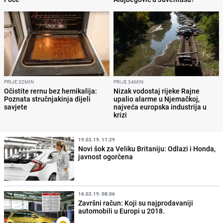
PRIJE 32MIN
PRIJE 34MIN
Očistite rernu bez hemikalija:
Nizak vodostaj rijeke Rajne
Poznata stručnjakinja dijeli
upalio alarme u Njemačkoj,
savjete
najveća europska industrija u
krizi
19.02.19. 11:29
Novi šok za Veliku Britaniju: Odlazi i Honda,
javnost ogorčena
16.02.19. 08:06
Završni račun: Koji su najprodavaniji
automobili u Europi u 2018.