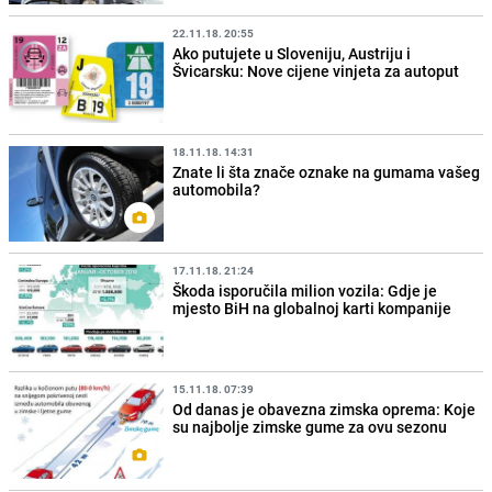
22.11.18. 20:55
Ako putujete u Sloveniju, Austriju i
Švicarsku: Nove cijene vinjeta za autoput
18.11.18. 14:31
Znate li šta znače oznake na gumama vašeg
automobila?
17.11.18. 21:24
Škoda isporučila milion vozila: Gdje je
mjesto BiH na globalnoj karti kompanije
15.11.18. 07:39
Od danas je obavezna zimska oprema: Koje
su najbolje zimske gume za ovu sezonu