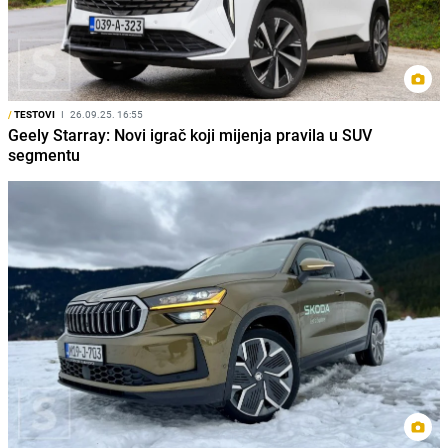
/
TESTOVI
I
26.09.25. 16:55
Geely Starray: Novi igrač koji mijenja pravila u SUV
segmentu