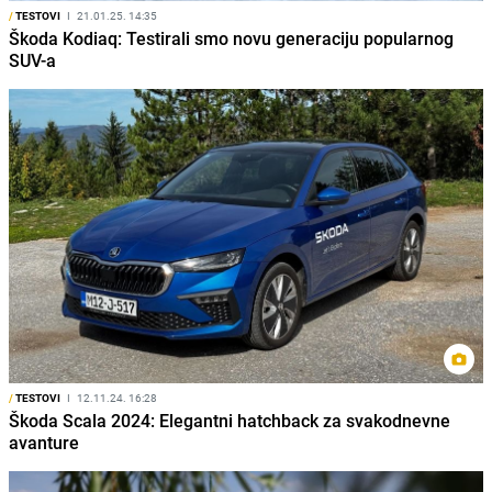
/
TESTOVI
I
21.01.25. 14:35
Škoda Kodiaq: Testirali smo novu generaciju popularnog
SUV-a
/
TESTOVI
I
12.11.24. 16:28
Škoda Scala 2024: Elegantni hatchback za svakodnevne
avanture