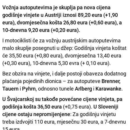
Vožnja autoputevima je skuplja pa
nova cijena
godišnje vinjete u Austriji
iznosi
89,20 eura
(+1,90
eura),
dvomjesečna košta 26,80 eura
(+0,60 eura), a
10-dnevna 9,20 eura
(+0,20 eura).
I motociklisti će za vožnju austrijskim autoputevima
malo skuplje posegnuti u džep: Godišnja vinjeta koštat
će 35,50 eura (+0,80 eura), dvomjesečna 13,40 eura
(+0,30 eura), 10-dnevna 5,30 evra (+ 0,10 eura).
Bez obzira na vinjete, i dalje postoji obaveza dodatnog
plaćanja pojedinih dionica – za autoputeve
Brenner,
Tauern
i
Pyhrn
, odnosno tunele
Arlberg
i
Karawanke.
U Švajcarskoj su takođe povećane cijene vinjeta, pa
godišnja košta 36,50 eura
(+0,75 eura).
U Sloveniji
cijene ostaju nepromijenjene
: Za godišnju vinjetu
treba izdvojiti 110 eura, mjesečnu 30 eura, a 7-dnevnu
15 eura.