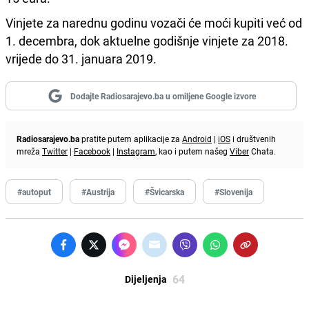
Vinjete za narednu godinu vozači će moći kupiti već od
1. decembra, dok aktuelne godišnje vinjete za 2018.
vrijede do 31. januara 2019.
Dodajte Radiosarajevo.ba u omiljene Google izvore
Radiosarajevo.ba
pratite putem aplikacije za
Android
|
iOS
i društvenih
mreža
Twitter
|
Facebook
|
Instagram
, kao i putem našeg
Viber
Chata.
#autoput
#Austrija
#Švicarska
#Slovenija
64
Dijeljenja