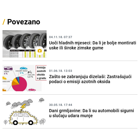
/
Povezano
04.11.18. 07:37
Uoči hladnih mjeseci: Da li je bolje montirati
uske ili široke zimske gume
01.06.18. 13:03
Zašto se zabranjuju dizelaši: Zastrašujući
podaci o emisiji azotnih oksida
30.05.18. 17:44
Dani grmljavine: Da li su automobili sigurni
u slučaju udara munje