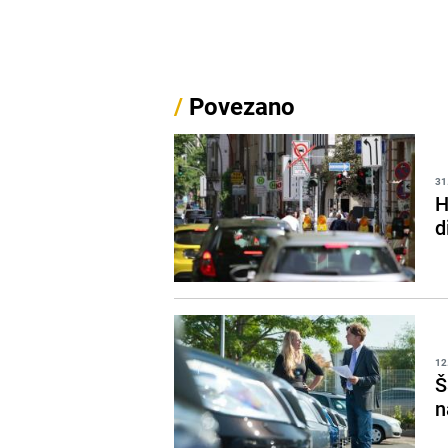
/
Povezano
31
H
d
12
Š
n