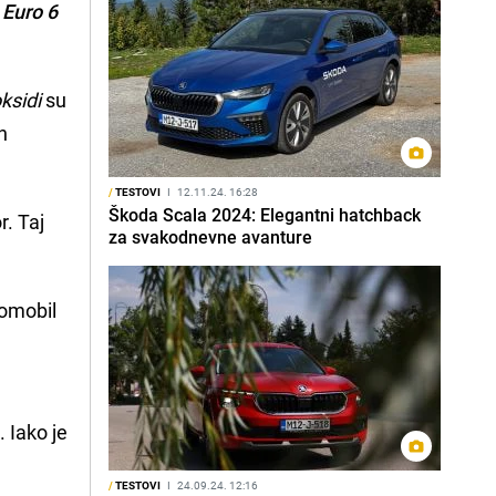
Euro 6
ksidi
su
h
/
TESTOVI
I
12.11.24. 16:28
Škoda Scala 2024: Elegantni hatchback
r. Taj
za svakodnevne avanture
tomobil
. Iako je
/
TESTOVI
I
24.09.24. 12:16