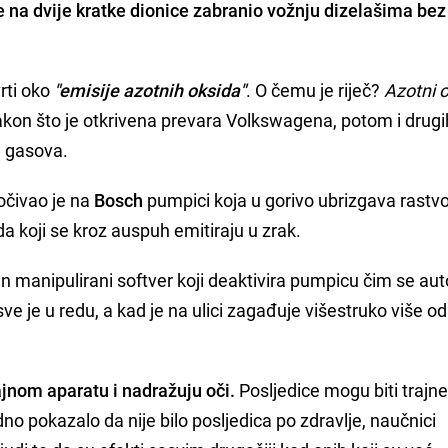
je na dvije kratke dionice zabranio vožnju dizelašima bez
rti oko
"emisije azotnih oksida"
. O čemu je riječ?
Azotni o
nakon što je otkrivena prevara Volkswagena, potom i drugi
h gasova.
očivao je na
Bosch
pumpici koja u gorivo ubrizgava rastvo
a koji se kroz auspuh emitiraju u zrak.
 manipulirani softver koji deaktivira pumpicu čim se au
 sve je u redu, a kad je na ulici zagađuje višestruko više od
ajnom aparatu i nadražuju oči.
Posljedice mogu biti trajne
no pokazalo da nije bilo posljedica po zdravlje, naučnici