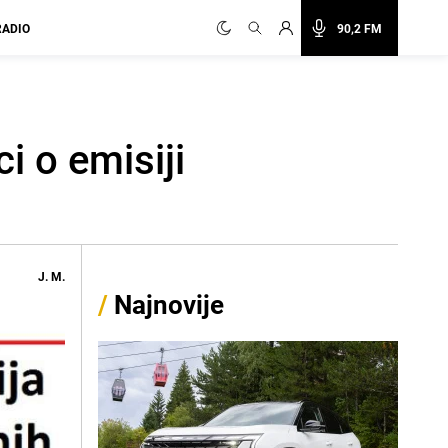
RADIO
90,2 FM
i o emisiji
J. M.
/
Najnovije