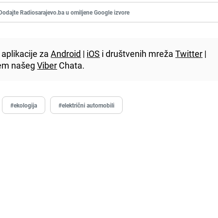
Dodajte Radiosarajevo.ba u omiljene Google izvore
aplikacije za
Android
|
iOS
i društvenih mreža
Twitter
|
utem našeg
Viber
Chata.
#ekologija
#električni automobili