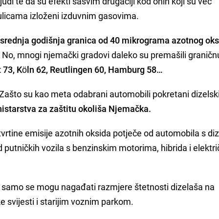
judi te da su efekti sasvim drugačiji kod onih koji su već
a ulicama izloženi izduvnim gasovima.
srednja godišnja granica od 40 mikrograma azotnog oks
. No, mnogi njemački gradovi daleko su premašili graničn
 73, Köln 62, Reutlingen 60, Hamburg 58…
. Zašto su kao meta odabrani automobili pokretani dizels
istarstva za zaštitu okoliša Njemačka.
tvrtine emisije azotnih oksida potječe od automobila s di
putničkih vozila s benzinskim motorima, hibrida i elektri
 samo se mogu nagađati razmjere štetnosti dizelaša na
 svijesti i starijim voznim parkom.