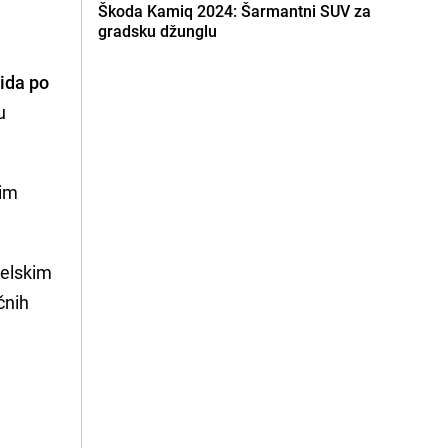
Škoda Kamiq 2024: Šarmantni SUV za
gradsku džunglu
ida po
u
kim
zelskim
čnih