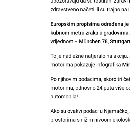
upozoravaju da su testirani zdravi l
zdravstveno načeti ili su trajno n
Europskim propisima određena je 
kubnom metru zraka u gradovima
vrijednost –
München 78, Stuttgart
To je nadležne natjeralo na akciju
motorima pokazuje infografika
Min
Po njihovim podacima, skoro tri če
motorima, odnosno 24 puta više od 
automobila!
Ako su ovakvi podaci u Njemačkoj,
prostorima s nižim nivoom ekološke