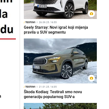
/
TESTOVI
I
26.09.25. 16:55
Geely Starray: Novi igrač koji mijenja
pravila u SUV segmentu
/
TESTOVI
I
21.01.25. 14:35
Škoda Kodiaq: Testirali smo novu
a
generaciju popularnog SUV-a