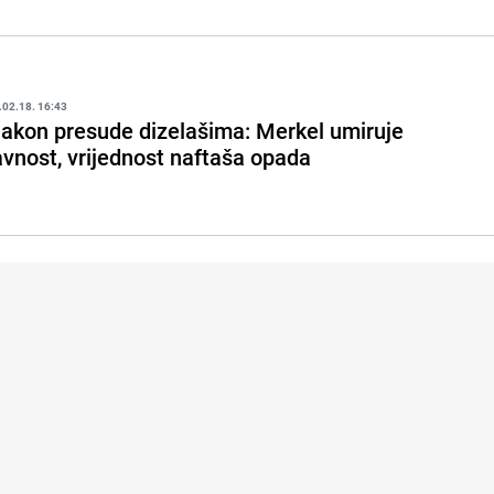
.02.18. 16:43
akon presude dizelašima: Merkel umiruje
avnost, vrijednost naftaša opada