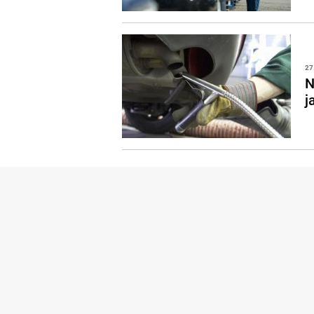
27
N
j