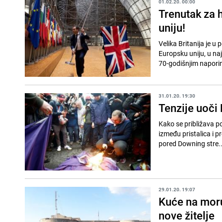
01.02.20. 00:00
Trenutak za h
uniju!
Velika Britanija je 
Europsku uniju, u na
70-godišnjim naporim
31.01.20. 19:30
Tenzije uoči
Kako se približava po
između pristalica i p
pored Downing stre..
29.01.20. 19:07
Kuće na moru 
nove žitelje