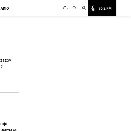
RADIO
90,2 FM
 izazov
te
broju
počevši od