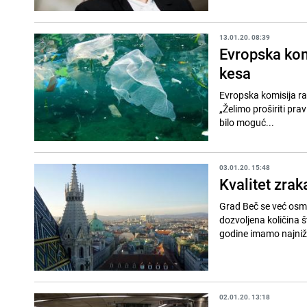
13.01.20. 08:39
Evropska kom
kesa
Evropska komisija ra
„Želimo proširiti pra
bilo moguć...
03.01.20. 15:48
Kvalitet zrak
Grad Beč se već osmi
dozvoljena količina š
godine imamo najniž
02.01.20. 13:18