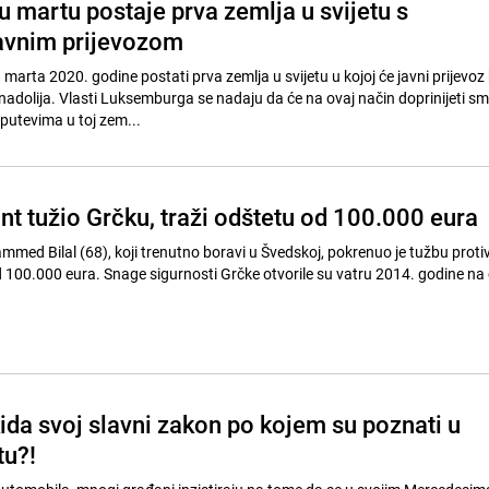
 martu postaje prva zemlja u svijetu s
avnim prijevozom
arta 2020. godine postati prva zemlja u svijetu u kojoj će javni prijevoz b
nadolija. Vlasti Luksemburga se nadaju da će na ovaj način doprinijeti s
putevima u toj zem...
ant tužio Grčku, traži odštetu od 100.000 eura
ammed Bilal (68), koji trenutno boravi u Švedskoj, pokrenuo je tužbu proti
d 100.000 eura. Snage sigurnosti Grčke otvorile su vatru 2014. godine na
da svoj slavni zakon po kojem su poznati u
tu?!