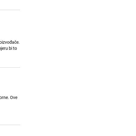
roizvođače.
jeru bi to
u
vorne. Ove