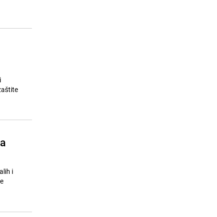
i
zaštite
za
lih i
ne