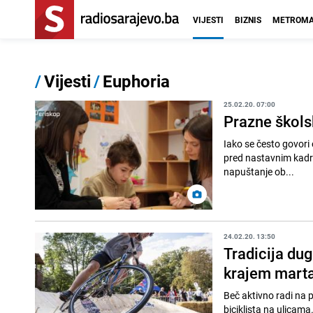
VIJESTI
BIZNIS
METROMA
/
Vijesti
/
Euphoria
25.02.20. 07:00
Prazne škols
Iako se često govori 
pred nastavnim kadro
napuštanje ob...
24.02.20. 13:50
Tradicija du
krajem mart
Beč aktivno radi na 
biciklista na ulicama