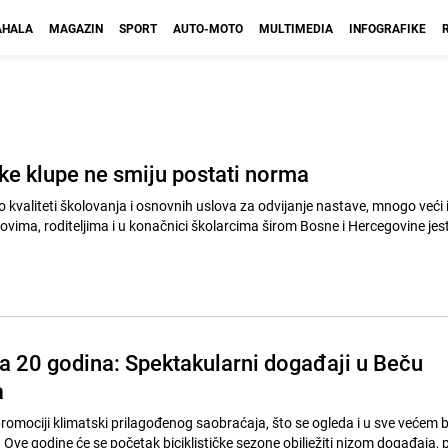
HALA
MAGAZIN
SPORT
AUTO-MOTO
MULTIMEDIA
INFOGRAFIKE
ke klupe ne smiju postati norma
o kvaliteti školovanja i osnovnih uslova za odvijanje nastave, mnogo veći
vima, roditeljima i u konačnici školarcima širom Bosne i Hercegovine jes
ga 20 godina: Spektakularni događaji u Beču
a
promociji klimatski prilagođenog saobraćaja, što se ogleda i u sve većem 
. Ove godine će se početak biciklističke sezone obilježiti nizom događaja, 