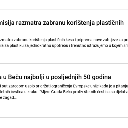
isija razmatra zabranu korištenja plastičnih
zmatra zabranu korištenja plastičnih kesa i priprema nove zahtjeve za p
vila za plastiku za jednokratnu upotrebu i trenutno istražujemo u kojem sm
a u Beču najbolji u posljednjih 50 godina
 put zaredom uspio pridržati ograničenja Evropske unije kada je u pitanj
tetnih čestica u zraku. "Mjere Grada Beča protiv štetnih čestica su djelot
e zagađ...