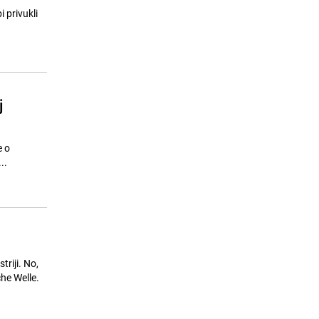
i privukli
j
e o
..
triji. No,
che Welle.