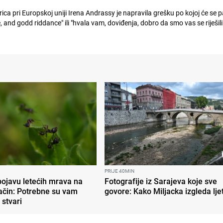
a pri Europskoj uniji Irena Andrassy je napravila grešku po kojoj će se p
and godd riddance" ili "hvala vam, doviđenja, dobro da smo vas se riješili",
PRIJE 40MIN
 pojavu letećih mrava na
Fotografije iz Sarajeva koje sve
ačin: Potrebne su vam
govore: Kako Miljacka izgleda ljet
 stvari