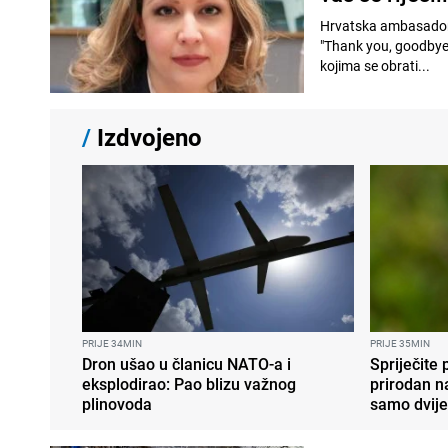
Hrvatska ambasadoric
"Thank you, goodbye, 
kojima se obrati...
/
Izdvojeno
PRIJE 34MIN
PRIJE 35MIN
Dron ušao u članicu NATO-a i
Spriječite
eksplodirao: Pao blizu važnog
prirodan n
plinovoda
samo dvije