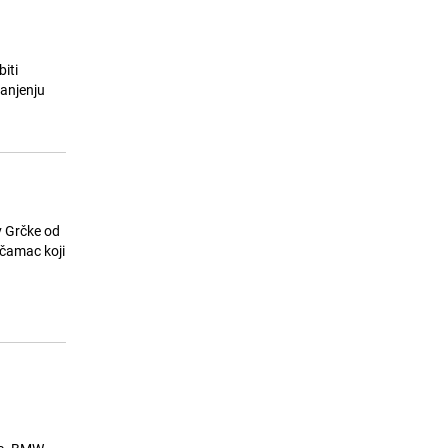
iti
manjenju
v Grčke od
 čamac koji