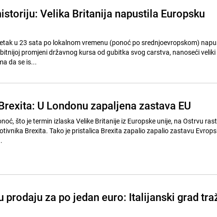
istoriju: Velika Britanija napustila Europsku
u petak u 23 sata po lokalnom vremenu (ponoć po srednjoevropskom) napus
jbitnijoj promjeni državnog kursa od gubitka svog carstva, nanoseći velik
a da se is...
 Brexita: U Londonu zapaljena zastava EU
noć, što je termin izlaska Velike Britanije iz Europske unije, na Ostrvu rast
rotivnika Brexita. Tako je pristalica Brexita zapalio zapalio zastavu Evrops
.
prodaju za po jedan euro: Italijanski grad tra