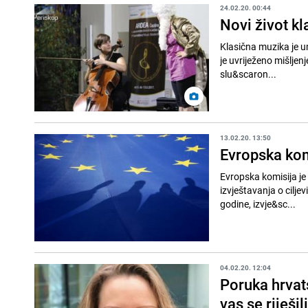
24.02.20. 00:44
Novi život k
Klasična muzika je um
je uvriježeno mišljen
slu&scaron...
13.02.20. 13:50
Evropska kom
Evropska komisija je
izvještavanja o cilje
godine, izvje&sc...
04.02.20. 12:04
Poruka hrvat
vas se riješili