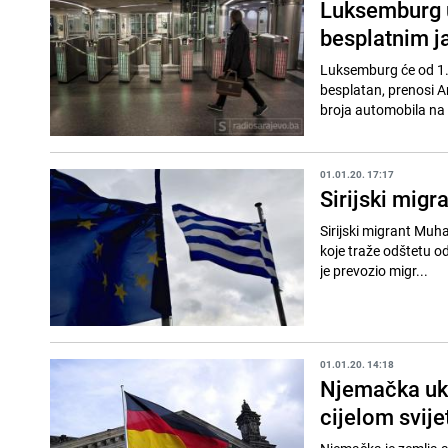
Luksemburg u
besplatnim j
Luksemburg će od 1. m
besplatan, prenosi A
broja automobila na 
01.01.20. 17:17
Sirijski migr
Sirijski migrant Muh
koje traže odštetu o
je prevozio migr...
01.01.20. 14:18
Njemačka uki
cijelom svije