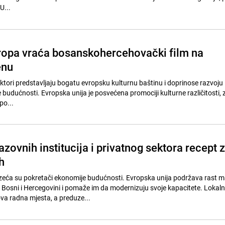
U...
ropa vraća bosanskohercehovački film na
enu
sektori predstavljaju bogatu evropsku kulturnu baštinu i doprinose razvoju 
budućnosti. Evropska unija je posvećena promociji kulturne različitosti, 
po...
zovnih institucija i privatnog sektora recept 
h
zeća su pokretači ekonomije budućnosti. Evropska unija podržava rast ma
 Bosni i Hercegovini i pomaže im da modernizuju svoje kapacitete. Lokal
ova radna mjesta, a preduze...