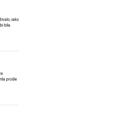
ivalo, iako
i bila
ze
ila prošle