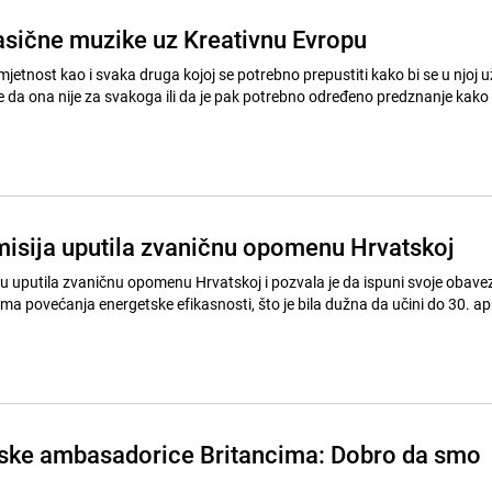
lasične muzike uz Kreativnu Evropu
jetnost kao i svaka druga kojoj se potrebno prepustiti kako bi se u njoj už
je da ona nije za svakoga ili da je pak potrebno određeno predznanje kako b
isija uputila zvaničnu opomenu Hrvatskoj
 u uputila zvaničnu opomenu Hrvatskoj i pozvala je da ispuni svoje obave
vima povećanja energetske efikasnosti, što je bila dužna da učini do 30. apr
ske ambasadorice Britancima: Dobro da smo