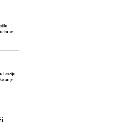
tila
i udarac
u tenzije
ke unije
ži