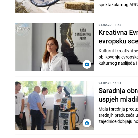
spektakularnog ARG
24.02.20. 11:48
Kreativna Ev
evropsku sc
Kulturni i kreativni 
oblikovanju evropske 
kulturnog naslijeđa i 
24.02.20. 11:31
Saradnja obra
uspjeh mladi
Mala i srednja predu
srednjih preduzeća u
zajednice dobijaju n