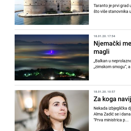
Taranto je prvi grad u
što više stanovnika u 
18.01.20. 17:54
Njemački med
magli
„Balkan u neprolazno
„zimskom smogu“, a a
18.01.20. 10:57
Za koga navij
Nekada izbjeglička dj
Alma Zadić se i danas
"Prva ministrica p...