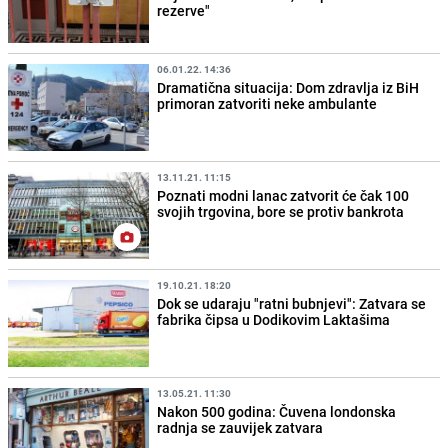
rezerve"
06.01.22. 14:36
Dramatična situacija: Dom zdravlja iz BiH
primoran zatvoriti neke ambulante
13.11.21. 11:15
Poznati modni lanac zatvorit će čak 100
svojih trgovina, bore se protiv bankrota
19.10.21. 18:20
Dok se udaraju "ratni bubnjevi": Zatvara se
fabrika čipsa u Dodikovim Laktašima
13.05.21. 11:30
Nakon 500 godina: Čuvena londonska
radnja se zauvijek zatvara