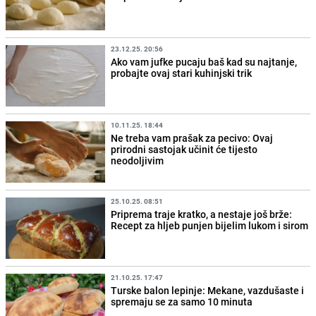
23.12.25. 20:56
Ako vam jufke pucaju baš kad su najtanje,
probajte ovaj stari kuhinjski trik
10.11.25. 18:44
Ne treba vam prašak za pecivo: Ovaj
prirodni sastojak učinit će tijesto
neodoljivim
25.10.25. 08:51
Priprema traje kratko, a nestaje još brže:
Recept za hljeb punjen bijelim lukom i sirom
21.10.25. 17:47
Turske balon lepinje: Mekane, vazdušaste i
spremaju se za samo 10 minuta