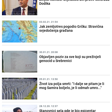
Dodika
03.02.21. 21:54
Jak zemljotres pogodio Grčku: Stravična
svjedočenja građana
30.01.21. 20:08
Objavljen poziv za sve koji su preživjeli
genocid u Srebrenici
09.01.21. 13:50
Život iza polja smrti: "I dalje se pitam je li
mog Samira boljelo, je li odmah umro..."
28.12.20. 12:37
Stanovnici sela gde je bio epicentar