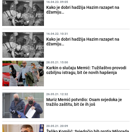
16.04.23. 09:05
Kako je dobri hadžija Hazim razapet na
džamiju…
16.04.22. 10:31
Kako je dobri hadžija Hazim razapet na
džamiju…
28.05.21. 15:00
Karkin o slučaju Memić: Tužilaštvo provodi
ozbiljnu istragu, bit će novih hapšenja
26.05.21. 12:32
Muriz Memić potvrdio: Osam svjedoka je
tražilo zaštitu, bit će ih još
20.05.21. 20:09
Željko Komšić: Svjedočio bih protiv Milorada