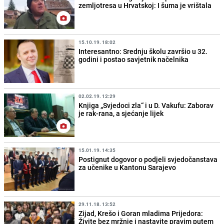
zemljotresa u Hrvatskoj: I šuma je vrištala
15.10.19. 18:02
Interesantno: Srednju školu završio u 32.
godini i postao savjetnik načelnika
02.02.19. 12:29
Knjiga „Svjedoci zla“ i u D. Vakufu: Zaborav
je rak-rana, a sjećanje lijek
15.01.19. 14:35
Postignut dogovor o podjeli svjedočanstava
za učenike u Kantonu Sarajevo
29.11.18. 13:52
Zijad, Krešo i Goran mladima Prijedora:
Živite bez mržnje i nastavite pravim putem