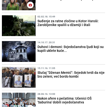
02.02.18. 15:49
Suđenje za ratne zločine u Kotor-Varoši:
Zarobljenike spalili u džamiji i štali
14.10.17. 20:31
Duhovi i demoni: Svjedočanstva ljudi koji su
kupili uklete kuće...
15.11.16. 11:05
Slučaj "Dženan Memić": Svjedok tvrdi da nije
bio zeleni, već bordo kombi
28.06.16. 13:00
Nakon afere s pečatima: Učenici OŠ
'Saburina' dobili svjedočanstva