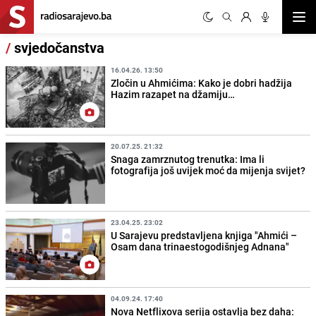
Otvor
/
svjedočanstva
16.04.26. 13:50
Zločin u Ahmićima: Kako je dobri hadžija
Hazim razapet na džamiju…
20.07.25. 21:32
Snaga zamrznutog trenutka: Ima li
fotografija još uvijek moć da mijenja svijet?
23.04.25. 23:02
U Sarajevu predstavljena knjiga "Ahmići –
Osam dana trinaestogodišnjeg Adnana"
04.09.24. 17:40
Nova Netflixova serija ostavlja bez daha: