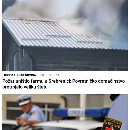
/
BOSNA I HERCEGOVINA
I
PRIJE OKO 7H
Požar uništio farmu u Srebrenici: Povratničko domaćinstvo
pretrpjelo veliku štetu