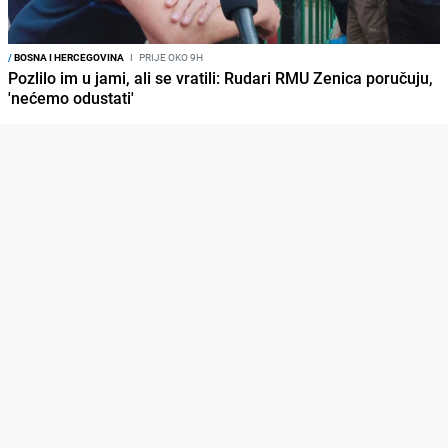
/
BOSNA I HERCEGOVINA
I
PRIJE OKO 9H
Pozlilo im u jami, ali se vratili: Rudari RMU Zenica poručuju,
'nećemo odustati'