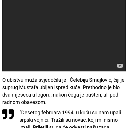
O ubistvu muža svjedočila je i Ćelebija Smajlović, čiji je
suprug Mustafa ubijen ispred kuće. Prethodno je bio
dva mjeseca u logoru, nakon čega je pušten, ali pod
radnom obavezom.
"Desetog februara 1994. u kuću su nam upali
srpski vojnici. Tražili su novac, koji mi nismo
imali. Prijetili su da će odvesti našu tada