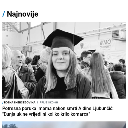
/
Najnovije
/
BOSNA I HERCEGOVINA
I
PRIJE OKO 6H
Potresna poruka imama nakon smrti Aldine Ljubunčić:
"Dunjaluk ne vrijedi ni koliko krilo komarca"