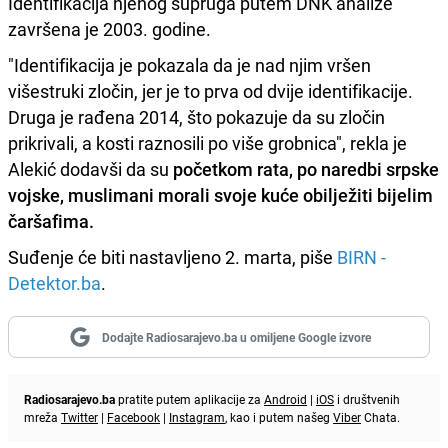
Identifikacija njenog supruga putem DNK analize
završena je 2003. godine.
"Identifikacija je pokazala da je nad njim vršen
višestruki zločin, jer je to prva od dvije identifikacije.
Druga je rađena 2014, što pokazuje da su zločin
prikrivali, a kosti raznosili po više grobnica", rekla je
Alekić dodavši da su
početkom rata, po naredbi srpske
vojske, muslimani morali svoje kuće obilježiti bijelim
čaršafima.
Suđenje će biti nastavljeno 2. marta, piše
BIRN -
Detektor.ba
.
Dodajte Radiosarajevo.ba u omiljene Google izvore
Radiosarajevo.ba
pratite putem aplikacije za
Android
|
iOS
i društvenih
mreža
Twitter
|
Facebook
|
Instagram
, kao i putem našeg
Viber
Chata.