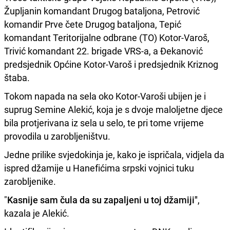
Župljanin komandant Drugog bataljona, Petrović
komandir Prve čete Drugog bataljona, Tepić
komandant Teritorijalne odbrane (TO) Kotor-Varoš,
Trivić komandant 22. brigade VRS-a, a Đekanović
predsjednik Općine Kotor-Varoš i predsjednik Kriznog
štaba.
Tokom napada na sela oko Kotor-Varoši ubijen je i
suprug Semine Alekić, koja je s dvoje maloljetne djece
bila protjerivana iz sela u selo, te pri tome vrijeme
provodila u zarobljeništvu.
Jedne prilike svjedokinja je, kako je ispričala, vidjela da
ispred džamije u Hanefićima srpski vojnici tuku
zarobljenike.
"
Kasnije sam čula da su zapaljeni u toj džamiji"
,
kazala je Alekić.