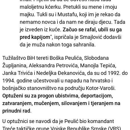
maloljetnu kćerku. Pretukli su mene i moju
majku. Tukli su i Mustafu, koji im je rekao da
nemamo novca i da nam ne diraju djecu. Tada
je izveden iz kuće.
Začuo se rafal, ubili su ga
pred kapijom
", ispričala je Smajlović dodavši
da je muža nakon toga sahranila.
Tužilaštvo BiH tereti Boška Peulića, Slobodana
Župljanina, Aleksandra Petrovića, Manojla Tepića,
Janka Trivića i Nedeljka Đekanovića, da su od 1992. do
1994. godine učestvovali u napadu na hrvatsko i
bošnjačko stanovništvo na području Kotor-Varoši.
Optuženi su za progon ubistvima, deportacijom,
zatvaranjem, mučenjem, silovanjem i tjeranjem na
prinudni rad
.
U optužnici se navodi da je Peulić bio komandant
Treće taktičke grupe Vojske Republike Srpske (VRS),