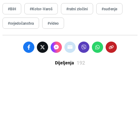
#BiH
#Kotor-Varoš
#ratni zločini
#suđenje
#svjedočanstva
#video
192
Dijeljenja