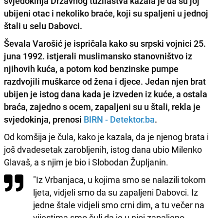
svjedokinja Državnog tužilaštva kazala je da su joj
ubijeni otac i nekoliko braće, koji su spaljeni u jednoj
štali u selu Dabovci.
Ševala Varošić je ispričala kako su srpski vojnici 25.
juna 1992. istjerali muslimansko stanovništvo iz
njihovih kuća, a potom kod benzinske pumpe
razdvojili muškarce od žena i djece. Jedan njen brat
ubijen je istog dana kada je izveden iz kuće, a
ostala
braća, zajedno s ocem, zapaljeni su u štali, rekla je
svjedokinja, prenosi
BIRN - Detektor.ba
.
Od komšija je čula, kako je kazala, da je njenog brata i
još dvadesetak zarobljenih, istog dana ubio Milenko
Glavaš, a s njim je bio i Slobodan Župljanin.
"Iz Vrbanjaca, u kojima smo se nalazili tokom
ljeta, vidjeli smo da su zapaljeni Dabovci. Iz
jedne štale vidjeli smo crni dim, a tu večer na
vijestima smo čuli da je u njoj zapaljeno