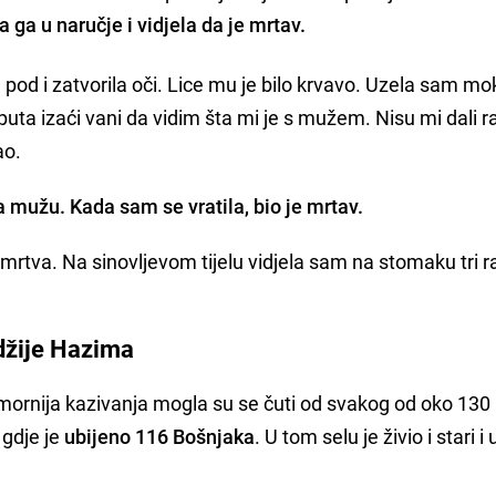
a ga u naručje i vidjela da je mrtav.
 pod i zatvorila oči. Lice mu je bilo krvavo. Uzela sam mo
uta izaći vani da vidim šta mi je s mužem. Nisu mi dali ra
ao.
 mužu. Kada sam se vratila, bio je mrtav.
rtva. Na sinovljevom tijelu vidjela sam na stomaku tri r
džije Hazima
omornija kazivanja mogla su se čuti od svakog od oko 130
 gdje je
ubijeno 116 Bošnjaka
. U tom selu je živio i stari i