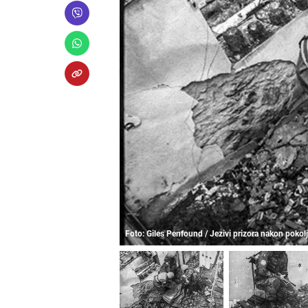
Foto: Giles Penfound / Jezivi prizora nakon poko