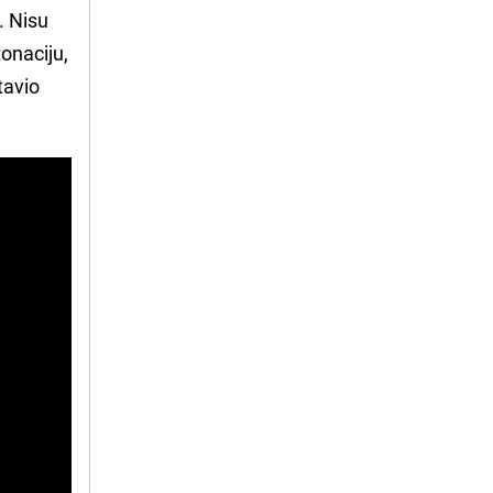
. Nisu
tonaciju,
tavio