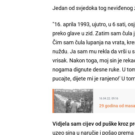
Jedan od svjedoka tog neviđenog z
"16. aprila 1993, ujutro, u 6 sati,
preko glave u zid. Zatim sam čula j
Čim sam čula lupanja na vrata, kre
nuždu. Ja sam mu rekla da vrši u 
vrisak. Nakon toga, moj sin je rekao
nogama dignute desne ruke. U tom
pucajte, dijete mi je ranjeno!' U to
16.04.22. 09:16
29 godina od masak
Vidjela sam cijev od puške kroz p
uzeo sina u naručje i pošao prema