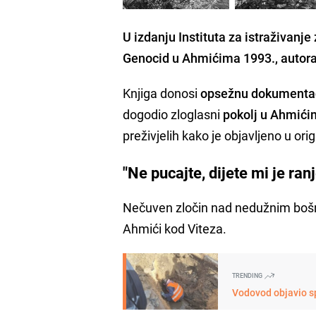
U izdanju Instituta za istraživanje
Genocid u Ahmićima 1993., autor
Knjiga donosi
opsežnu dokumentac
dogodio zloglasni
pokolj u Ahmić
preživjelih kako je objavljeno u or
"Ne pucajte, dijete mi je ran
Nečuven zločin nad nedužnim bošn
Ahmići kod Viteza.
TRENDING
Vodovod objavio sp