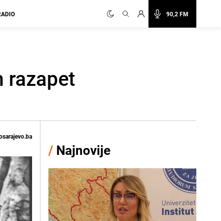
RADIO
90,2 FM
m razapet
osarajevo.ba
/
Najnovije