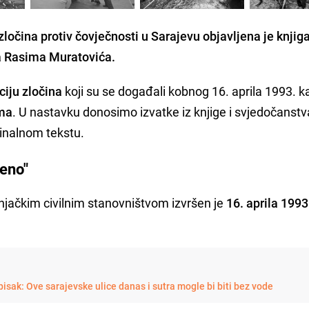
 zločina protiv čovječnosti u Sarajevu objavljena je knjig
a Rasima Muratovića.
iju zločina
koji su se događali kobnog 16. aprila 1993. k
ima
. U nastavku donosimo izvatke iz knjige i svjedočanstv
iginalnom tekstu.
jeno"
jačkim civilnim stanovništvom izvršen je
16. aprila 1993
isak: Ove sarajevske ulice danas i sutra mogle bi biti bez vode