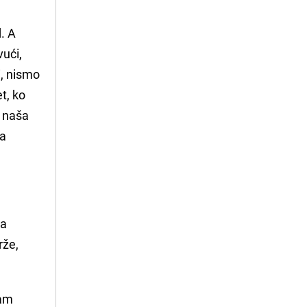
d. A
vući,
i, nismo
t, ko
, naša
da
ća
rže,
am