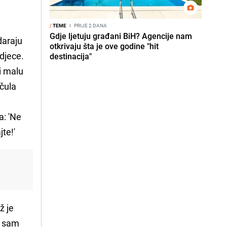
/
TEME
I
PRIJE 2 DANA
Gdje ljetuju građani BiH? Agencije nam
daraju
otkrivaju šta je ove godine "hit
 djece.
destinacija"
i malu
čula
a: 'Ne
te!'
ž je
a sam