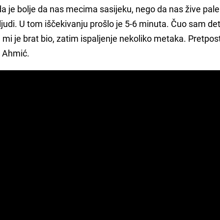
a je bolje da nas mecima sasijeku, nego da nas žive pale
iji ljudi. U tom iščekivanju prošlo je 5-6 minuta. Čuo sam de
mi je brat bio, zatim ispaljenje nekoliko metaka. Pretpos
a Ahmić.