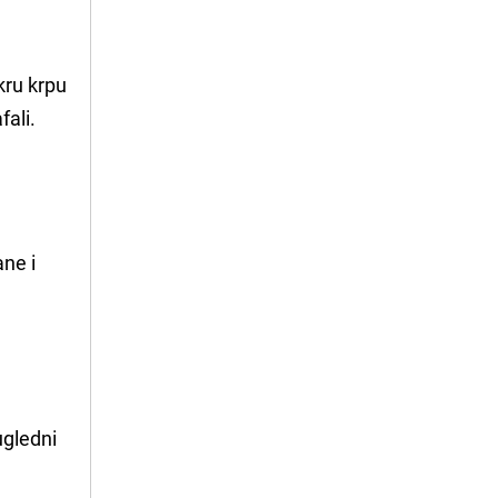
kru krpu
fali.
ane i
 ugledni