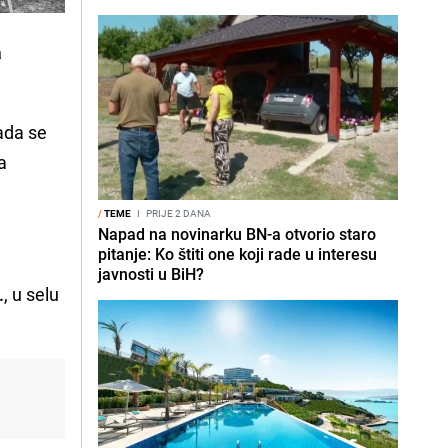
a
ada se
a
/
TEME
I
PRIJE 2 DANA
Napad na novinarku BN-a otvorio staro
pitanje: Ko štiti one koji rade u interesu
javnosti u BiH?
.
, u selu