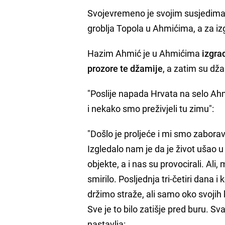
Svojevremeno je svojim susjedima 
groblja Topola u Ahmićima, a za iz
Hazim Ahmić je u Ahmićima
izgra
prozore te džamije
, a zatim su dž
"Poslije napada Hrvata na selo Ahm
i nekako smo preživjeli tu zimu":
"Došlo je proljeće i mi smo zabora
Izgledalo nam je da je život ušao u 
objekte, a i nas su provocirali. Ali,
smirilo. Posljednja tri-četiri dana 
držimo straže, ali samo oko svojih 
Sve je to bilo zatišje pred buru. Sv
nastavlja: