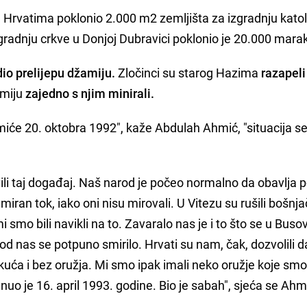
Hrvatima poklonio 2.000 m2 zemljišta za izgradnju kato
gradnju crkve u Donjoj Dubravici poklonio je 20.000 mara
dio prelijepu džamiju.
Zločinci su starog Hazima
razapeli
amiju
zajedno s njim minirali.
iće 20. oktobra 1992", kaže Abdulah Ahmić, "situacija se
vili taj događaj. Naš narod je počeo normalno da obavlja 
miran tok, iako oni nisu mirovali. U Vitezu su rušili bošnj
 mi smo bili navikli na to. Zavaralo nas je i to što se u Busov
i kod nas se potpuno smirilo. Hrvati su nam, čak, dozvolili d
kuća i bez oružja. Mi smo ipak imali neko oružje koje smo k
anuo je 16. april 1993. godine. Bio je sabah", sjeća se Ahmi