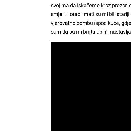
svojima da iskačemo kroz prozor, d
smjeli. I otac i mati su mi bili star
vjerovatno bombu ispod kuće, gdje 
sam da su mi brata ubili", nastavlj