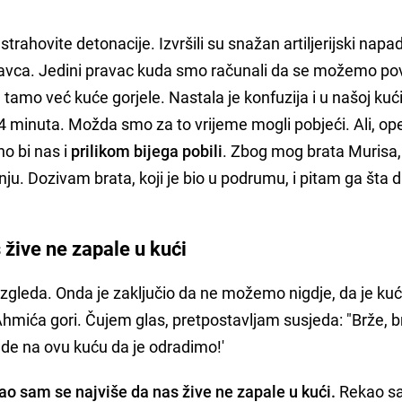
strahovite detonacije. Izvršili su snažan artiljerijski napa
pravca. Jedini pravac kuda smo računali da se možemo po
u tamo već kuće gorjele. Nastala je konfuzija i u našoj kuć
-4 minuta. Možda smo za to vrijeme mogli pobjeći. Ali, ope
no bi nas i
prilikom bijega pobili
. Zbog mog brata Murisa
u. Dozivam brata, koji je bio u podrumu, i pitam ga šta 
 žive ne zapale u kući
zgleda. Onda je zaključio da ne možemo nigdje, da je ku
hmića gori. Čujem glas, pretpostavljam susjeda: "Brže, b
ajde na ovu kuću da je odradimo!'
ao sam se najviše da nas žive ne zapale u kući.
Rekao s