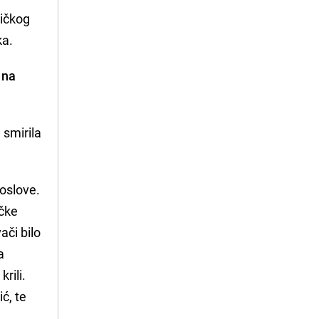
ličkog
ka.
 na
 smirila
poslove.
ačke
ači bilo
a
rili.
ć, te