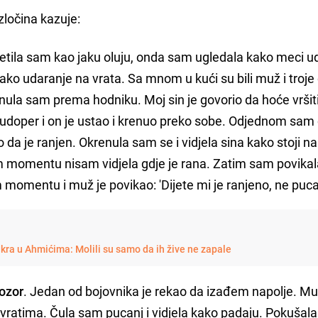
ločina kazuje:
 osjetila sam kao jaku oluju, onda sam ugledala kako meci u
ako udaranje na vrata. Sa mnom u kući su bili muž i troje
nula sam prema hodniku. Moj sin je govorio da hoće vršit
sudoper i on je ustao i krenuo preko sobe. Odjednom sam 
 da je ranjen. Okrenula sam se i vidjela sina kako stoji na
 momentu nisam vidjela gdje je rana. Zatim sam povikal
m momentu i muž je povikao: 'Dijete mi je ranjeno, ne pucaj
ra u Ahmićima: Molili su samo da ih žive ne zapale
rozor
. Jedan od bojovnika je rekao da izađem napolje. Mu
 vratima. Čula sam pucanj i vidjela kako padaju. Pokušal