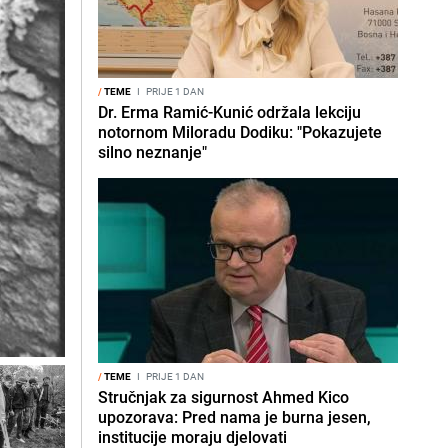
/
TEME
I
PRIJE 1 DAN
Dr. Erma Ramić-Kunić održala lekciju
notornom Miloradu Dodiku: "Pokazujete
silno neznanje"
/
TEME
I
PRIJE 1 DAN
Stručnjak za sigurnost Ahmed Kico
upozorava: Pred nama je burna jesen,
institucije moraju djelovati