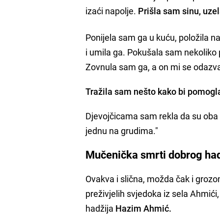
izaći napolje.
Prišla sam sinu, uzel
Ponijela sam ga u kuću, položila na
i umila ga. Pokušala sam nekoliko p
Zovnula sam ga, a on mi se odazv
Tražila sam nešto kako bi pomogla
Djevojčicama sam rekla da su oba m
jednu na grudima."
Mučenička smrti dobrog ha
Ovakva i slična, možda čak i groz
preživjelih svjedoka iz sela Ahmići,
hadžija
Hazim Ahmić.