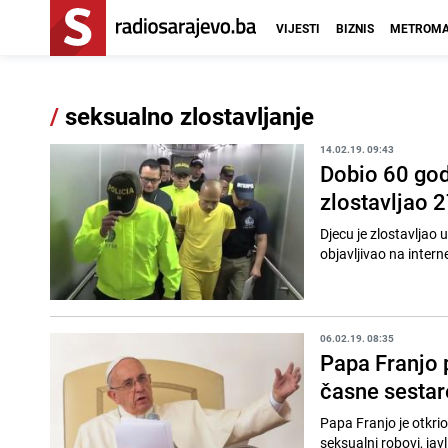
VIJESTI
BIZNIS
METROMA
/
seksualno zlostavljanje
14.02.19. 09:43
Dobio 60 god
zlostavljao 
Djecu je zlostavljao 
06.02.19. 08:35
Papa Franjo p
časne sestar
Papa Franjo je otkrio
seksualni robovi, jav