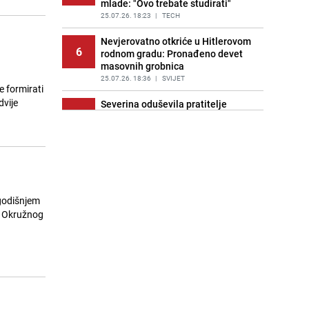
mlade: "Ovo trebate studirati"
25.07.26. 18:23
|
TECH
Nevjerovatno otkriće u Hitlerovom
6
rodnom gradu: Pronađeno devet
masovnih grobnica
25.07.26. 18:36
|
SVIJET
e formirati
dvije
Severina oduševila pratitelje
7
fotografijama s ljetovanja: "Ova
žena ne stari"
25.07.26. 18:41
|
SHOWBIZ
Diplomatski skandal: Ministar
8
Košarac izostavio ambasadora BiH
iz zvanične posjete Egiptu
godišnjem
25.07.26. 19:05
|
BOSNA I HERCEGOVINA
gu Okružnog
Ljekari upozoravaju: Ovaj popularni
9
suplement može ozbiljno oštetiti
jetru
25.07.26. 19:28
|
ŽIVOT I STIL
Veliki problem za poljoprivrednike:
10
Na 39 imanja u BiH potvrđena