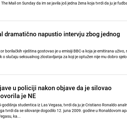
a The Mail on Sunday da im se javila još jedna žena koja tvrdi da ju je fudb
l dramatično napustio intervju zbog jednog
or borilačkih vještina gostovao je u emisiji BBC-a koja je emitirana uživo, 
ave u policiji nakon objave da je silovao
ovorila je NE
godišnja studentica iz Las Vegasa, tvrdi da ju je Cristiano Ronaldo anal
ga tvrdi da se silovanje dogodilo 12. juna 2009. godine u Ronaldovom a
egasu, ka...