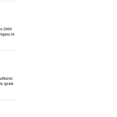
ao 2009.
Vegasu te
muškarac
a, igrala
d