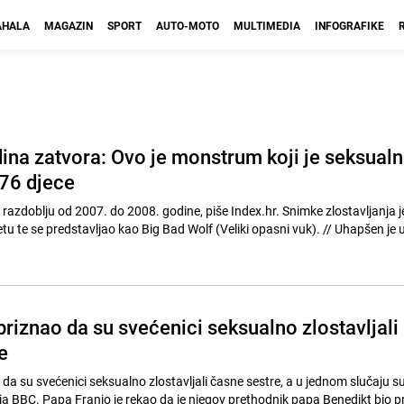
HALA
MAGAZIN
SPORT
AUTO-MOTO
MULTIMEDIA
INFOGRAFIKE
ina zatvora: Ovo je monstrum koji je seksual
276 djece
u razdoblju od 2007. do 2008. godine, piše Index.hr. Snimke zlostavljanja 
objavljivao na internetu te se predstavljao kao Big Bad Wolf (Veliki
riznao da su svećenici seksualno zlostavljali
e
 da su svećenici seksualno zlostavljali časne sestre, a u jednom slučaju su
lja BBC. Papa Franjo je rekao da je njegov prethodnik papa Benedikt bio pri