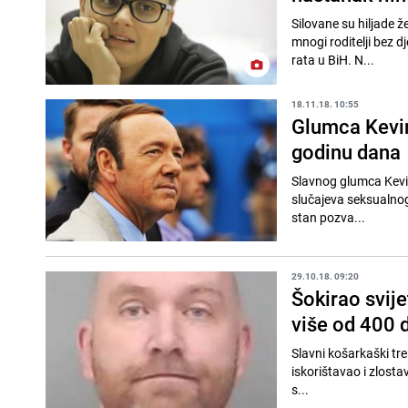
Silovane su hiljade ž
mnogi roditelji bez dj
rata u BiH. N...
18.11.18. 10:55
Glumca Kevin
godinu dana
Slavnog glumca Kevin
slučajeva seksualnog
stan pozva...
29.10.18. 09:20
Šokirao svije
više od 400 
Slavni košarkaški tr
iskorištavao i zlosta
s...