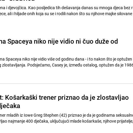
ena i djevojčica. Kao posljedica tih dešavanja danas su mnoga djeca bez ro
ece, ali i hiljade onih koja su se i rodili nakon što su njihove majke silovan
a Spaceya niko nije vidio ni čuo duže od
a Spaceya niko nije vidio više od godinu dana - i to nakon što je optužen 
 zlostavljanja. Podsjećamo, Casey je, između ostalog, optužen da je 1986
t: Košarkaški trener priznao da je zlostavljao
dječaka
ener mladih iz Iowe Greg Stephen (42) priznao je da je godinama seksualn
vljao najmanje 400 dječaka, uključujući mlade košarkaše, njihove prijatelje, 