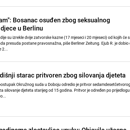
sam": Bosanac osuđen zbog seksualnog
 djece u Berlinu
dije su izrekle dvije zatvorske kazne (17 mjeseci i 20 mjeseci) od kojih će s
da presuda postane pravosnažna, piše Berliner Zeitung. Ejub R. je dobio 
 2...
išnji starac pritvoren zbog silovanja djeteta
 postupak Okružnog suda u Doboju odredio je pritvor sedamdesetčetvoro
a silovanje djeteta starijeg od 15 godina. Pritvor je određen po prijedlo
o...
 godinama zlostavljao unuku: Objavila užasne