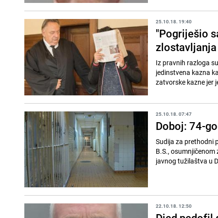
25.10.18. 19:40
"Pogriješio 
zlostavljanja
Iz pravnih razloga su
jedinstvena kazna ka
zatvorske kazne jer je
25.10.18. 07:47
Doboj: 74-god
Sudija za prethodni
B.S., osumnjičenom z
javnog tužilaštva u D
22.10.18. 12:50
Djed pedofil