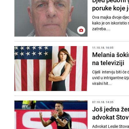
poruke koje j
Ova majka dvoje djece,
kako je on iskoristio
zatreba....
11.10.18. 16:05
Melania šokir
na televiziji
Cijeli intervju biti 
uvid u intrigantne i
viralni hit...
07.10.18. 14:35
Još jedna žen
advokat Stov
Advokat Leslie Stoval