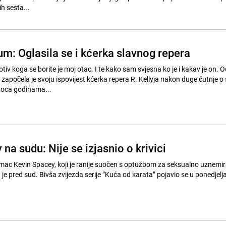
ih sesta...
um: Oglasila se i kćerka slavnog repera
otiv koga se borite je moj otac. I te kako sam svjesna ko je i kakav je on. 
 započela je svoju ispovijest kćerka repera R. Kellyja nakon duge ćutnje o 
 oca godinama...
na sudu: Nije se izjasnio o krivici
mac Kevin Spacey, koji je ranije suočen s optužbom za seksualno uznemir
je pred sud. Bivša zvijezda serije ”Kuća od karata” pojavio se u ponedjel