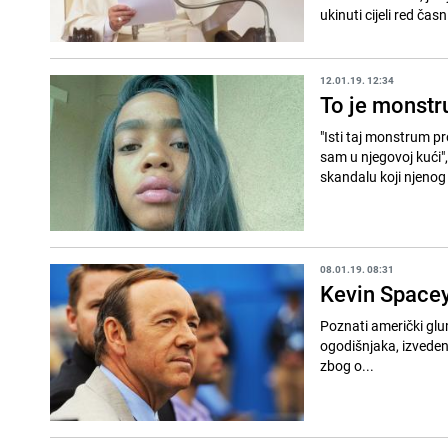
ukinuti cijeli red časn
12.01.19. 12:34
To je monstr
"Isti taj monstrum pr
sam u njegovoj kući",
skandalu koji njenog
08.01.19. 08:31
Kevin Spacey 
Poznati američki glu
ogodišnjaka, izveden 
zbog o...