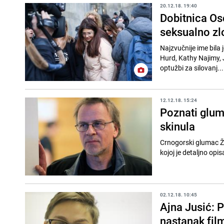
20.12.18. 19:40
Dobitnica Os
seksualno zl
Najzvučnije ime bila 
Hurd, Kathy Najimy, 
optužbi za silovanj...
12.12.18. 15:24
Poznati glum
skinula
Crnogorski glumac Ža
kojoj je detaljno opis
02.12.18. 10:45
Ajna Jusić: P
nastanak fil