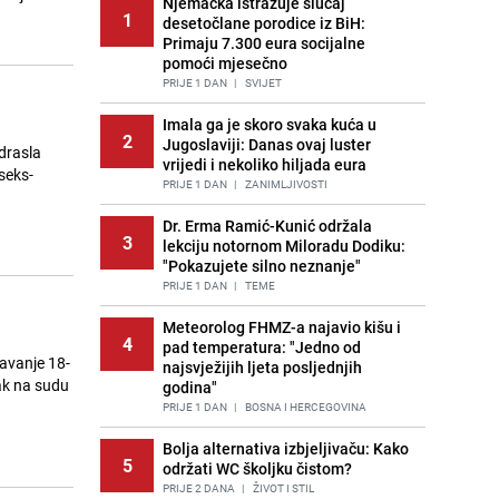
Njemačka istražuje slučaj
1
desetočlane porodice iz BiH:
Primaju 7.300 eura socijalne
pomoći mjesečno
PRIJE 1 DAN
|
SVIJET
Imala ga je skoro svaka kuća u
2
Jugoslaviji: Danas ovaj luster
Odrasla
vrijedi i nekoliko hiljada eura
seks-
PRIJE 1 DAN
|
ZANIMLJIVOSTI
Dr. Erma Ramić-Kunić održala
3
lekciju notornom Miloradu Dodiku:
"Pokazujete silno neznanje"
PRIJE 1 DAN
|
TEME
Meteorolog FHMZ-a najavio kišu i
4
pad temperatura: "Jedno od
avanje 18-
najsvježijih ljeta posljednjih
jak na sudu
godina"
PRIJE 1 DAN
|
BOSNA I HERCEGOVINA
Bolja alternativa izbjeljivaču: Kako
5
održati WC školjku čistom?
PRIJE 2 DANA
|
ŽIVOT I STIL