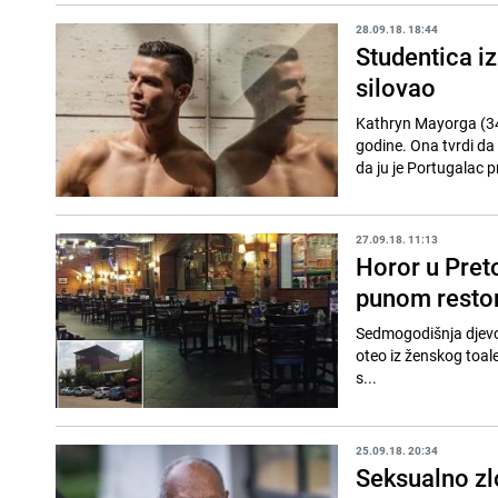
28.09.18. 18:44
Studentica iz
silovao
Kathryn Mayorga (34)
godine. Ona tvrdi d
da ju je Portugalac pri
27.09.18. 11:13
Horor u Pret
punom resto
Sedmogodišnja djevoj
oteo iz ženskog toale
s...
25.09.18. 20:34
Seksualno zl