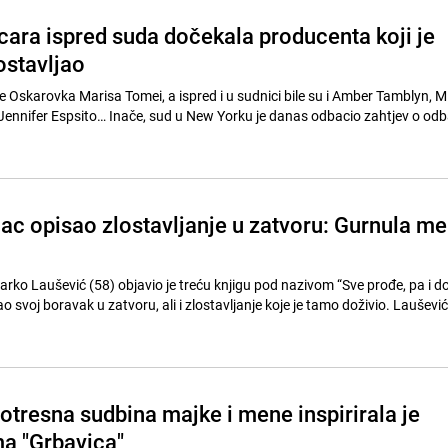
cara ispred suda dočekala producenta koji je
ostavljao
je Oskarovka Marisa Tomei, a ispred i u sudnici bile su i Amber Tamblyn, M
Jennifer Espsito… Inače, sud u New Yorku je danas odbacio zahtjev o odb
ac opisao zlostavljanje u zatvoru: Gurnula me 
rko Laušević (58) objavio je treću knjigu pod nazivom “Sve prođe, pa i d
ao svoj boravak u zatvoru, ali i zlostavljanje koje je tamo doživio. Laušević
otresna sudbina majke i mene inspirirala je
ma "Grbavica"