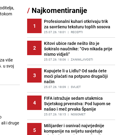
ditelja,
/
Najkomentiranije
Gosti iz Njemačke napravili požar u
e tokom
11
apartmanu u Istri, vlasniku se
smijali i pokazivali srednji prst
Profesionalni kuhari otkrivaju trik
1
za savršenu teksturu toplih sosova
PRIJE 2 DANA
|
REGIJA
25.07.26. 18:01
|
RECEPTI
Recept za brze uštipke: Ne upijaju
12
ulje i gotovi su za 30 minuta
Kitovi ubice rade nešto što je
2
šokiralo naučnike: "Ovo nikada prije
PRIJE OKO 9H
|
RECEPTI
nismo vidjeli"
za više
Očistite rernu bez hemikalija:
25.07.26. 18:06
|
ZANIMLJIVOSTI
13
Poznata stručnjakinja dijeli savjete
. u svoj
Kupujete li u Lidlu? Od sada ćete
PRIJE 2 DANA
|
ŽIVOT I STIL
3
moći plaćati na potpuno drugačiji
način
Novi detalji istrage: Ruske službe
14
otkrile moguć uzrok tragedije bh.
25.07.26. 18:09
|
SVIJET
planinara na Elbrusu
FIFA istražuje sedam utakmica
PRIJE 2 DANA
|
SVIJET
4
Svjetskog prvenstva: Pod lupom se
našao i meč prvaka Španije
Užas u bh. susjedstvu, mladići
15
bludničili nad maloljetnicom i sve
25.07.26. 18:15
|
NOGOMET
o
snimali: "Stari te gleda u lajvu"
ali i druge
Milijarder i osnivač najvrjednije
PRIJE 1 DAN
|
REGIJA
5
kompanije na svijetu savjetuje