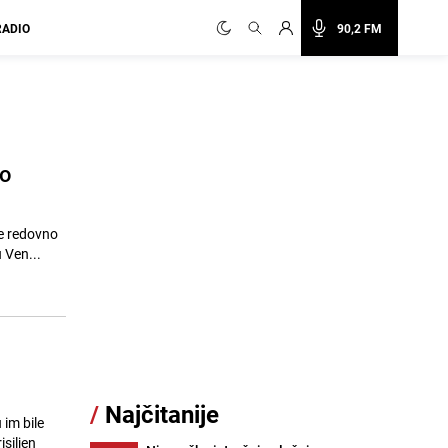
RADIO
90,2 FM
no
je redovno
 opasni vuk). // Uhapšen je u Ven...
/
Najčitanije
 im bile
siljen