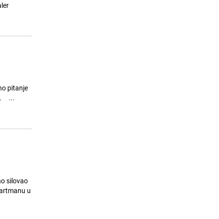
Zanimljiv slučaj u susjedstvu:
aler
15
Hrvatska odbila kupiti vojne dušeke
jer se proizvode u Srbiji
25.07.26. 20:16
|
REGIJA
no pitanje
voditeljice Kirsty Wark o slučaju seksualnog zlostavljanja za koji je optužen nije mu dobro sjelo. ...
no silovao
partmanu u