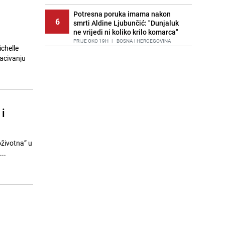
Potresna poruka imama nakon
6
smrti Aldine Ljubunčić: "Dunjaluk
ne vrijedi ni koliko krilo komarca"
PRIJE OKO 19H
|
BOSNA I HERCEGOVINA
ichelle
acivanju
Cijela regija čeka njegovu
7
progonozu: Poznati meteorolog
najavljuje veću promjenu vremena
PRIJE 1 DAN
|
REGIJA
Stručnjaci upozoravaju: Izrael ulaže
i
8
milione kako bi utjecao na
odgovore ChatGPT-a o Gazi
PRIJE 1 DAN
|
SVIJET
oživotna” u
Jedan od najvećih gradova nije na
...
9
listi: Ovo su lokacije prvih Lidl
prodavnica u BiH
PRIJE 1 DAN
|
BOSNA I HERCEGOVINA
Kako očistiti staklo od tuš-kabina:
10
Jednostavni savjeti za očuvanje
sjaja
PRIJE 1 DAN
|
ŽIVOT I STIL