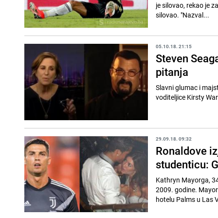
je silovao, rekao je z
silovao. "Nazval...
05.10.18. 21:15
Steven Seaga
pitanja
Slavni glumac i majst
29.09.18. 09:32
Ronaldove izj
studenticu: G
Kathryn Mayorga, 34-
2009. godine. Mayor
hotelu Palms u Las V