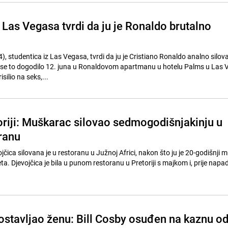
 Las Vegasa tvrdi da ju je Ronaldo brutalno
, studentica iz Las Vegasa, tvrdi da ju je Cristiano Ronaldo analno silov
a se to dogodilo 12. juna u Ronaldovom apartmanu u hotelu Palms u Las 
silio na seks,...
oriji: Muškarac silovao sedmogodišnjakinju u
ranu
čica silovana je u restoranu u Južnoj Africi, nakon što ju je 20-godišnji 
ta. Djevojčica je bila u punom restoranu u Pretoriji s majkom i, prije napad
ostavljao ženu: Bill Cosby osuđen na kaznu o