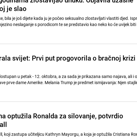
oj je slao
 bila je još dijete kada ju je počeo seksualno zlostavljati vlastiti djed. Ispr
 njezino neslaganje s porodicom te se predstavio kao neko ko će uvijek biti 
ala svijet: Prvi put progovorila o bračnoj krizi
će dostupan u petak - 12. oktobra, a za sada je prikazana samo najava, ali i
zjave prve dame Amerike. Melania Trump je predmet ismijavanja: Njen stajl
a optužila Ronalda za silovanje, potvrdio
all
l, koji zastupa učiteljicu Kathryn Mayorgu, a koja je optužila Cristiana Ro