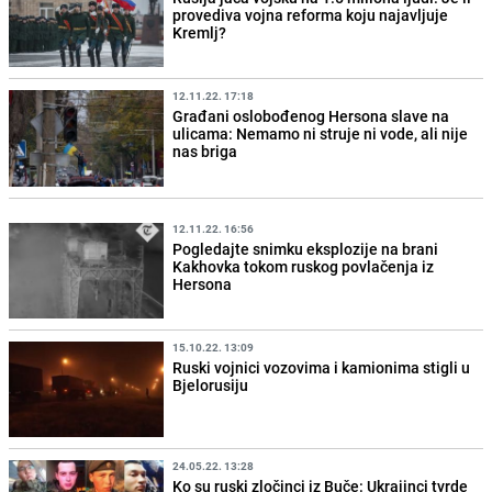
provediva vojna reforma koju najavljuje
Kremlj?
12.11.22. 17:18
Građani oslobođenog Hersona slave na
ulicama: Nemamo ni struje ni vode, ali nije
nas briga
12.11.22. 16:56
Pogledajte snimku eksplozije na brani
Kakhovka tokom ruskog povlačenja iz
Hersona
15.10.22. 13:09
Ruski vojnici vozovima i kamionima stigli u
Bjelorusiju
24.05.22. 13:28
Ko su ruski zločinci iz Buče: Ukrajinci tvrde