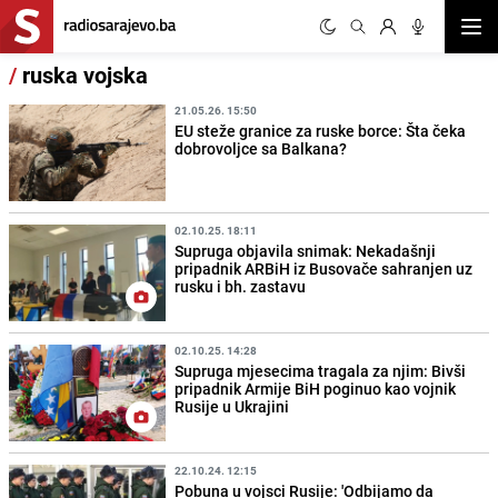
Otvor
/
ruska vojska
21.05.26. 15:50
EU steže granice za ruske borce: Šta čeka
dobrovoljce sa Balkana?
02.10.25. 18:11
Supruga objavila snimak: Nekadašnji
pripadnik ARBiH iz Busovače sahranjen uz
rusku i bh. zastavu
02.10.25. 14:28
Supruga mjesecima tragala za njim: Bivši
pripadnik Armije BiH poginuo kao vojnik
Rusije u Ukrajini
22.10.24. 12:15
Pobuna u vojsci Rusije: 'Odbijamo da