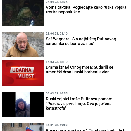
24.04.23. 13:25
Vojna taktika: Pogledajte kako ruska vojska
tretira neposlušne
23.04.23. 08:10
Šef Wagnera: 'Sin najbližeg Putinovog
saradnika se borio za nas'
14.03.23. 18:10
Drama iznad Crnog mora: Sudarili se
američki dron i ruski borbeni avion
02.03.23. 16:55
Ruski vojnici traže Putinovu pomoć:
"Pozdrav s prve linije. Ovo je je*ena
katastrofa"
31.01.23. 19:02
Rusija jača vojsku na 1.5 miliona ljudi: Je li