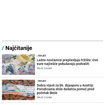
/
Najčitanije
/
SVIJET
Lažne novčanice preplavljuju tržište: Ove
eure najčešće pokušavaju podvaliti
PRIJE 2 DANA
/
SVIJET
Dobra vijest za bh. dijasporu u Austriji:
Porodicama stiže dodatna pomoć pred
početak škole
PRIJE 2 DANA