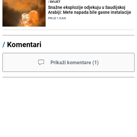
/
SVIJET
Snažne eksplozije odjekuju u Saudijskoj
Arabiji: Mete napada bile gasne instalacije
PRIJE 1 DAN
/
Komentari
Prikaži komentare
(
1
)