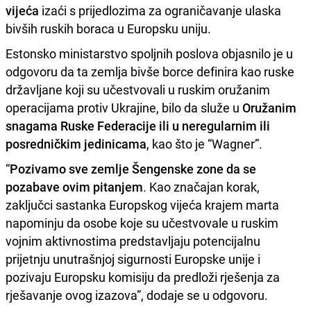
vijeća
izaći s prijedlozima za ograničavanje ulaska
bivših ruskih boraca u Europsku uniju.
Estonsko ministarstvo spoljnih poslova objasnilo je u
odgovoru da ta zemlja bivše borce definira kao ruske
državljane koji su učestvovali u ruskim oružanim
operacijama protiv Ukrajine, bilo da služe u
Oružanim
snagama Ruske Federacije ili u neregularnim ili
posredničkim jedinicama
, kao što je “Wagner”.
“
Pozivamo sve zemlje Šengenske zone da se
pozabave ovim pitanjem
. Kao značajan korak,
zaključci sastanka Europskog vijeća krajem marta
napominju da osobe koje su učestvovale u ruskim
vojnim aktivnostima predstavljaju potencijalnu
prijetnju unutrašnjoj sigurnosti Europske unije i
pozivaju Europsku komisiju da predloži rješenja za
rješavanje ovog izazova”, dodaje se u odgovoru.