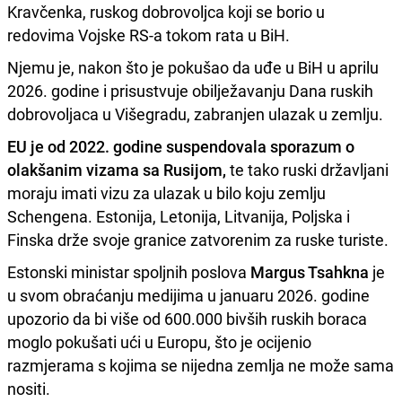
Kravčenka, ruskog dobrovoljca koji se borio u
redovima Vojske RS-a tokom rata u BiH.
Njemu je, nakon što je pokušao da uđe u BiH u aprilu
2026. godine i prisustvuje obilježavanju Dana ruskih
dobrovoljaca u Višegradu, zabranjen ulazak u zemlju.
EU je od 2022. godine suspendovala sporazum o
olakšanim vizama sa Rusijom,
te tako ruski državljani
moraju imati vizu za ulazak u bilo koju zemlju
Schengena. Estonija, Letonija, Litvanija, Poljska i
Finska drže svoje granice zatvorenim za ruske turiste.
Estonski ministar spoljnih poslova
Margus Tsahkna
je
u svom obraćanju medijima u januaru 2026. godine
upozorio da bi više od 600.000 bivših ruskih boraca
moglo pokušati ući u Europu, što je ocijenio
razmjerama s kojima se nijedna zemlja ne može sama
nositi.