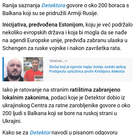
Ranija saznanja
Detektora
govore o oko 200 boraca s
Balkana koji su se pridružili Armiji Rusije.
Inicijativa, predvođena Estonijom
, koju je već podržalo
nekoliko evropskih država i koja bi mogla da se nađe
na agendi Europske unije, predviđa zabranu ulaska u
Schengen za ruske vojnike i nakon završetka rata.
TRENDING
Slučaj koji je zgrozio regiju dobija sudski epilog:
Podignuta optužnica protiv Kristijana Aleksića
Iako je ratovanje na stranim
ratištima zabranjeno
lokalnim zakonima
, podaci koje je Detektor dobio iz
ukrajinskog Centra za ratne zarobljenike govore o oko
200 ljudi s Balkana koji se bore na ruskoj strani u
Ukrajini.
Kako se za
Detektor
navodi u pisanom odgovoru