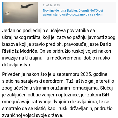
21.05.26. 13:25
Novi incident na Baltiku: Dignuti NATO-ovi
avioni, stanovništvo pozvano da se skloni
Jedan od posljednjih slučajeva povratnika sa
ukrajinskog ratišta, koji je izazvao pažnju javnosti zbog
izazova koji je stavio pred bh. pravosuđe, jeste
Dario
Ristić iz Modriče
. On se pridružio ruskoj vojsci nakon
invazije na Ukrajinu i, u međuvremenu, dobio i rusko
državljanstvo.
Priveden je nakon što je u septembru 2025. godine
sletio na sarajevski aerodrom. Tužilaštvo ga je teretilo
zbog učešća u stranim oružanim formacijama. Slučaj
je zaključen odbacivanjem optužnice, jer zakoni BiH
omogućavaju ratovanje dvojnim državljanima, te se
smatralo da se Ristić, kao i ruski državljanin, pridružio
zvaničnoj vojsci svoje države.