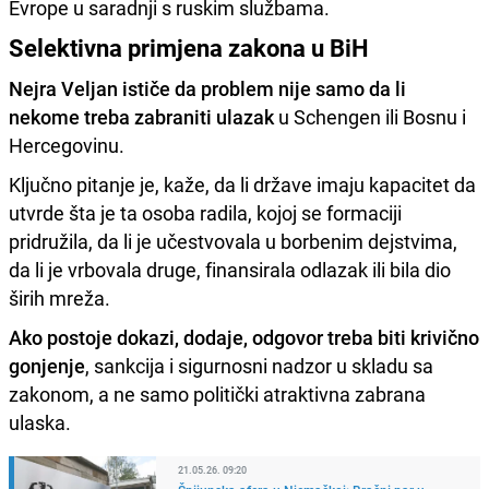
Evrope u saradnji s ruskim službama.
Selektivna primjena zakona u BiH
Nejra Veljan ističe da problem nije samo da li
nekome treba zabraniti ulazak
u Schengen ili Bosnu i
Hercegovinu.
Ključno pitanje je, kaže, da li države imaju kapacitet da
utvrde šta je ta osoba radila, kojoj se formaciji
pridružila, da li je učestvovala u borbenim dejstvima,
da li je vrbovala druge, finansirala odlazak ili bila dio
širih mreža.
Ako postoje dokazi, dodaje, odgovor treba biti krivično
gonjenje
, sankcija i sigurnosni nadzor u skladu sa
zakonom, a ne samo politički atraktivna zabrana
ulaska.
21.05.26. 09:20