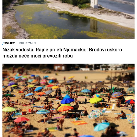
/
SVIJET
I
PRIJE 7MIN
Nizak vodostaj Rajne prijeti Njemačkoj: Brodovi uskoro
možda neće moći prevoziti robu