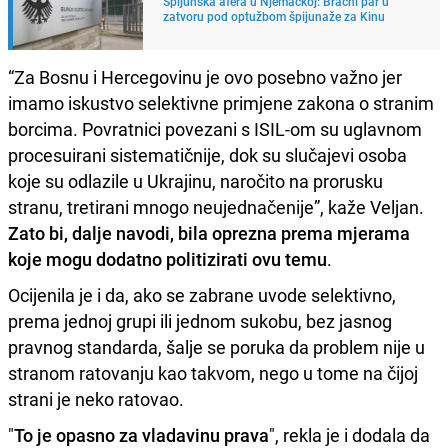
Špijunska afera u Njemačkoj: Bračni par u
zatvoru pod optužbom špijunaže za Kinu
“Za Bosnu i Hercegovinu je ovo posebno važno jer
imamo iskustvo selektivne primjene zakona o stranim
borcima. Povratnici povezani s ISIL-om su uglavnom
procesuirani sistematičnije, dok su slučajevi osoba
koje su odlazile u Ukrajinu, naročito na prorusku
stranu, tretirani mnogo neujednačenije”, kaže Veljan.
Zato bi, dalje navodi, bila oprezna prema mjerama
koje mogu dodatno politizirati ovu temu
.
Ocijenila je i da, ako se zabrane uvode selektivno,
prema jednoj grupi ili jednom sukobu, bez jasnog
pravnog standarda, šalje se poruka da problem nije u
stranom ratovanju kao takvom, nego u tome na čijoj
strani je neko ratovao.
"
To je opasno za vladavinu prava
", rekla je i dodala da