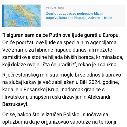
21.05.26. 10:39
Zemljotres zatresao područje u blizini
supervulkana kod Napulja, zatvorene škole
“
I siguran sam da će Putin ove ljude gurati u Europu
.
On će podržati ove ljude sa specijalnim agencijama.
Već znamo za hibridne napade danas, ali možete li
zamisliti ove stotine hiljada bivših boraca, kriminalaca,
koji dolaze ovdje i šta će uraditi?”, rekao je Tsahkna.
Riječi estonskog ministra mogle bi se odnositi upravo
na slučaj kakav je već zabilježen u BiH 2024. godine,
kada je u Bosanskoj Krupi, nadomak granice s
Hrvatskom, uhapšen ruski državljanin
Aleksandr
Bezrukavyi.
On se, nakon što je izručen Poljskoj, suočava sa
optužbama da je organizovao sabotaže na teritoriji