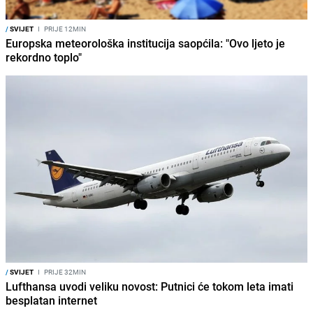
/
SVIJET
I
PRIJE 12MIN
Europska meteorološka institucija saopćila: "Ovo ljeto je
rekordno toplo"
/
SVIJET
I
PRIJE 32MIN
Lufthansa uvodi veliku novost: Putnici će tokom leta imati
besplatan internet