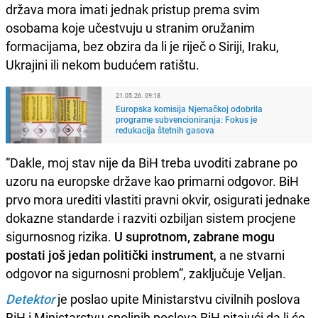
država mora imati jednak pristup prema svim
osobama koje učestvuju u stranim oružanim
formacijama, bez obzira da li je riječ o Siriji, Iraku,
Ukrajini ili nekom budućem ratištu.
21.05.26. 09:18
Europska komisija Njemačkoj odobrila
programe subvencioniranja: Fokus je
redukacija štetnih gasova
“Dakle, moj stav nije da BiH treba uvoditi zabrane po
uzoru na europske države kao primarni odgovor. BiH
prvo mora urediti vlastiti pravni okvir, osigurati jednake
dokazne standarde i razviti ozbiljan sistem procjene
sigurnosnog rizika.
U suprotnom, zabrane mogu
postati još jedan politički instrument
, a ne stvarni
odgovor na sigurnosni problem”, zaključuje Veljan.
Detektor
je poslao upite Ministarstvu civilnih poslova
BiH i Ministarstvu spoljnih poslova BiH pitajući da li će