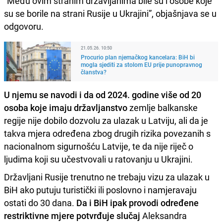
“Među ovim stranim državljanima bile su i osobe koje
su se borile na strani Rusije u Ukrajini”, objašnjava se u
odgovoru.
21.05.26. 10:50
Procurio plan njemačkog kancelara: BiH bi
mogla sjediti za stolom EU prije punopravnog
članstva?
U njemu se navodi i da od 2024. godine više od 20
osoba koje imaju državljanstvo
zemlje balkanske
regije nije dobilo dozvolu za ulazak u Latviju, ali da je
takva mjera određena zbog drugih rizika povezanih s
nacionalnom sigurnošću Latvije, te da nije riječ o
ljudima koji su učestvovali u ratovanju u Ukrajini.
Državljani Rusije trenutno ne trebaju vizu za ulazak u
BiH ako putuju turistički ili poslovno i namjeravaju
ostati do 30 dana.
Da i BiH ipak provodi određene
restriktivne mjere potvrđuje slučaj
Aleksandra