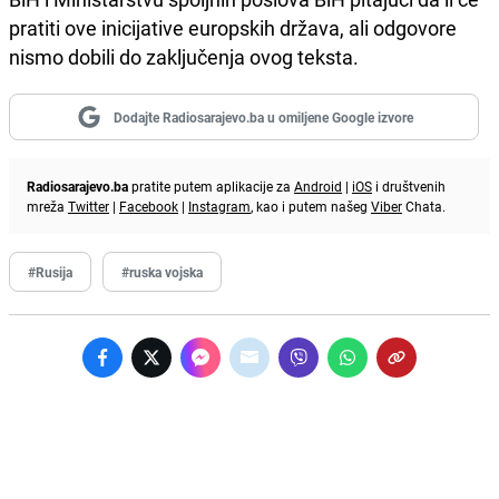
pratiti ove inicijative europskih država, ali odgovore
nismo dobili do zaključenja ovog teksta.
Dodajte Radiosarajevo.ba u omiljene Google izvore
Radiosarajevo.ba
pratite putem aplikacije za
Android
|
iOS
i društvenih
mreža
Twitter
|
Facebook
|
Instagram
, kao i putem našeg
Viber
Chata.
#Rusija
#ruska vojska