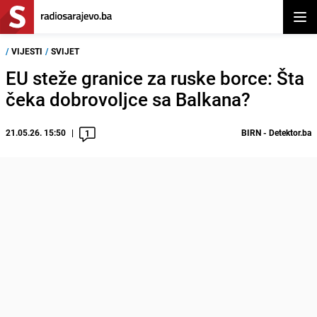
Otvor
/
VIJESTI
/
SVIJET
EU steže granice za ruske borce: Šta
čeka dobrovoljce sa Balkana?
21.05.26. 15:50
BIRN - Detektor.ba
1