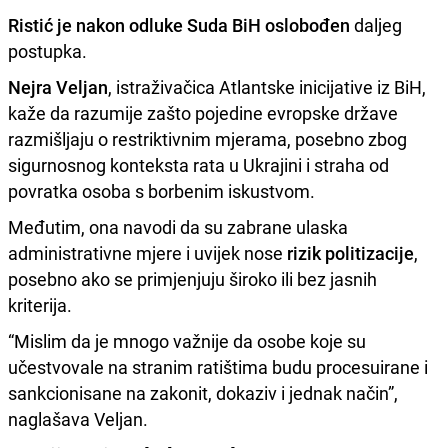
Ristić je nakon odluke Suda BiH oslobođen
daljeg
postupka.
Nejra Veljan
, istraživačica Atlantske inicijative iz BiH,
kaže da razumije zašto pojedine evropske države
razmišljaju o restriktivnim mjerama, posebno zbog
sigurnosnog konteksta rata u Ukrajini i straha od
povratka osoba s borbenim iskustvom.
Međutim, ona navodi da su zabrane ulaska
administrativne mjere i uvijek nose
rizik politizacije
,
posebno ako se primjenjuju široko ili bez jasnih
kriterija.
“Mislim da je mnogo važnije da osobe koje su
učestvovale na stranim ratištima budu procesuirane i
sankcionisane na zakonit, dokaziv i jednak način”,
naglašava Veljan.