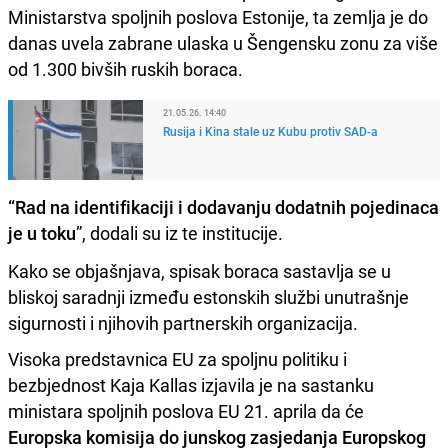
Ministarstva spoljnih poslova Estonije, ta zemlja je do
danas uvela zabrane ulaska u Šengensku zonu za više
od 1.300 bivših ruskih boraca.
21.05.26. 14:40
Rusija i Kina stale uz Kubu protiv SAD-a
“Rad na identifikaciji i dodavanju dodatnih pojedinaca
je u toku
”, dodali su iz te institucije.
Kako se objašnjava, spisak boraca sastavlja se u
bliskoj saradnji između estonskih službi unutrašnje
sigurnosti i njihovih partnerskih organizacija.
Visoka predstavnica EU za spoljnu politiku i
bezbjednost Kaja Kallas izjavila je na sastanku
ministara spoljnih poslova EU 21. aprila da će
Europska komisija do junskog zasjedanja Europskog