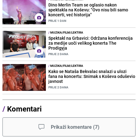
Dino Merlin Team se oglasio nakon
spektakla na Koševu: "Ovo nisu bili samo
koncerti, već historija"
PRIJE 1 DAN
/
MUZIKA/FILM/LEKTIRA
Spektakl na Grbavici: Održana konferencija
za medije uoči velikog konerta The
Prodigyja
PRIJE 2 DANA
/
MUZIKA/FILM/LEKTIRA
Kako se Nataša Bekvalac snalazi u ulozi
fana na koncertu: Snimak s Koševa oduševio
javnost
PRIJE 2 DANA
/
Komentari
Prikaži komentare
(
7
)