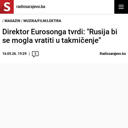
Otvor
/
MAGAZIN
/
MUZIKA/FILM/LEKTIRA
Direktor Eurosonga tvrdi: "Rusija bi
se mogla vratiti u takmičenje"
16.05.26. 19:29
Radiosarajevo.ba
7