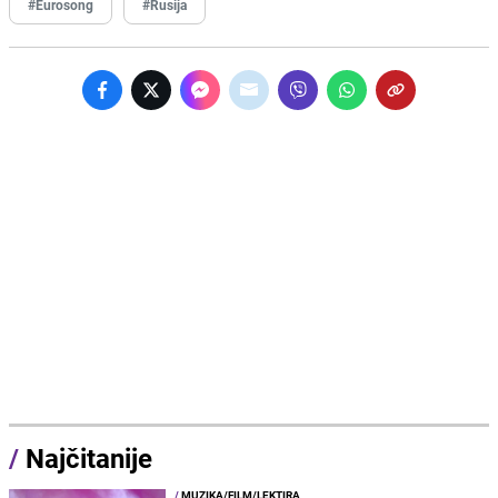
#Eurosong
#Rusija
/
Najčitanije
/
MUZIKA/FILM/LEKTIRA