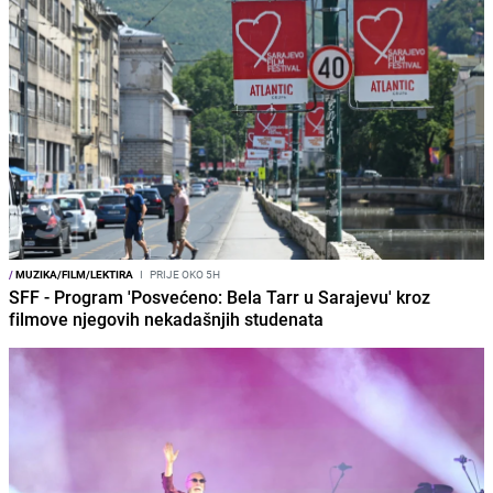
/
MUZIKA/FILM/LEKTIRA
I
PRIJE OKO 5H
SFF - Program 'Posvećeno: Bela Tarr u Sarajevu' kroz
filmove njegovih nekadašnjih studenata