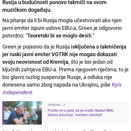
Rusija u budućnosti ponovo takmiči na ovom
muzičkom događaju.
Na pitanje da li bi Rusija mogla učestvovati ako njen
javni emiter ispuni uslove EBU-a, Green je odgovorio
potvrdno: "
Teoretski bi se moglo desit
i."
Green je pojasnio da je Rusija
isključena s takmičenja
jer ruski javni emiter VGTRK nije mogao dokazati
svoju neovisnost od Kremlja
, što je bio jedan od
ključnih zahtjeva EBU-a. Prema njegovim riječima, to je
bio glavni razlog suspenzije Rusije, a odluka nije
donesena samo zbog napada na Ukrajinu, piše
Kyiv
Independent
.
TRENDING
Pozlilo im u jami, ali se vratili: Rudari RMU
Zenica poručuju, 'nećemo odustati'