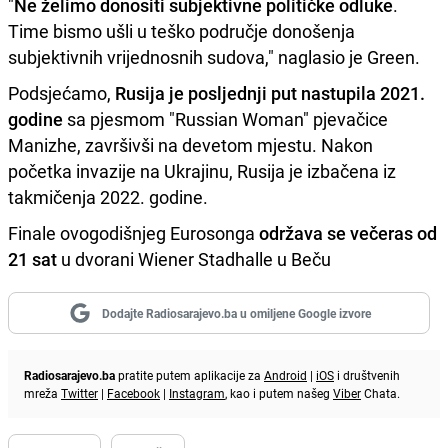
"
Ne želimo donositi subjektivne političke odluke
.
Time bismo ušli u teško područje donošenja
subjektivnih vrijednosnih sudova," naglasio je Green.
Podsjećamo,
Rusija je posljednji put nastupila 2021.
godine
sa pjesmom "Russian Woman" pjevačice
Manizhe, završivši na devetom mjestu. Nakon
početka invazije na Ukrajinu, Rusija je izbačena iz
takmičenja 2022. godine.
Finale ovogodišnjeg Eurosonga
održava se večeras od
21 sat
u dvorani Wiener Stadhalle u Beču
Dodajte Radiosarajevo.ba u omiljene Google izvore
Radiosarajevo.ba
pratite putem aplikacije za
Android
|
iOS
i društvenih
mreža
Twitter
|
Facebook
|
Instagram
, kao i putem našeg
Viber
Chata.